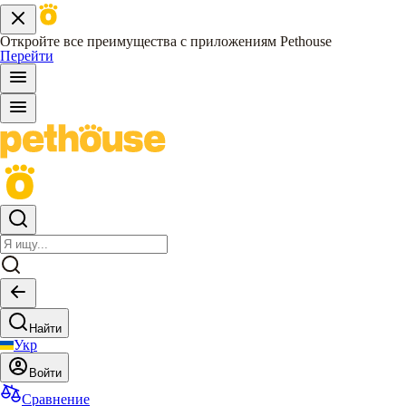
Откройте все преимущества с приложениям Pethouse
Перейти
Найти
Укр
Войти
Сравнение