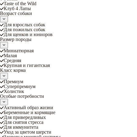
Taste of the Wild
Клуб 4 Лапы
Возраст собаки
Для взрослых собак
Для пожилых собак
Для щенков и юниоров
Размер породы
Миниатюрная
Малая
Средняя
Крупная и гигантская
Класс корма
Премиум
Суперпремиум
Холистик
Особые потребности
Активный образ жизни
Беременные и кормящие
Для привередливых
Для снятия стресса
Для иммунитета
Уход за цветом шерсти
Здоровье мочевой системы