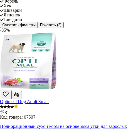
Форель
Хек
Шкварки
Ягненок
Говядина
Очистить фильтры
Показать
(2)
-35%
Optimeal Dog Adult Small
81
Код товара:
07507
Полнорационный сухой корм на основе мяса утки для взрослых