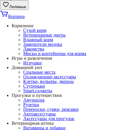
Любимые
Корзина
Кормление
Сухой корм
Ветеринарные диеты
Влажный корм
Заменители молока
Лакомства
Миски и контейнеры для корма
Игры и развлечения
Игрушки
Домашний уют
Спальные места
Охлаждающие аксессуары
Клетки, вольеры, дверцы
Ступеньки
Smart-гаджеты
Прогулки и путешествия
Амуниция
Рулетки
Переноски, сумки, рюкзаки
Автоаксессуары
Аксессуары для прогулок
Ветеринарная аптека
Витамины и добавки