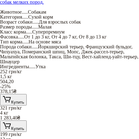
собак мелких пород.
Животное
.....
Собакам
Категория
.....
Сухой корм
Возраст собаки
.....
Для взрослых собак
Размер породы
.....
Малая
Класс корма
.....
Суперпремиум
Фасовка
.....
От 1 до 3 кг
,
От 4 до 7 кг
,
От 8 до 13 кг
Тип корма
.....
На основе мяса
Порода собаки
.....
Йоркширский терьер
,
Французский бульдог
,
Чихуахуа
,
Померанский шпиц
,
Мопс
,
Джек-рассел-терьер
,
Мальтийская болонка
,
Такса
,
Ши-тцу
,
Вест-хайленд-уайт-терьер
,
Шнауцер
Ингредиенты
.....
Утка
252
грн/кг
1,5 кг
504,20
-25%
378,15
₴
Купить
321
грн/кг
4 кг
1 283,40
₴
Купить
199
грн/кг