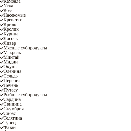
Камбала
Утка
Коза
Насекомые
Креветки
Криль
Кролик
Курица
Лосось
Ливер
Мясные субпродукты
Макрель
Минтай
Мидии
Окунь
Оленина
Сельдь
Перепел
Печень
Путасу
Рыбные субпродукты
Сардина
Свинина
Скумбрия
Сибас
Телятина
Тунец
Фазан