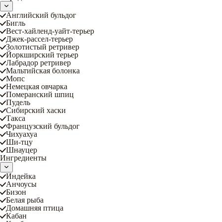
Английский бульдог
Бигль
Вест-хайленд-уайт-терьер
Джек-рассел-терьер
Золотистый ретривер
Йоркширский терьер
Лабрадор ретривер
Мальтийская болонка
Мопс
Немецкая овчарка
Померанский шпиц
Пудель
Сибирский хаски
Такса
Французский бульдог
Чихуахуа
Ши-тцу
Шнауцер
Ингредиенты
Индейка
Анчоусы
Бизон
Белая рыба
Домашняя птица
Кабан