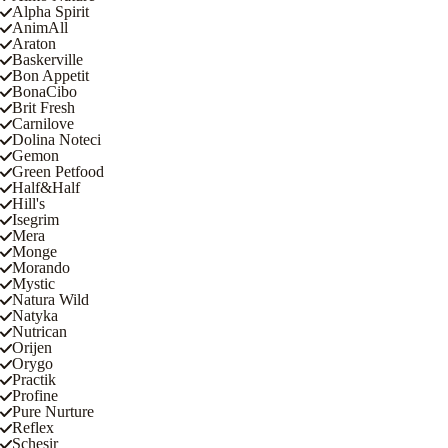
Alpha Spirit
AnimAll
Araton
Baskerville
Bon Appetit
BonaCibo
Brit Fresh
Carnilove
Dolina Noteci
Gemon
Green Petfood
Half&Half
Hill's
Isegrim
Mera
Monge
Morando
Mystic
Natura Wild
Natyka
Nutrican
Orijen
Orygo
Practik
Profine
Pure Nurture
Reflex
Schesir