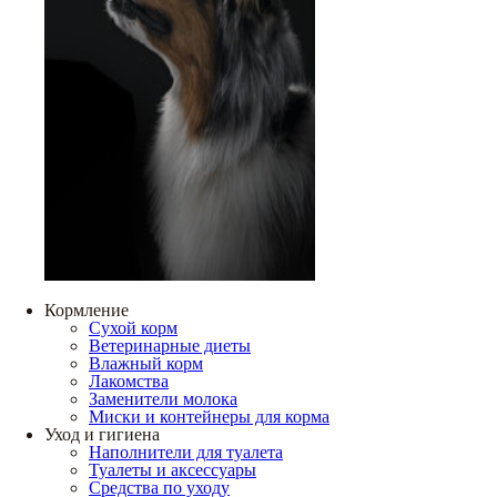
Кормление
Сухой корм
Ветеринарные диеты
Влажный корм
Лакомства
Заменители молока
Миски и контейнеры для корма
Уход и гигиена
Наполнители для туалета
Туалеты и аксессуары
Средства по уходу