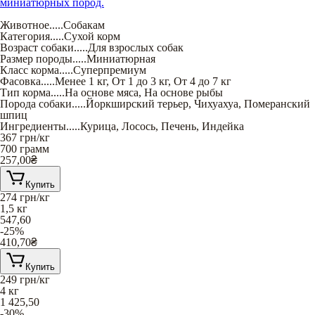
миниатюрных пород.
Животное
.....
Собакам
Категория
.....
Сухой корм
Возраст собаки
.....
Для взрослых собак
Размер породы
.....
Миниатюрная
Класс корма
.....
Суперпремиум
Фасовка
.....
Менее 1 кг
,
От 1 до 3 кг
,
От 4 до 7 кг
Тип корма
.....
На основе мяса
,
На основе рыбы
Порода собаки
.....
Йоркширский терьер
,
Чихуахуа
,
Померанский
шпиц
Ингредиенты
.....
Курица
,
Лосось
,
Печень
,
Индейка
367
грн/кг
700 грамм
257,00
₴
Купить
274
грн/кг
1,5 кг
547,60
-25%
410,70
₴
Купить
249
грн/кг
4 кг
1 425,50
-30%