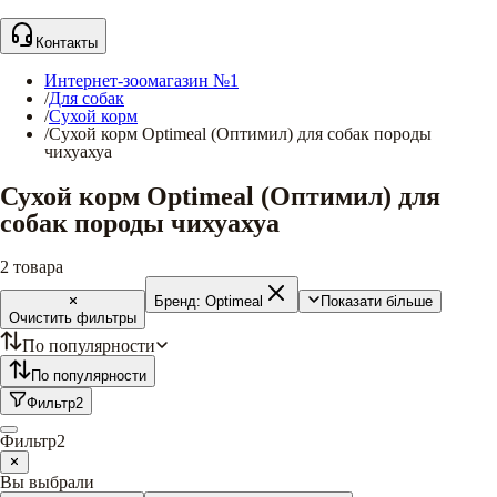
Контакты
Интернет-зоомагазин №1
/
Для собак
/
Сухой корм
/
Сухой корм Optimeal (Оптимил) для собак породы
чихуахуа
Сухой корм Optimeal (Оптимил) для
собак породы чихуахуа
2
товара
Бренд:
Optimeal
Показати більше
Очистить фильтры
По популярности
По популярности
Фильтр
2
Фильтр
2
Вы выбрали