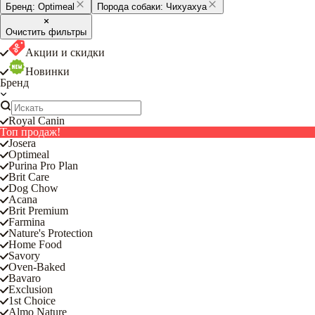
Бренд:
Optimeal
Порода собаки:
Чихуахуа
Очистить фильтры
Акции и скидки
Новинки
Бренд
Royal Canin
Топ продаж!
Josera
Optimeal
Purina Pro Plan
Brit Care
Dog Chow
Acana
Brit Premium
Farmina
Nature's Protection
Home Food
Savory
Oven-Baked
Bavaro
Exclusion
1st Choice
Almo Nature