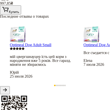
997,85
₴
Купить
Последние отзывы о товарах
Optimeal Dog Adult Small
Optimeal Dog Ad
Все съедается 
мій цвергшнауцер їсть цей корм з
народження вже 5 років. Все гаразд.
Elena
міняти не збираємось
7 июля 2026
Юрій
25 июля 2026