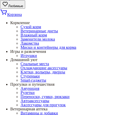
Любимые
Корзина
Кормление
Сухой корм
Ветеринарные диеты
Влажный корм
Заменители молока
Лакомства
Миски и контейнеры для корма
Игры и развлечения
Игрушки
Домашний уют
Спальные места
Охлаждающие аксессуары
Клетки, вольеры, дверцы
Ступеньки
Smart-гаджеты
Прогулки и путешествия
Амуниция
Рулетки
Переноски, сумки, рюкзаки
Автоаксессуары
Аксессуары для прогулок
Ветеринарная аптека
Витамины и добавки