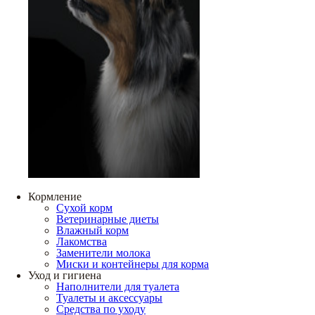
Кормление
Сухой корм
Ветеринарные диеты
Влажный корм
Лакомства
Заменители молока
Миски и контейнеры для корма
Уход и гигиена
Наполнители для туалета
Туалеты и аксессуары
Средства по уходу