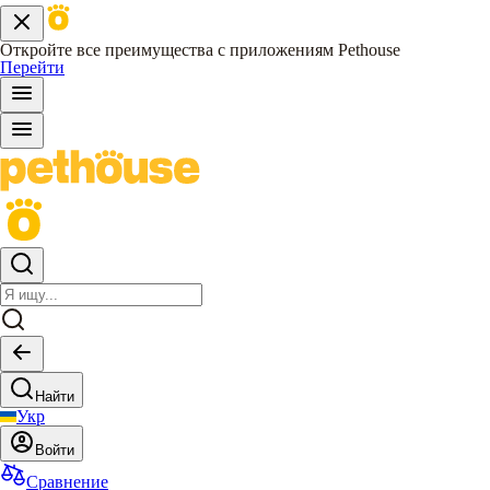
Откройте все преимущества с приложениям Pethouse
Перейти
Найти
Укр
Войти
Сравнение