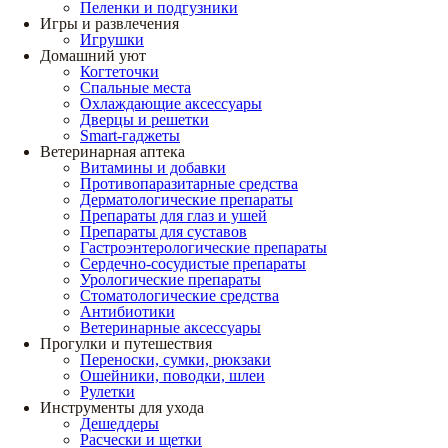
Пеленки и подгузники
Игры и развлечения
Игрушки
Домашний уют
Когтеточки
Спальные места
Охлаждающие аксессуары
Дверцы и решетки
Smart-гаджеты
Ветеринарная аптека
Витамины и добавки
Противопаразитарные средства
Дерматологические препараты
Препараты для глаз и ушей
Препараты для суставов
Гастроэнтерологические препараты
Сердечно-сосудистые препараты
Урологические препараты
Стоматологические средства
Антибиотики
Ветеринарные аксессуары
Прогулки и путешествия
Переноски, сумки, рюкзаки
Ошейники, поводки, шлеи
Рулетки
Инструменты для ухода
Дешеддеры
Расчески и щетки