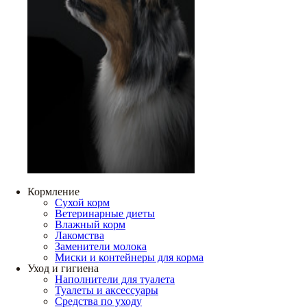
Кормление
Сухой корм
Ветеринарные диеты
Влажный корм
Лакомства
Заменители молока
Миски и контейнеры для корма
Уход и гигиена
Наполнители для туалета
Туалеты и аксессуары
Средства по уходу