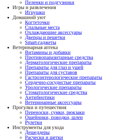
Пеленки и подгузники
Игры и развлечения
Игрушки
Домашний уют
Когтеточки
Спальные места
Охлаждающие аксессуары
Дверцы и решетки
Smart-гаджеты
Ветеринарная аптека
Витамины и добавки
Противопаразитарные средства
Дерматологические препараты
Препараты для глаз и ушей
Препараты для суставов
Гастроэнтерологические препараты
Сердечно-сосудистые препараты
Урологические препараты
Стоматологические средства
Антибиотики
Ветеринарные аксессуары
Прогулки и путешествия
Переноски, сумки, рюкзаки
Ошейники, поводки, шлеи
Рулетки
Инструменты для ухода
Дешеддеры
Расчески и щетки