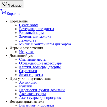
Любимые
Корзина
Кормление
Сухой корм
Ветеринарные диеты
Влажный корм
Заменители молока
Лакомства
Миски и контейнеры для корма
Игры и развлечения
Игрушки
Домашний уют
Спальные места
Охлаждающие аксессуары
Клетки, вольеры, дверцы
Ступеньки
Smart-гаджеты
Прогулки и путешествия
Амуниция
Рулетки
Переноски, сумки, рюкзаки
Автоаксессуары
Аксессуары для прогулок
Ветеринарная аптека
Витамины и добавки