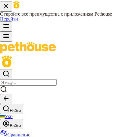
Откройте все преимущества с приложениям Pethouse
Перейти
Найти
Укр
Войти
Сравнение