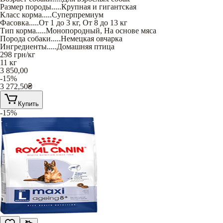
Размер породы
.....
Крупная и гигантская
Класс корма
.....
Суперпремиум
Фасовка
.....
От 1 до 3 кг
,
От 8 до 13 кг
Тип корма
.....
Монопородный
,
На основе мяса
Порода собаки
.....
Немецкая овчарка
Ингредиенты
.....
Домашняя птица
298
грн/кг
11 кг
3 850,00
-15%
3 272,50
₴
Купить
-15%