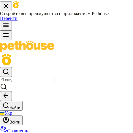
Откройте все преимущества с приложениям Pethouse
Перейти
Найти
Укр
Войти
Сравнение