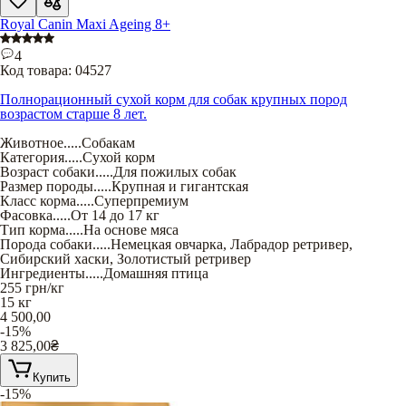
Royal Canin Maxi Ageing 8+
4
Код товара:
04527
Полнорационный сухой корм для собак крупных пород
возрастом старше 8 лет.
Животное
.....
Собакам
Категория
.....
Сухой корм
Возраст собаки
.....
Для пожилых собак
Размер породы
.....
Крупная и гигантская
Класс корма
.....
Суперпремиум
Фасовка
.....
От 14 до 17 кг
Тип корма
.....
На основе мяса
Порода собаки
.....
Немецкая овчарка
,
Лабрадор ретривер
,
Сибирский хаски
,
Золотистый ретривер
Ингредиенты
.....
Домашняя птица
255
грн/кг
15 кг
4 500,00
-15%
3 825,00
₴
Купить
-15%