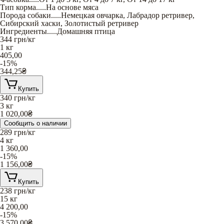
Тип корма
.....
На основе мяса
Порода собаки
.....
Немецкая овчарка
,
Лабрадор ретривер
,
Сибирский хаски
,
Золотистый ретривер
Ингредиенты
.....
Домашняя птица
344
грн/кг
1 кг
405,00
-15%
344,25
₴
Купить
340
грн/кг
3 кг
1 020,00
₴
Сообщить о наличии
289
грн/кг
4 кг
1 360,00
-15%
1 156,00
₴
Купить
238
грн/кг
15 кг
4 200,00
-15%
3 570,00
₴