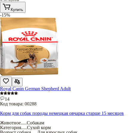
Купить
-15%
Royal Canin German Shepherd Adult
14
Код товара:
00288
Корм для собак породы немецкая овчарка старше 15 месяцев
Животное
.....
Собакам
Категория
.....
Сухой корм
Возраст собаки
.....
Для взрослых собак