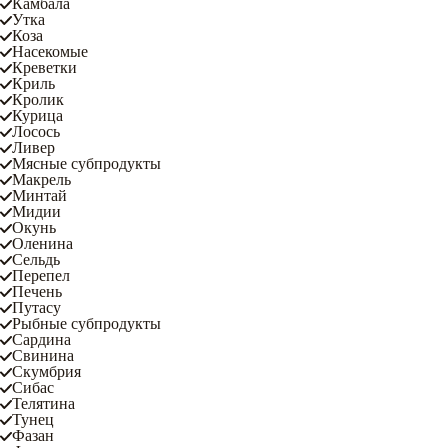
Камбала
Утка
Коза
Насекомые
Креветки
Криль
Кролик
Курица
Лосось
Ливер
Мясные субпродукты
Макрель
Минтай
Мидии
Окунь
Оленина
Сельдь
Перепел
Печень
Путасу
Рыбные субпродукты
Сардина
Свинина
Скумбрия
Сибас
Телятина
Тунец
Фазан