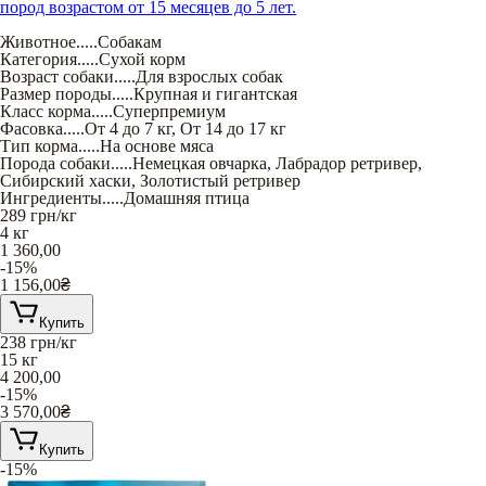
пород возрастом от 15 месяцев до 5 лет.
Животное
.....
Собакам
Категория
.....
Сухой корм
Возраст собаки
.....
Для взрослых собак
Размер породы
.....
Крупная и гигантская
Класс корма
.....
Суперпремиум
Фасовка
.....
От 4 до 7 кг
,
От 14 до 17 кг
Тип корма
.....
На основе мяса
Порода собаки
.....
Немецкая овчарка
,
Лабрадор ретривер
,
Сибирский хаски
,
Золотистый ретривер
Ингредиенты
.....
Домашняя птица
289
грн/кг
4 кг
1 360,00
-15%
1 156,00
₴
Купить
238
грн/кг
15 кг
4 200,00
-15%
3 570,00
₴
Купить
-15%