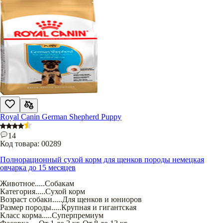
Royal Canin German Shepherd Puppy
14
Код товара:
00289
Полнорационный сухой корм для щенков породы немецкая
овчарка до 15 месяцев
Животное
.....
Собакам
Категория
.....
Сухой корм
Возраст собаки
.....
Для щенков и юниоров
Размер породы
.....
Крупная и гигантская
Класс корма
.....
Суперпремиум