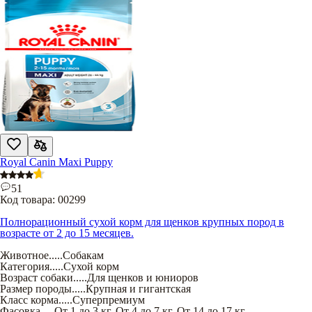
Royal Canin Maxi Puppy
51
Код товара:
00299
Полнорационный сухой корм для щенков крупных пород в
возрасте от 2 до 15 месяцев.
Животное
.....
Собакам
Категория
.....
Сухой корм
Возраст собаки
.....
Для щенков и юниоров
Размер породы
.....
Крупная и гигантская
Класс корма
.....
Суперпремиум
Фасовка
.....
От 1 до 3 кг
,
От 4 до 7 кг
,
От 14 до 17 кг