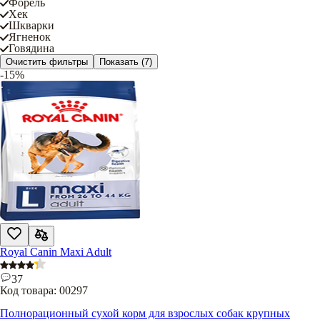
Форель
Хек
Шкварки
Ягненок
Говядина
Очистить фильтры
Показать
(7)
-15%
Royal Canin Maxi Adult
37
Код товара:
00297
Полнорационный сухой корм для взрослых собак крупных