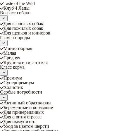
Taste of the Wild
Клуб 4 Лапы
Возраст собаки
Для взрослых собак
Для пожилых собак
Для щенков и юниоров
Размер породы
Миниатюрная
Малая
Средняя
Крупная и гигантская
Класс корма
Премиум
Суперпремиум
Холистик
Особые потребности
Активный образ жизни
Беременные и кормящие
Для привередливых
Для снятия стресса
Для иммунитета
Уход за цветом шерсти
Здоровье мочевой системы