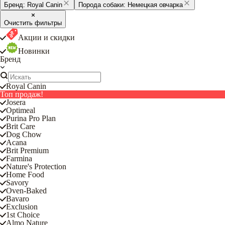
Бренд:
Royal Canin
Порода собаки:
Немецкая овчарка
Очистить фильтры
Акции и скидки
Новинки
Бренд
Royal Canin
Топ продаж!
Josera
Optimeal
Purina Pro Plan
Brit Care
Dog Chow
Acana
Brit Premium
Farmina
Nature's Protection
Home Food
Savory
Oven-Baked
Bavaro
Exclusion
1st Choice
Almo Nature