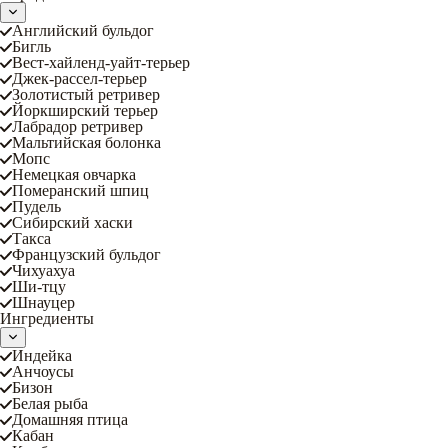
Английский бульдог
Бигль
Вест-хайленд-уайт-терьер
Джек-рассел-терьер
Золотистый ретривер
Йоркширский терьер
Лабрадор ретривер
Мальтийская болонка
Мопс
Немецкая овчарка
Померанский шпиц
Пудель
Сибирский хаски
Такса
Французский бульдог
Чихуахуа
Ши-тцу
Шнауцер
Ингредиенты
Индейка
Анчоусы
Бизон
Белая рыба
Домашняя птица
Кабан