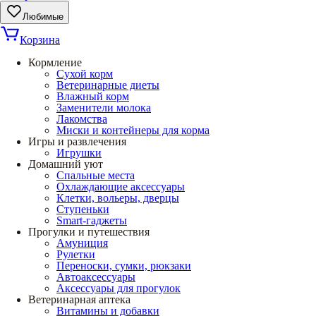
Любимые
Корзина
Кормление
Сухой корм
Ветеринарные диеты
Влажный корм
Заменители молока
Лакомства
Миски и контейнеры для корма
Игры и развлечения
Игрушки
Домашний уют
Спальные места
Охлаждающие аксессуары
Клетки, вольеры, дверцы
Ступеньки
Smart-гаджеты
Прогулки и путешествия
Амуниция
Рулетки
Переноски, сумки, рюкзаки
Автоаксессуары
Аксессуары для прогулок
Ветеринарная аптека
Витамины и добавки