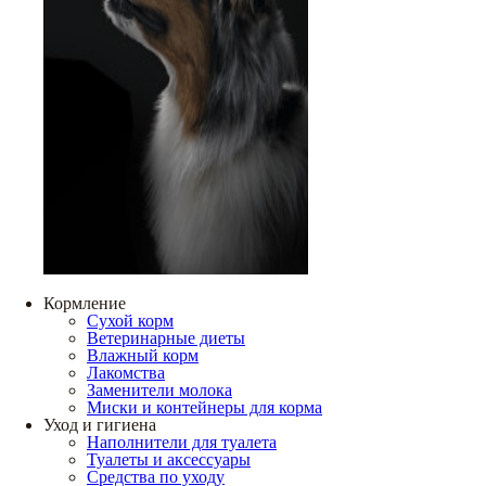
Кормление
Сухой корм
Ветеринарные диеты
Влажный корм
Лакомства
Заменители молока
Миски и контейнеры для корма
Уход и гигиена
Наполнители для туалета
Туалеты и аксессуары
Средства по уходу