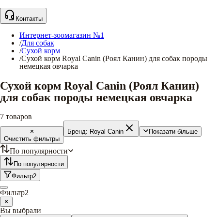
Контакты
Интернет-зоомагазин №1
/
Для собак
/
Сухой корм
/
Сухой корм Royal Canin (Роял Канин) для собак породы
немецкая овчарка
Сухой корм Royal Canin (Роял Канин)
для собак породы немецкая овчарка
7
товаров
Бренд:
Royal Canin
Показати більше
Очистить фильтры
По популярности
По популярности
Фильтр
2
Фильтр
2
Вы выбрали