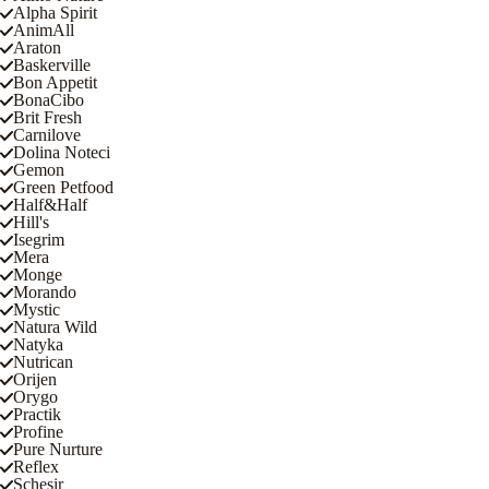
Alpha Spirit
AnimAll
Araton
Baskerville
Bon Appetit
BonaCibo
Brit Fresh
Carnilove
Dolina Noteci
Gemon
Green Petfood
Half&Half
Hill's
Isegrim
Mera
Monge
Morando
Mystic
Natura Wild
Natyka
Nutrican
Orijen
Orygo
Practik
Profine
Pure Nurture
Reflex
Schesir