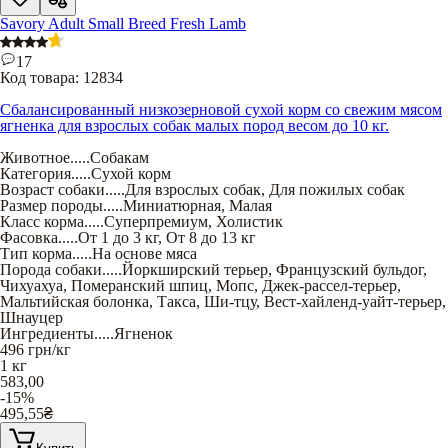
Savory Adult Small Breed Fresh Lamb
17
Код товара:
12834
Сбалансированный низкозерновой сухой корм со свежим мясом
ягненка для взрослых собак малых пород весом до 10 кг.
Животное
.....
Собакам
Категория
.....
Сухой корм
Возраст собаки
.....
Для взрослых собак
,
Для пожилых собак
Размер породы
.....
Миниатюрная
,
Малая
Класс корма
.....
Суперпремиум
,
Холистик
Фасовка
.....
От 1 до 3 кг
,
От 8 до 13 кг
Тип корма
.....
На основе мяса
Порода собаки
.....
Йоркширский терьер
,
Французский бульдог
,
Чихуахуа
,
Померанский шпиц
,
Мопс
,
Джек-рассел-терьер
,
Мальтийская болонка
,
Такса
,
Ши-тцу
,
Вест-хайленд-уайт-терьер
,
Шнауцер
Ингредиенты
.....
Ягненок
496
грн/кг
1 кг
583,00
-15%
495,55
₴