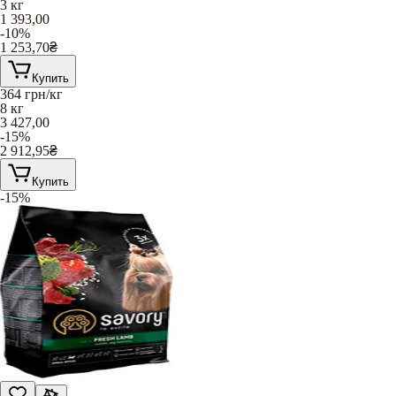
3 кг
1 393,00
-10%
1 253,70
₴
Купить
364
грн/кг
8 кг
3 427,00
-15%
2 912,95
₴
Купить
-15%