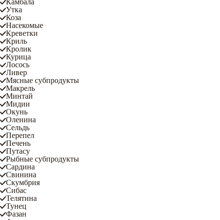
Камбала
Утка
Коза
Насекомые
Креветки
Криль
Кролик
Курица
Лосось
Ливер
Мясные субпродукты
Макрель
Минтай
Мидии
Окунь
Оленина
Сельдь
Перепел
Печень
Путасу
Рыбные субпродукты
Сардина
Свинина
Скумбрия
Сибас
Телятина
Тунец
Фазан