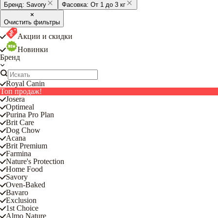
Бренд:
Savory
Фасовка:
От 1 до 3 кг
Очистить фильтры
Акции и скидки
Новинки
Бренд
Royal Canin
Топ продаж!
Josera
Optimeal
Purina Pro Plan
Brit Care
Dog Chow
Acana
Brit Premium
Farmina
Nature's Protection
Home Food
Savory
Oven-Baked
Bavaro
Exclusion
1st Choice
Almo Nature