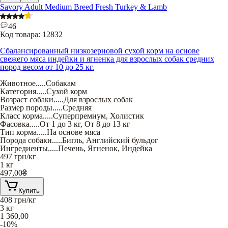
Savory Adult Medium Breed Fresh Turkey & Lamb
46
Код товара:
12832
Сбалансированный низкозерновой сухой корм на основе
свежего мяса индейки и ягненка для взрослых собак средних
пород весом от 10 до 25 кг.
Животное
.....
Собакам
Категория
.....
Сухой корм
Возраст собаки
.....
Для взрослых собак
Размер породы
.....
Средняя
Класс корма
.....
Суперпремиум
,
Холистик
Фасовка
.....
От 1 до 3 кг
,
От 8 до 13 кг
Тип корма
.....
На основе мяса
Порода собаки
.....
Бигль
,
Английский бульдог
Ингредиенты
.....
Печень
,
Ягненок
,
Индейка
497
грн/кг
1 кг
497,00
₴
Купить
408
грн/кг
3 кг
1 360,00
-10%