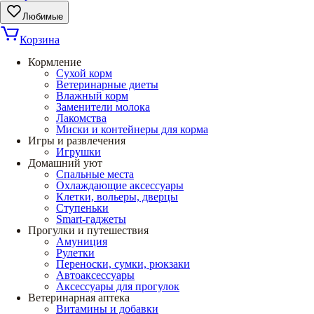
Любимые
Корзина
Кормление
Сухой корм
Ветеринарные диеты
Влажный корм
Заменители молока
Лакомства
Миски и контейнеры для корма
Игры и развлечения
Игрушки
Домашний уют
Спальные места
Охлаждающие аксессуары
Клетки, вольеры, дверцы
Ступеньки
Smart-гаджеты
Прогулки и путешествия
Амуниция
Рулетки
Переноски, сумки, рюкзаки
Автоаксессуары
Аксессуары для прогулок
Ветеринарная аптека
Витамины и добавки