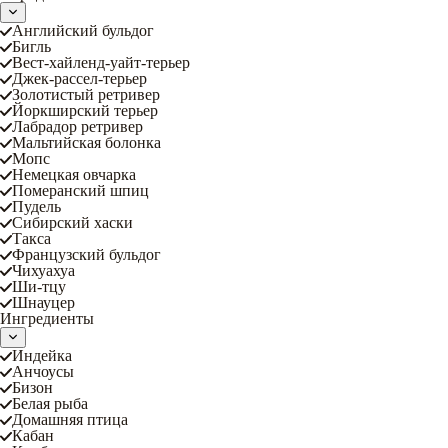
Английский бульдог
Бигль
Вест-хайленд-уайт-терьер
Джек-рассел-терьер
Золотистый ретривер
Йоркширский терьер
Лабрадор ретривер
Мальтийская болонка
Мопс
Немецкая овчарка
Померанский шпиц
Пудель
Сибирский хаски
Такса
Французский бульдог
Чихуахуа
Ши-тцу
Шнауцер
Ингредиенты
Индейка
Анчоусы
Бизон
Белая рыба
Домашняя птица
Кабан