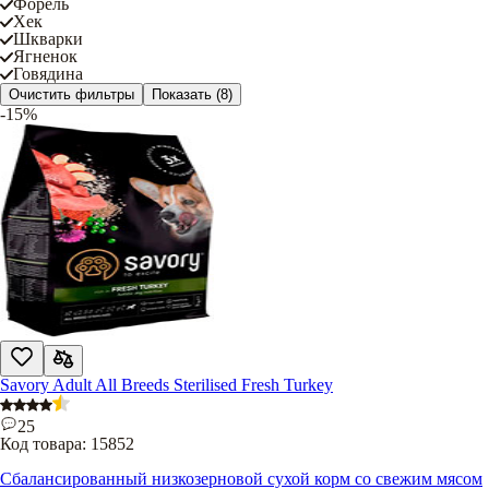
Форель
Хек
Шкварки
Ягненок
Говядина
Очистить фильтры
Показать
(8)
-15%
Savory Adult All Breeds Sterilised Fresh Turkey
25
Код товара:
15852
Сбалансированный низкозерновой сухой корм со свежим мясом