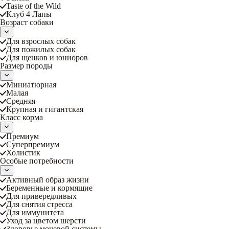
Taste of the Wild
Клуб 4 Лапы
Возраст собаки
Для взрослых собак
Для пожилых собак
Для щенков и юниоров
Размер породы
Миниатюрная
Малая
Средняя
Крупная и гигантская
Класс корма
Премиум
Суперпремиум
Холистик
Особые потребности
Активный образ жизни
Беременные и кормящие
Для привередливых
Для снятия стресса
Для иммунитета
Уход за цветом шерсти
Здоровье мочевой системы