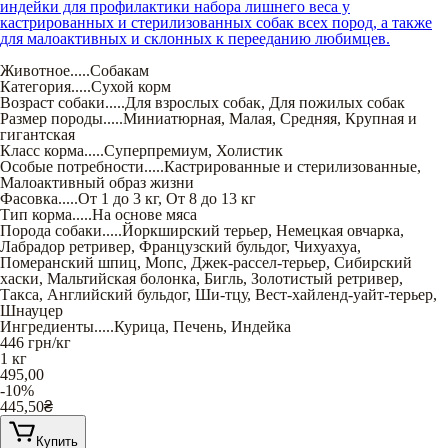
индейки для профилактики набора лишнего веса у
кастрированных и стерилизованных собак всех пород, а также
для малоактивных и склонных к перееданию любимцев.
Животное
.....
Собакам
Категория
.....
Сухой корм
Возраст собаки
.....
Для взрослых собак
,
Для пожилых собак
Размер породы
.....
Миниатюрная
,
Малая
,
Средняя
,
Крупная и
гигантская
Класс корма
.....
Суперпремиум
,
Холистик
Особые потребности
.....
Кастрированные и стерилизованные
,
Малоактивный образ жизни
Фасовка
.....
От 1 до 3 кг
,
От 8 до 13 кг
Тип корма
.....
На основе мяса
Порода собаки
.....
Йоркширский терьер
,
Немецкая овчарка
,
Лабрадор ретривер
,
Французский бульдог
,
Чихуахуа
,
Померанский шпиц
,
Мопс
,
Джек-рассел-терьер
,
Сибирский
хаски
,
Мальтийская болонка
,
Бигль
,
Золотистый ретривер
,
Такса
,
Английский бульдог
,
Ши-тцу
,
Вест-хайленд-уайт-терьер
,
Шнауцер
Ингредиенты
.....
Курица
,
Печень
,
Индейка
446
грн/кг
1 кг
495,00
-10%
445,50
₴
Купить