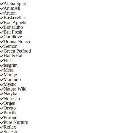
Alpha Spirit
AnimAll
Araton
Baskerville
Bon Appetit
BonaCibo
Brit Fresh
Carnilove
Dolina Noteci
Gemon
Green Petfood
Half&Half
Hill's
Isegrim
Mera
Monge
Morando
Mystic
Natura Wild
Natyka
Nutrican
Orijen
Orygo
Practik
Profine
Pure Nurture
Reflex
Schesir