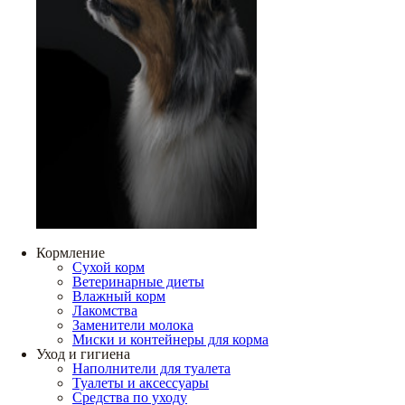
Кормление
Сухой корм
Ветеринарные диеты
Влажный корм
Лакомства
Заменители молока
Миски и контейнеры для корма
Уход и гигиена
Наполнители для туалета
Туалеты и аксессуары
Средства по уходу