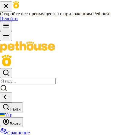
Откройте все преимущества с приложениям Pethouse
Перейти
Найти
Укр
Войти
Сравнение