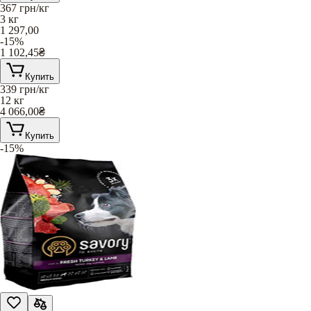
367
грн/кг
3 кг
1 297,00
-15%
1 102,45
₴
Купить
339
грн/кг
12 кг
4 066,00
₴
Купить
-15%