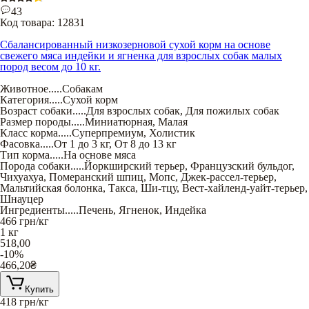
43
Код товара:
12831
Сбалансированный низкозерновой сухой корм на основе
свежего мяса индейки и ягненка для взрослых собак малых
пород весом до 10 кг.
Животное
.....
Собакам
Категория
.....
Сухой корм
Возраст собаки
.....
Для взрослых собак
,
Для пожилых собак
Размер породы
.....
Миниатюрная
,
Малая
Класс корма
.....
Суперпремиум
,
Холистик
Фасовка
.....
От 1 до 3 кг
,
От 8 до 13 кг
Тип корма
.....
На основе мяса
Порода собаки
.....
Йоркширский терьер
,
Французский бульдог
,
Чихуахуа
,
Померанский шпиц
,
Мопс
,
Джек-рассел-терьер
,
Мальтийская болонка
,
Такса
,
Ши-тцу
,
Вест-хайленд-уайт-терьер
,
Шнауцер
Ингредиенты
.....
Печень
,
Ягненок
,
Индейка
466
грн/кг
1 кг
518,00
-10%
466,20
₴
Купить
418
грн/кг