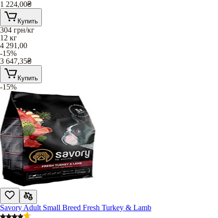
1 224,00
₴
Купить
304
грн/кг
12 кг
4 291,00
-15%
3 647,35
₴
Купить
-15%
Savory Adult Small Breed Fresh Turkey & Lamb