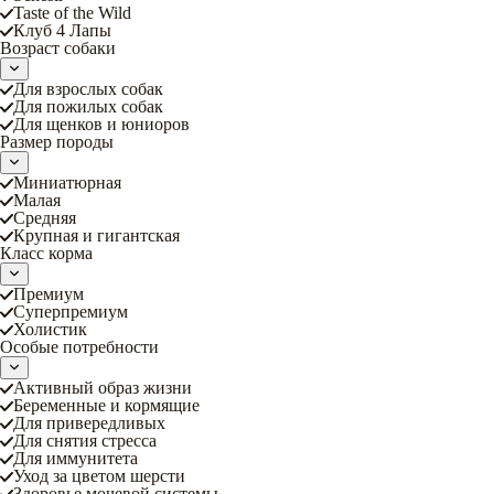
Taste of the Wild
Клуб 4 Лапы
Возраст собаки
Для взрослых собак
Для пожилых собак
Для щенков и юниоров
Размер породы
Миниатюрная
Малая
Средняя
Крупная и гигантская
Класс корма
Премиум
Суперпремиум
Холистик
Особые потребности
Активный образ жизни
Беременные и кормящие
Для привередливых
Для снятия стресса
Для иммунитета
Уход за цветом шерсти
Здоровье мочевой системы