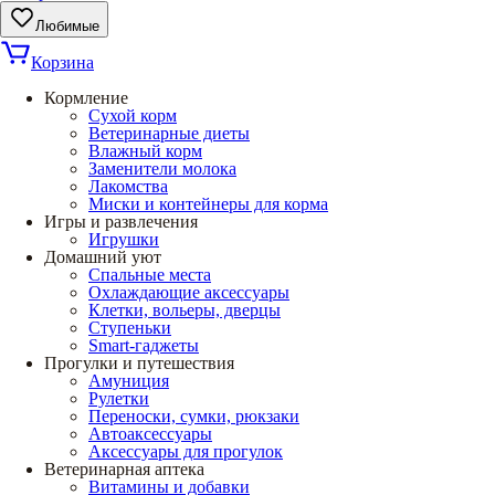
Любимые
Корзина
Кормление
Сухой корм
Ветеринарные диеты
Влажный корм
Заменители молока
Лакомства
Миски и контейнеры для корма
Игры и развлечения
Игрушки
Домашний уют
Спальные места
Охлаждающие аксессуары
Клетки, вольеры, дверцы
Ступеньки
Smart-гаджеты
Прогулки и путешествия
Амуниция
Рулетки
Переноски, сумки, рюкзаки
Автоаксессуары
Аксессуары для прогулок
Ветеринарная аптека
Витамины и добавки