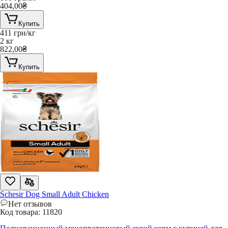
404,00
₴
Купить
411
грн/кг
2 кг
822,00
₴
Купить
Schesir Dog Small Adult Chicken
Нет отзывов
Код товара:
11820