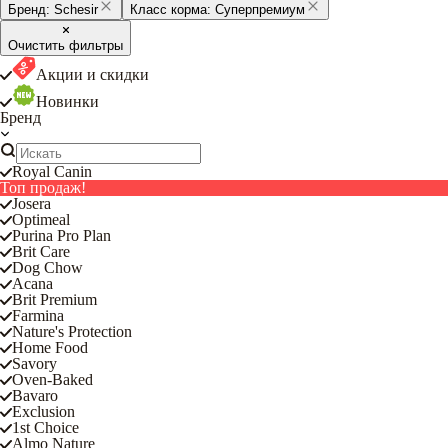
Бренд:
Schesir
Класс корма:
Суперпремиум
Очистить фильтры
Акции и скидки
Новинки
Бренд
Royal Canin
Топ продаж!
Josera
Optimeal
Purina Pro Plan
Brit Care
Dog Chow
Acana
Brit Premium
Farmina
Nature's Protection
Home Food
Savory
Oven-Baked
Bavaro
Exclusion
1st Choice
Almo Nature