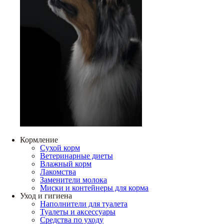
Кормление
Сухой корм
Ветеринарные диеты
Влажный корм
Лакомства
Заменители молока
Миски и контейнеры для корма
Уход и гигиена
Наполнители для туалета
Туалеты и аксессуары
Средства по уходу