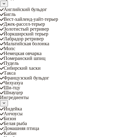
Английский бульдог
Бигль
Вест-хайленд-уайт-терьер
Джек-рассел-терьер
Золотистый ретривер
Йоркширский терьер
Лабрадор ретривер
Мальтийская болонка
Мопс
Немецкая овчарка
Померанский шпиц
Пудель
Сибирский хаски
Такса
Французский бульдог
Чихуахуа
Ши-тцу
Шнауцер
Ингредиенты
Индейка
Анчоусы
Бизон
Белая рыба
Домашняя птица
Кабан