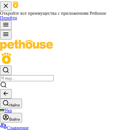
Откройте все преимущества с приложениям Pethouse
Перейти
Найти
Укр
Войти
Сравнение