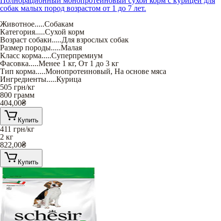
Полнорационный монопротеиновый сухой корм с курицей для
собак малых пород возрастом от 1 до 7 лет.
Животное
.....
Собакам
Категория
.....
Сухой корм
Возраст собаки
.....
Для взрослых собак
Размер породы
.....
Малая
Класс корма
.....
Суперпремиум
Фасовка
.....
Менее 1 кг
,
От 1 до 3 кг
Тип корма
.....
Монопротеиновый
,
На основе мяса
Ингредиенты
.....
Курица
505
грн/кг
800 грамм
404,00
₴
Купить
411
грн/кг
2 кг
822,00
₴
Купить