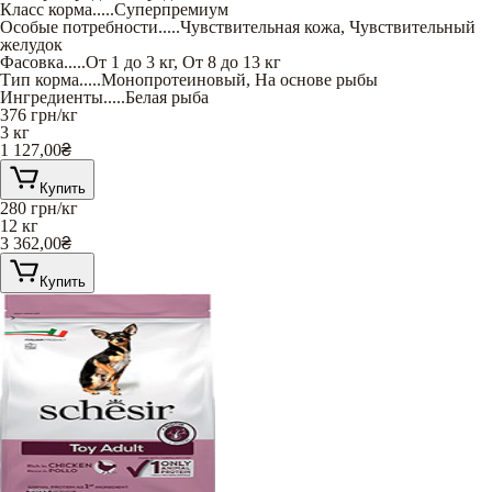
Класс корма
.....
Суперпремиум
Особые потребности
.....
Чувствительная кожа
,
Чувствительный
желудок
Фасовка
.....
От 1 до 3 кг
,
От 8 до 13 кг
Тип корма
.....
Монопротеиновый
,
На основе рыбы
Ингредиенты
.....
Белая рыба
376
грн/кг
3 кг
1 127,00
₴
Купить
280
грн/кг
12 кг
3 362,00
₴
Купить