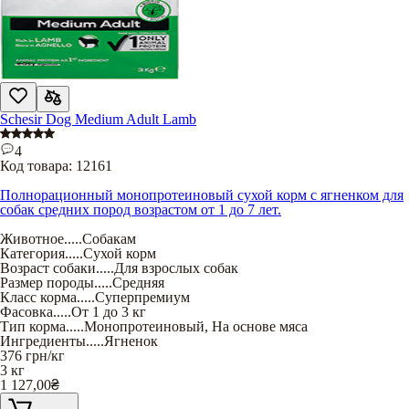
Schesir Dog Medium Adult Lamb
4
Код товара:
12161
Полнорационный монопротеиновый сухой корм с ягненком для
собак средних пород возрастом от 1 до 7 лет.
Животное
.....
Собакам
Категория
.....
Сухой корм
Возраст собаки
.....
Для взрослых собак
Размер породы
.....
Средняя
Класс корма
.....
Суперпремиум
Фасовка
.....
От 1 до 3 кг
Тип корма
.....
Монопротеиновый
,
На основе мяса
Ингредиенты
.....
Ягненок
376
грн/кг
3 кг
1 127,00
₴