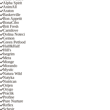
Alpha Spirit
AnimAll
Araton
Baskerville
Bon Appetit
BonaCibo
Brit Fresh
Carnilove
Dolina Noteci
Gemon
Green Petfood
Half&Half
Hill's
Isegrim
Mera
Monge
Morando
Mystic
Natura Wild
Natyka
Nutrican
Orijen
Orygo
Practik
Profine
Pure Nurture
Reflex
Schesir