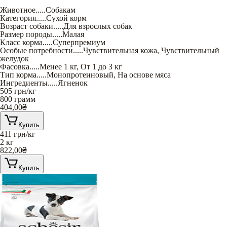
Животное
.....
Собакам
Категория
.....
Сухой корм
Возраст собаки
.....
Для взрослых собак
Размер породы
.....
Малая
Класс корма
.....
Суперпремиум
Особые потребности
.....
Чувствительная кожа
,
Чувствительный
желудок
Фасовка
.....
Менее 1 кг
,
От 1 до 3 кг
Тип корма
.....
Монопротеиновый
,
На основе мяса
Ингредиенты
.....
Ягненок
505
грн/кг
800 грамм
404,00
₴
Купить
411
грн/кг
2 кг
822,00
₴
Купить