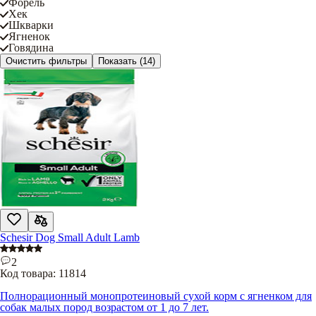
Форель
Хек
Шкварки
Ягненок
Говядина
Очистить фильтры
Показать
(14)
Schesir Dog Small Adult Lamb
2
Код товара:
11814
Полнорационный монопротеиновый сухой корм с ягненком для
собак малых пород возрастом от 1 до 7 лет.