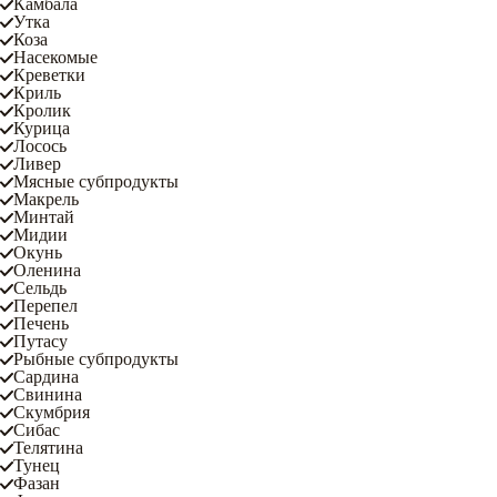
Камбала
Утка
Коза
Насекомые
Креветки
Криль
Кролик
Курица
Лосось
Ливер
Мясные субпродукты
Макрель
Минтай
Мидии
Окунь
Оленина
Сельдь
Перепел
Печень
Путасу
Рыбные субпродукты
Сардина
Свинина
Скумбрия
Сибас
Телятина
Тунец
Фазан