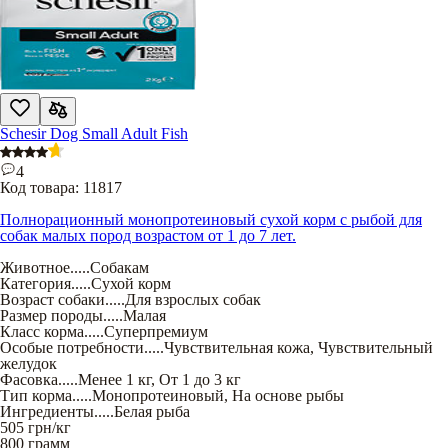
Schesir Dog Small Adult Fish
4
Код товара:
11817
Полнорационный монопротеиновый сухой корм с рыбой для
собак малых пород возрастом от 1 до 7 лет.
Животное
.....
Собакам
Категория
.....
Сухой корм
Возраст собаки
.....
Для взрослых собак
Размер породы
.....
Малая
Класс корма
.....
Суперпремиум
Особые потребности
.....
Чувствительная кожа
,
Чувствительный
желудок
Фасовка
.....
Менее 1 кг
,
От 1 до 3 кг
Тип корма
.....
Монопротеиновый
,
На основе рыбы
Ингредиенты
.....
Белая рыба
505
грн/кг
800 грамм