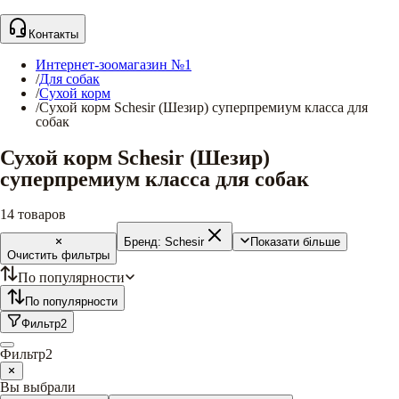
Контакты
Интернет-зоомагазин №1
/
Для собак
/
Сухой корм
/
Сухой корм Schesir (Шезир) суперпремиум класса для
собак
Сухой корм Schesir (Шезир)
суперпремиум класса для собак
14
товаров
Бренд:
Schesir
Показати більше
Очистить фильтры
По популярности
По популярности
Фильтр
2
Фильтр
2
Вы выбрали