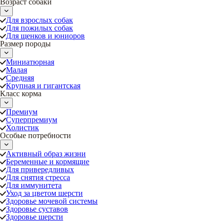
Возраст собаки
Для взрослых собак
Для пожилых собак
Для щенков и юниоров
Размер породы
Миниатюрная
Малая
Средняя
Крупная и гигантская
Класс корма
Премиум
Суперпремиум
Холистик
Особые потребности
Активный образ жизни
Беременные и кормящие
Для привередливых
Для снятия стресса
Для иммунитета
Уход за цветом шерсти
Здоровье мочевой системы
Здоровье суставов
Здоровье шерсти