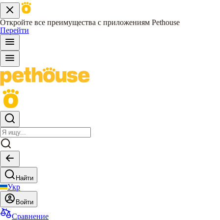
Откройте все преимущества с приложениям Pethouse
Перейти
Найти
Укр
Войти
Сравнение