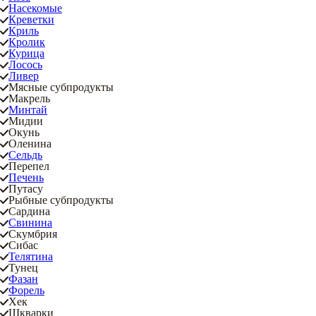
Насекомые
Креветки
Криль
Кролик
Курица
Лосось
Ливер
Мясные субпродукты
Макрель
Минтай
Мидии
Окунь
Оленина
Сельдь
Перепел
Печень
Путасу
Рыбные субпродукты
Сардина
Свинина
Скумбрия
Сибас
Телятина
Тунец
Фазан
Форель
Хек
Шкварки