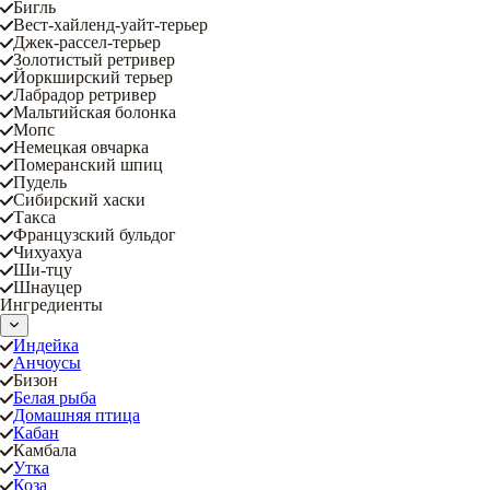
Бигль
Вест-хайленд-уайт-терьер
Джек-рассел-терьер
Золотистый ретривер
Йоркширский терьер
Лабрадор ретривер
Мальтийская болонка
Мопс
Немецкая овчарка
Померанский шпиц
Пудель
Сибирский хаски
Такса
Французский бульдог
Чихуахуа
Ши-тцу
Шнауцер
Ингредиенты
Индейка
Анчоусы
Бизон
Белая рыба
Домашняя птица
Кабан
Камбала
Утка
Коза