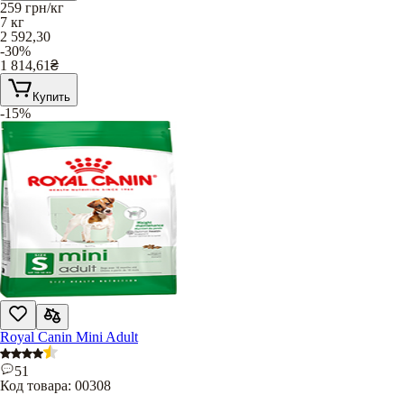
259
грн/кг
7 кг
2 592,30
-30%
1 814,61
₴
Купить
-15%
Royal Canin Mini Adult
51
Код товара:
00308