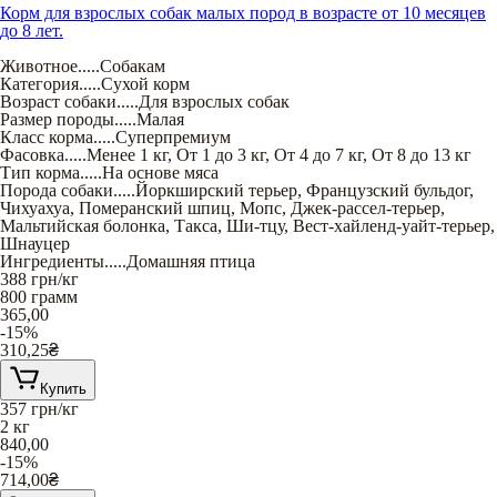
Корм для взрослых собак малых пород в возрасте от 10 месяцев
до 8 лет.
Животное
.....
Собакам
Категория
.....
Сухой корм
Возраст собаки
.....
Для взрослых собак
Размер породы
.....
Малая
Класс корма
.....
Суперпремиум
Фасовка
.....
Менее 1 кг
,
От 1 до 3 кг
,
От 4 до 7 кг
,
От 8 до 13 кг
Тип корма
.....
На основе мяса
Порода собаки
.....
Йоркширский терьер
,
Французский бульдог
,
Чихуахуа
,
Померанский шпиц
,
Мопс
,
Джек-рассел-терьер
,
Мальтийская болонка
,
Такса
,
Ши-тцу
,
Вест-хайленд-уайт-терьер
,
Шнауцер
Ингредиенты
.....
Домашняя птица
388
грн/кг
800 грамм
365,00
-15%
310,25
₴
Купить
357
грн/кг
2 кг
840,00
-15%
714,00
₴