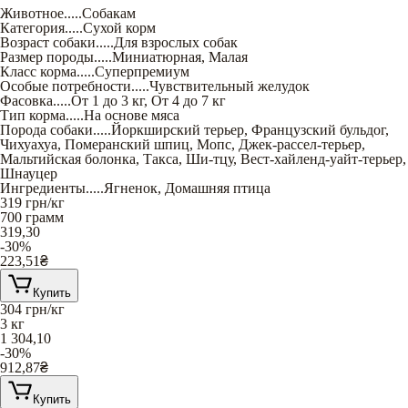
Животное
.....
Собакам
Категория
.....
Сухой корм
Возраст собаки
.....
Для взрослых собак
Размер породы
.....
Миниатюрная
,
Малая
Класс корма
.....
Суперпремиум
Особые потребности
.....
Чувствительный желудок
Фасовка
.....
От 1 до 3 кг
,
От 4 до 7 кг
Тип корма
.....
На основе мяса
Порода собаки
.....
Йоркширский терьер
,
Французский бульдог
,
Чихуахуа
,
Померанский шпиц
,
Мопс
,
Джек-рассел-терьер
,
Мальтийская болонка
,
Такса
,
Ши-тцу
,
Вест-хайленд-уайт-терьер
,
Шнауцер
Ингредиенты
.....
Ягненок
,
Домашняя птица
319
грн/кг
700 грамм
319,30
-30%
223,51
₴
Купить
304
грн/кг
3 кг
1 304,10
-30%
912,87
₴
Купить