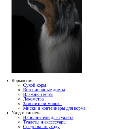
Кормление
Сухой корм
Ветеринарные диеты
Влажный корм
Лакомства
Заменители молока
Миски и контейнеры для корма
Уход и гигиена
Наполнители для туалета
Туалеты и аксессуары
Средства по уходу