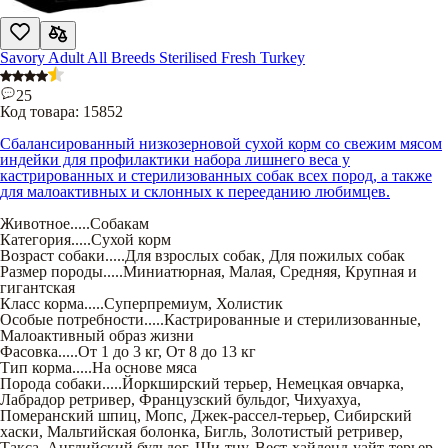
Savory Adult All Breeds Sterilised Fresh Turkey
25
Код товара:
15852
Сбалансированный низкозерновой сухой корм со свежим мясом
индейки для профилактики набора лишнего веса у
кастрированных и стерилизованных собак всех пород, а также
для малоактивных и склонных к перееданию любимцев.
Животное
.....
Собакам
Категория
.....
Сухой корм
Возраст собаки
.....
Для взрослых собак
,
Для пожилых собак
Размер породы
.....
Миниатюрная
,
Малая
,
Средняя
,
Крупная и
гигантская
Класс корма
.....
Суперпремиум
,
Холистик
Особые потребности
.....
Кастрированные и стерилизованные
,
Малоактивный образ жизни
Фасовка
.....
От 1 до 3 кг
,
От 8 до 13 кг
Тип корма
.....
На основе мяса
Порода собаки
.....
Йоркширский терьер
,
Немецкая овчарка
,
Лабрадор ретривер
,
Французский бульдог
,
Чихуахуа
,
Померанский шпиц
,
Мопс
,
Джек-рассел-терьер
,
Сибирский
хаски
,
Мальтийская болонка
,
Бигль
,
Золотистый ретривер
,
Такса
,
Английский бульдог
,
Ши-тцу
,
Вест-хайленд-уайт-терьер
,