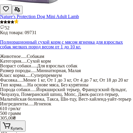
Nature's Protection Dog Mini Adult Lamb
52
Код товара:
09731
Полнорационный сухой корм с мясом ягненка для взрослых
собак мелких пород весом от 1 до 10 кг.
Животное
.....
Собакам
Категория
.....
Сухой корм
Возраст собаки
.....
Для взрослых собак
Размер породы
.....
Миниатюрная
,
Малая
Класс корма
.....
Суперпремиум
Фасовка
.....
Менее 1 кг
,
От 1 до 3 кг
,
От 4 до 7 кг
,
От 18 до 20 кг
Тип корма
.....
На основе мяса
,
Без курятины
Порода собаки
.....
Йоркширский терьер
,
Французский бульдог
,
Чихуахуа
,
Померанский шпиц
,
Мопс
,
Джек-рассел-терьер
,
Мальтийская болонка
,
Такса
,
Ши-тцу
,
Вест-хайленд-уайт-терьер
Ингредиенты
.....
Ягненок
610
грн/кг
500 грамм
305,00
₴
Купить