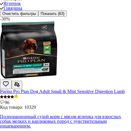
Ягненок
Говядина
Очистить фильтры
Показать
(63)
-30%
Purina Pro Plan Dog Adult Small & Mini Sensitive Digestion Lamb
96
Код товара:
10329
Полнорационный сухой корм с мясом ягненка для взрослых
собак мелких и карликовых пород с чувствительным
пищеварением.