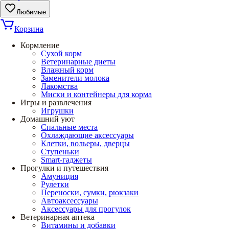
Любимые
Корзина
Кормление
Сухой корм
Ветеринарные диеты
Влажный корм
Заменители молока
Лакомства
Миски и контейнеры для корма
Игры и развлечения
Игрушки
Домашний уют
Спальные места
Охлаждающие аксессуары
Клетки, вольеры, дверцы
Ступеньки
Smart-гаджеты
Прогулки и путешествия
Амуниция
Рулетки
Переноски, сумки, рюкзаки
Автоаксессуары
Аксессуары для прогулок
Ветеринарная аптека
Витамины и добавки