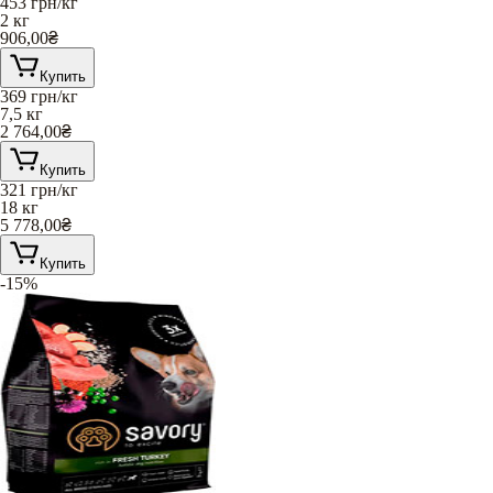
453
грн/кг
2 кг
906,00
₴
Купить
369
грн/кг
7,5 кг
2 764,00
₴
Купить
321
грн/кг
18 кг
5 778,00
₴
Купить
-15%