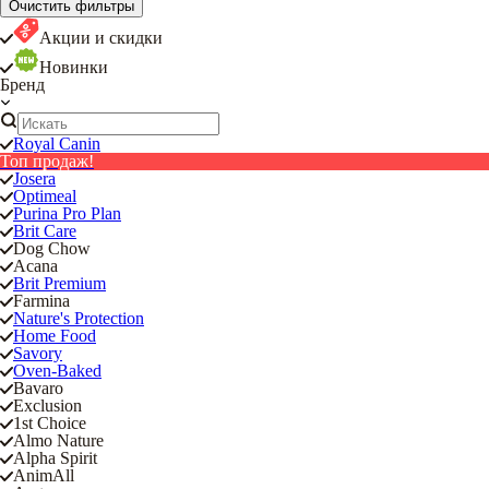
Очистить фильтры
Акции и скидки
Новинки
Бренд
Royal Canin
Топ продаж!
Josera
Optimeal
Purina Pro Plan
Brit Care
Dog Chow
Acana
Brit Premium
Farmina
Nature's Protection
Home Food
Savory
Oven-Baked
Bavaro
Exclusion
1st Choice
Almo Nature
Alpha Spirit
AnimAll