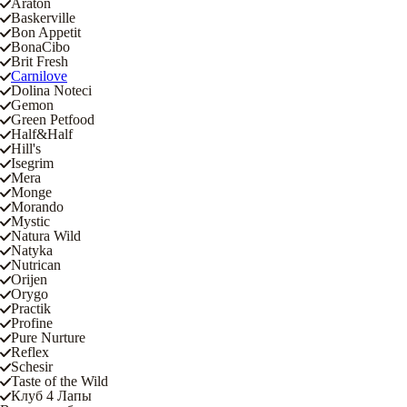
Araton
Baskerville
Bon Appetit
BonaCibo
Brit Fresh
Carnilove
Dolina Noteci
Gemon
Green Petfood
Half&Half
Hill's
Isegrim
Mera
Monge
Morando
Mystic
Natura Wild
Natyka
Nutrican
Orijen
Orygo
Practik
Profine
Pure Nurture
Reflex
Schesir
Taste of the Wild
Клуб 4 Лапы