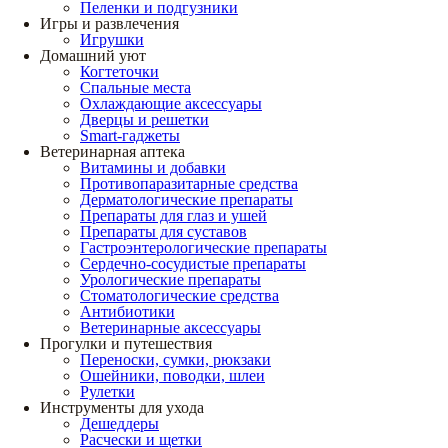
Пеленки и подгузники
Игры и развлечения
Игрушки
Домашний уют
Когтеточки
Спальные места
Охлаждающие аксессуары
Дверцы и решетки
Smart-гаджеты
Ветеринарная аптека
Витамины и добавки
Противопаразитарные средства
Дерматологические препараты
Препараты для глаз и ушей
Препараты для суставов
Гастроэнтерологические препараты
Сердечно-сосудистые препараты
Урологические препараты
Стоматологические средства
Антибиотики
Ветеринарные аксессуары
Прогулки и путешествия
Переноски, сумки, рюкзаки
Ошейники, поводки, шлеи
Рулетки
Инструменты для ухода
Дешеддеры
Расчески и щетки