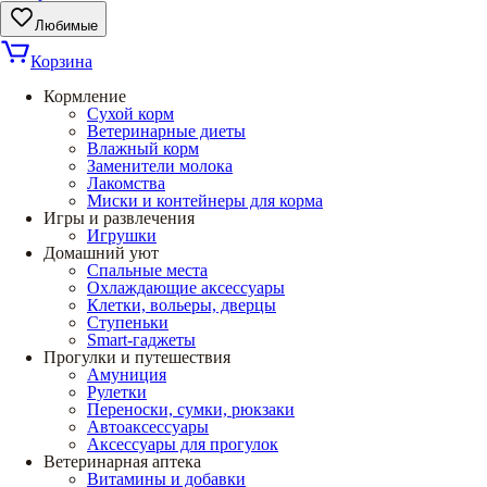
Любимые
Корзина
Кормление
Сухой корм
Ветеринарные диеты
Влажный корм
Заменители молока
Лакомства
Миски и контейнеры для корма
Игры и развлечения
Игрушки
Домашний уют
Спальные места
Охлаждающие аксессуары
Клетки, вольеры, дверцы
Ступеньки
Smart-гаджеты
Прогулки и путешествия
Амуниция
Рулетки
Переноски, сумки, рюкзаки
Автоаксессуары
Аксессуары для прогулок
Ветеринарная аптека
Витамины и добавки