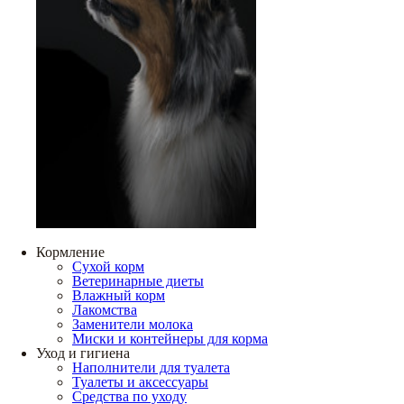
Кормление
Сухой корм
Ветеринарные диеты
Влажный корм
Лакомства
Заменители молока
Миски и контейнеры для корма
Уход и гигиена
Наполнители для туалета
Туалеты и аксессуары
Средства по уходу