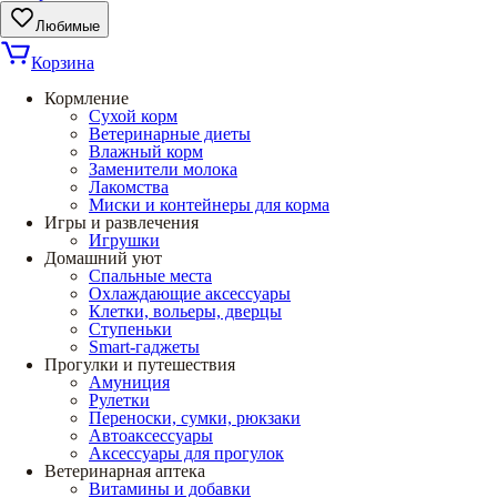
Любимые
Корзина
Кормление
Сухой корм
Ветеринарные диеты
Влажный корм
Заменители молока
Лакомства
Миски и контейнеры для корма
Игры и развлечения
Игрушки
Домашний уют
Спальные места
Охлаждающие аксессуары
Клетки, вольеры, дверцы
Ступеньки
Smart-гаджеты
Прогулки и путешествия
Амуниция
Рулетки
Переноски, сумки, рюкзаки
Автоаксессуары
Аксессуары для прогулок
Ветеринарная аптека
Витамины и добавки