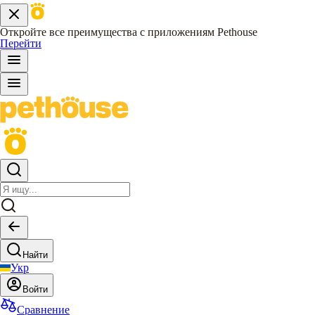
Откройте все преимущества с приложениям Pethouse
Перейти
Найти
Укр
Войти
Сравнение