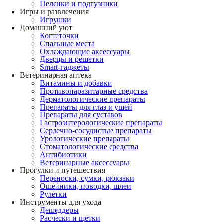
Пеленки и подгузники
Игры и развлечения
Игрушки
Домашний уют
Когтеточки
Спальные места
Охлаждающие аксессуары
Дверцы и решетки
Smart-гаджеты
Ветеринарная аптека
Витамины и добавки
Противопаразитарные средства
Дерматологические препараты
Препараты для глаз и ушей
Препараты для суставов
Гастроэнтерологические препараты
Сердечно-сосудистые препараты
Урологические препараты
Стоматологические средства
Антибиотики
Ветеринарные аксессуары
Прогулки и путешествия
Переноски, сумки, рюкзаки
Ошейники, поводки, шлеи
Рулетки
Инструменты для ухода
Дешеддеры
Расчески и щетки