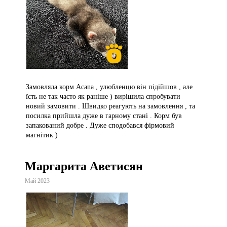
Замовляла корм Acana , улюбленцю він підійшов , але
їсть не так часто як раніше ) вирішила спробувати
новий замовити . Швидко реагують на замовлення , та
посилка прийшла дуже в гарному стані . Корм був
запакований добре . Дуже сподобався фірмовий
магнітик )
Маргарита Аветисян
Май 2023