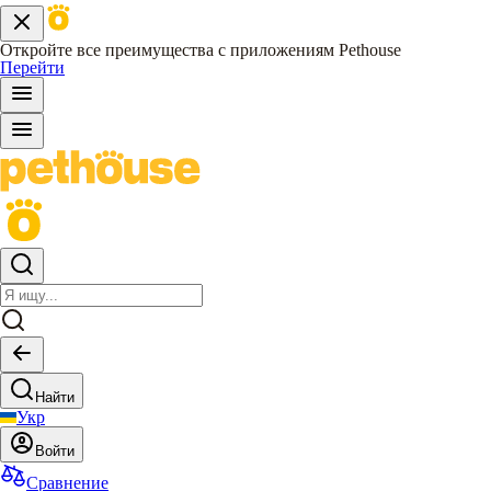
Откройте все преимущества с приложениям Pethouse
Перейти
Найти
Укр
Войти
Сравнение