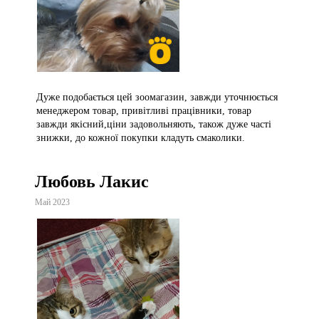
Дуже подобається цей зоомагазин, завжди уточнюється
менеджером товар, привітливі працівники, товар
завжди якісний,ціни задовольняють, також дуже часті
знижки, до кожної покупки кладуть смаколики.
Любовь Лакис
Май 2023