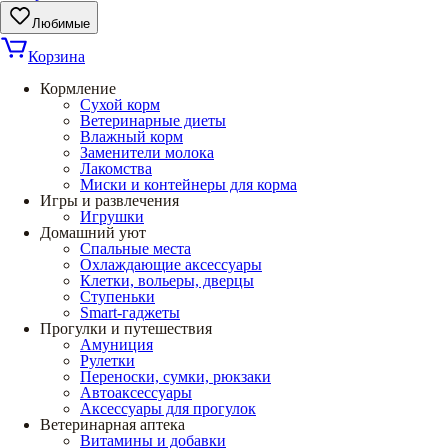
Любимые
Корзина
Кормление
Сухой корм
Ветеринарные диеты
Влажный корм
Заменители молока
Лакомства
Миски и контейнеры для корма
Игры и развлечения
Игрушки
Домашний уют
Спальные места
Охлаждающие аксессуары
Клетки, вольеры, дверцы
Ступеньки
Smart-гаджеты
Прогулки и путешествия
Амуниция
Рулетки
Переноски, сумки, рюкзаки
Автоаксессуары
Аксессуары для прогулок
Ветеринарная аптека
Витамины и добавки