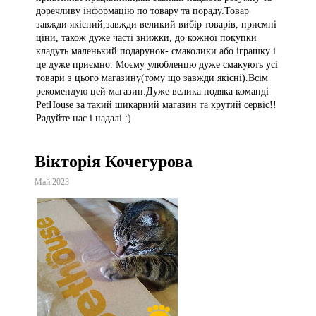
доречливу інформацію по товару та пораду.Товар
завжди якісний,завжди великий вибір товарів, приємні
ціни, також дуже часті знижки, до кожної покупки
кладуть маленький подарунок- смаколики або іграшку і
це дуже приємно. Моєму улюбленцю дуже смакують усі
товари з цього магазину(тому що завжди якісні).Всім
рекомендую цей магазин.Дуже велика подяка команді
PetHouse за такий шикарний магазин та крутий сервіс!!
Радуйте нас і надалі.:)
Вікторія Кочегурова
Май 2023