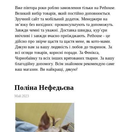
Вже півтора роки роблю замовлення тільки на Pethouse.
Великий вибір товарів, який постійно доповнюється.
Зручний сайт та мобільний додаток. Менеджери на
зв’язку без вихідних: проконсультують та допоможуть.
Завжди чемні та уважні. Доставка швидка, кур’єри
ввічливі і завжди вчасно приїжджають. Pethouse - це
дійсно про звірче щастя та щастя мене, як кото-мами.
Дякую вам за вашу людяність і любов до тваринок. За
всі огляди товарів, корисні поради. За Фенікса,
Чорнобаївку та всіх інших врятованих тварин. За вашу
благодійну допомогу. Всім знайомим рекомендую саме
ваш магазин. Ви найкращі, дякую!
Поліна Нефедьєва
Май 2023