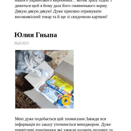
нашого українського виробника... Котик зразу підбіг і
дивиться щоб я йому дала його смачненького корму.
Дякую дякую дякую! Дуже приємно отримувати
високоякісний товар та й ще зі скидочною карткою!
Юлия Гныпа
Май 2023
Мені дуже подобається цей зоомагазин.Завжди вся
інформація по заказу уточнюється менеджером. Дуже
привітливі працівники,які завжди надають розумну та