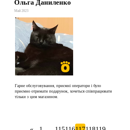
Ольга Даниленко
Май 2023
Гарне обслуговування, приємні оператори і було
приємно отримати подарунок, хочеться співпрацювати
тільки з цим магазином.
...
...
«
1
115
116
117
118
119