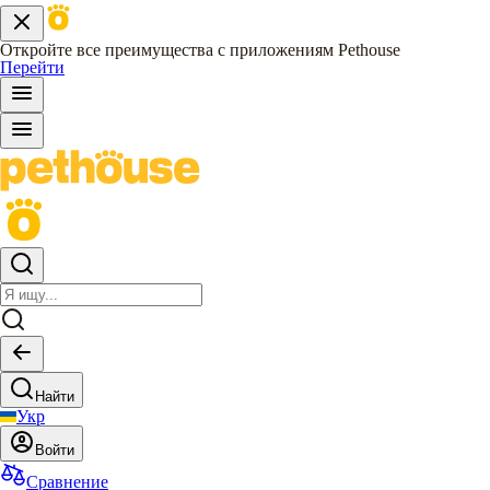
Откройте все преимущества с приложениям Pethouse
Перейти
Найти
Укр
Войти
Сравнение