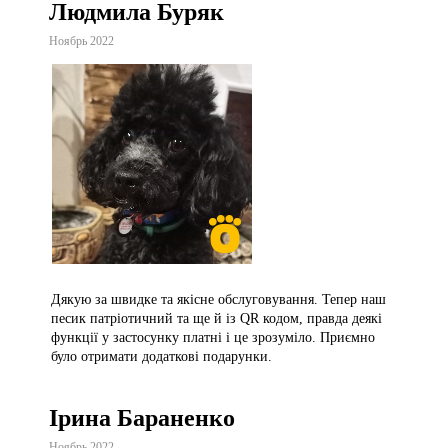
Людмила Буряк
Ноябрь 2022
Дякую за швидке та якісне обслуговування. Тепер наш
песик патріотичний та ще й із QR кодом, правда деякі
функції у застосунку платні і це зрозуміло. Приємно
було отримати додаткові подарунки.
Ірина Бараненко
Ноябрь 2022