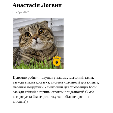
Анастасія Логвин
Ноябрь 2022
Приємно робити покупки у вашому магазині, так як
завжди вчасна доставка, система лояльності для клієнта,
маленькі подарунки - смаколики для улюбленця) Корм
завжди свіжий з гарним строком придатності! Сімба
вам дякує та бажає розвитку та побільше вдячних
клієнтів))