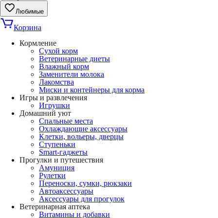
Любимые
Корзина
Кормление
Сухой корм
Ветеринарные диеты
Влажный корм
Заменители молока
Лакомства
Миски и контейнеры для корма
Игры и развлечения
Игрушки
Домашний уют
Спальные места
Охлаждающие аксессуары
Клетки, вольеры, дверцы
Ступеньки
Smart-гаджеты
Прогулки и путешествия
Амуниция
Рулетки
Переноски, сумки, рюкзаки
Автоаксессуары
Аксессуары для прогулок
Ветеринарная аптека
Витамины и добавки