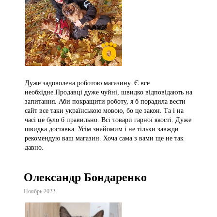
Дуже задоволена роботою магазину. Є все
необхідне.Продавці дуже чуйні, швидко відповідають на
запитання. Аби покращити роботу, я б порадила вести
сайт все таки українською мовою, бо це закон. Та і на
часі це було б правильно. Всі товари гарної якості. Дуже
швидка доставка. Усім знайомим і не тільки завжди
рекомендую ваш магазин. Хоча сама з вами ще не так
давно.
Олександр Бондаренко
Ноябрь 2022