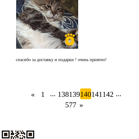
спасибо за доставку и подарки ! очень приятно!
...
...
«
1
138
139
140
141
142
577
»