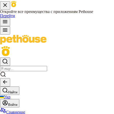
Откройте все преимущества с приложениям Pethouse
Перейти
Найти
Укр
Войти
Сравнение