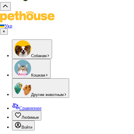
Укр
Собакам
Кошкам
Другим животным
Сравнение
Любимые
Войти