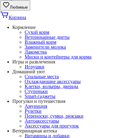
Любимые
Корзина
Кормление
Сухой корм
Ветеринарные диеты
Влажный корм
Заменители молока
Лакомства
Миски и контейнеры для корма
Игры и развлечения
Игрушки
Домашний уют
Спальные места
Охлаждающие аксессуары
Клетки, вольеры, дверцы
Ступеньки
Smart-гаджеты
Прогулки и путешествия
Амуниция
Рулетки
Переноски, сумки, рюкзаки
Автоаксессуары
Аксессуары для прогулок
Ветеринарная аптека
Витамины и добавки