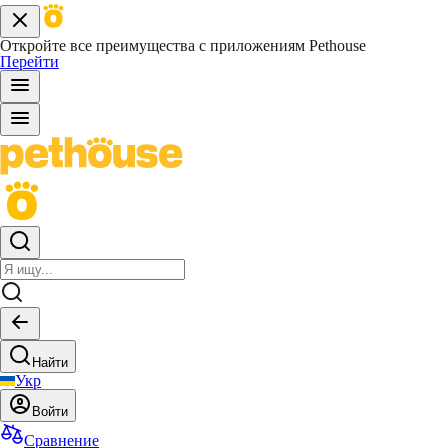
Откройте все преимущества с приложениям Pethouse
Перейти
Найти
Укр
Войти
Сравнение