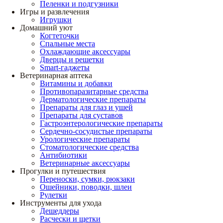
Пеленки и подгузники
Игры и развлечения
Игрушки
Домашний уют
Когтеточки
Спальные места
Охлаждающие аксессуары
Дверцы и решетки
Smart-гаджеты
Ветеринарная аптека
Витамины и добавки
Противопаразитарные средства
Дерматологические препараты
Препараты для глаз и ушей
Препараты для суставов
Гастроэнтерологические препараты
Сердечно-сосудистые препараты
Урологические препараты
Стоматологические средства
Антибиотики
Ветеринарные аксессуары
Прогулки и путешествия
Переноски, сумки, рюкзаки
Ошейники, поводки, шлеи
Рулетки
Инструменты для ухода
Дешеддеры
Расчески и щетки