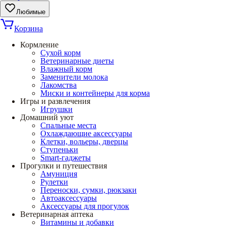
Любимые
Корзина
Кормление
Сухой корм
Ветеринарные диеты
Влажный корм
Заменители молока
Лакомства
Миски и контейнеры для корма
Игры и развлечения
Игрушки
Домашний уют
Спальные места
Охлаждающие аксессуары
Клетки, вольеры, дверцы
Ступеньки
Smart-гаджеты
Прогулки и путешествия
Амуниция
Рулетки
Переноски, сумки, рюкзаки
Автоаксессуары
Аксессуары для прогулок
Ветеринарная аптека
Витамины и добавки