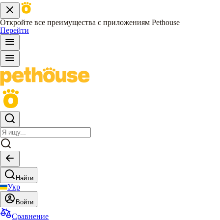
Откройте все преимущества с приложениям Pethouse
Перейти
Найти
Укр
Войти
Сравнение