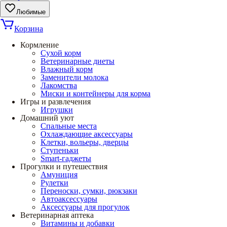
Любимые
Корзина
Кормление
Сухой корм
Ветеринарные диеты
Влажный корм
Заменители молока
Лакомства
Миски и контейнеры для корма
Игры и развлечения
Игрушки
Домашний уют
Спальные места
Охлаждающие аксессуары
Клетки, вольеры, дверцы
Ступеньки
Smart-гаджеты
Прогулки и путешествия
Амуниция
Рулетки
Переноски, сумки, рюкзаки
Автоаксессуары
Аксессуары для прогулок
Ветеринарная аптека
Витамины и добавки