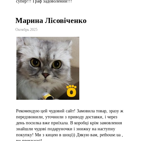
супер!!! Граф задоволений!!!
Марина Лісовіченко
Октябрь 2025
Рекомендую цей чудовий сайт! Замовила товар, зразу ж
передзвонили, уточнили з приводу доставки, і через
день посилка вже приїхала. В коробці крім замовлення
знайшли чудові подаруночки і знижку на наступну
покупку! Ми з кицею в шоці)) Дякую вам, pethouse.ua ,
ви прекрасні!