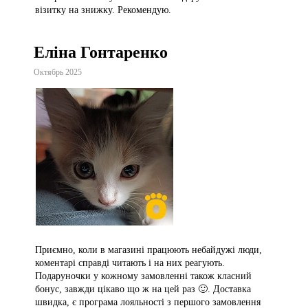
візитку на знижку. Рекомендую.
Еліна Гонтаренко
Октябрь 2025
Приємно, коли в магазині працюють небайдужі люди,
коментарі справді читають і на них реагують.
Подаруночки у кожному замовленні також класний
бонус, завжди цікаво що ж на цей раз 🙂. Доставка
швидка, є програма лояльності з першого замовлення