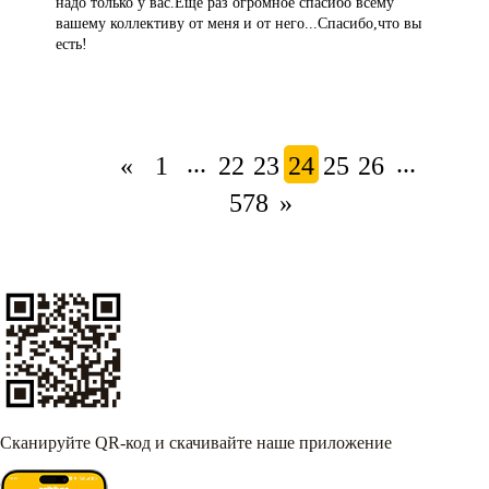
надо только у вас.Ещё раз огромное спасибо всему
вашему коллективу от меня и от него...Спасибо,что вы
есть!
...
...
«
1
22
23
24
25
26
578
»
Сканируйте QR-код и скачивайте наше приложение