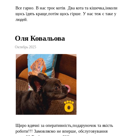
Все гарно. В нас троє котів. Два кота та кішечка,інколи
щось їдять краще,потім щось гірше. У нас теж є таке у
людей.
Оля Ковальова
Октябрь 2025
Щиро вдячні за оперативність,подаруночок та якість
роботи!!! Замовляємо не вперше, обслуговування