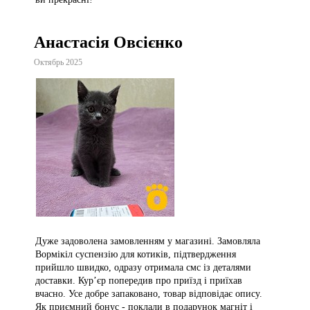
Анастасія Овсієнко
Октябрь 2025
Дуже задоволена замовленням у магазині. Замовляла
Вормікіл суспензію для котиків, підтвердження
прийшло швидко, одразу отримала смс із деталями
доставки. Кур’єр попередив про приїзд і приїхав
вчасно. Усе добре запаковано, товар відповідає опису.
Як приємний бонус - поклали в подарунок магніт і