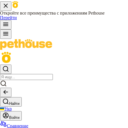
Откройте все преимущества с приложениям Pethouse
Перейти
Найти
Укр
Войти
Сравнение