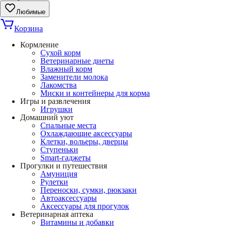
Любимые
Корзина
Кормление
Сухой корм
Ветеринарные диеты
Влажный корм
Заменители молока
Лакомства
Миски и контейнеры для корма
Игры и развлечения
Игрушки
Домашний уют
Спальные места
Охлаждающие аксессуары
Клетки, вольеры, дверцы
Ступеньки
Smart-гаджеты
Прогулки и путешествия
Амуниция
Рулетки
Переноски, сумки, рюкзаки
Автоаксессуары
Аксессуары для прогулок
Ветеринарная аптека
Витамины и добавки