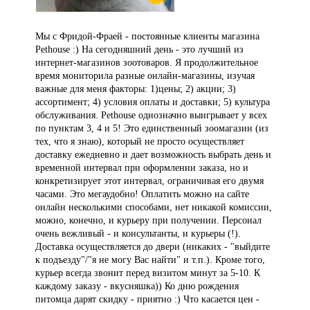
Мы с Фридой-Фраей - постоянные клиенты магазина
Pethouse :) На сегодняшний день - это лучший из
интернет-магазинов зоотоваров. Я продолжительное
время мониторила разные онлайн-магазины, изучая
важные для меня факторы: 1)цены; 2) акции; 3)
ассортимент; 4) условия оплаты и доставки; 5) культура
обслуживания. Pethouse однозначно выигрывает у всех
по пунктам 3, 4 и 5! Это единственный зоомагазин (из
тех, что я знаю), который не просто осуществляет
доставку ежедневно и дает возможность выбрать день и
временной интервал при оформлении заказа, но и
конкретизирует этот интервал, ограничивая его двумя
часами. Это мегаудобно! Оплатить можно на сайте
онлайн несколькими способами, нет никакой комиссии,
можно, конечно, и курьеру при получении. Персонал
очень вежливый - и консультанты, и курьеры (!).
Доставка осуществляется до двери (никаких - "выйдите
к подъезду"/"я не могу Вас найти" и т.п.). Кроме того,
курьер всегда звонит перед визитом минут за 5-10. К
каждому заказу - вкусняшка)) Ко дню рождения
питомца дарят скидку - приятно :) Что касается цен -