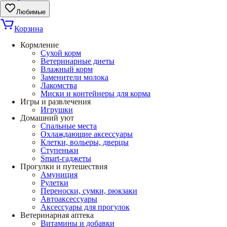
Любимые
Корзина
Кормление
Сухой корм
Ветеринарные диеты
Влажный корм
Заменители молока
Лакомства
Миски и контейнеры для корма
Игры и развлечения
Игрушки
Домашний уют
Спальные места
Охлаждающие аксессуары
Клетки, вольеры, дверцы
Ступеньки
Smart-гаджеты
Прогулки и путешествия
Амуниция
Рулетки
Переноски, сумки, рюкзаки
Автоаксессуары
Аксессуары для прогулок
Ветеринарная аптека
Витамины и добавки