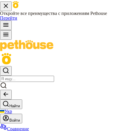
Откройте все преимущества с приложениям Pethouse
Перейти
Найти
Укр
Войти
Сравнение