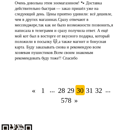
Очень довольна этим зоомагазином! 🐾 Доставка
действительно быстрая — заказ пришёл уже на
следующий день. Цены приятно удивили: всё дешевле,
чем в других магазинах.Сразу отвечают в
мессенджере,так как не было возможности позвонить,я
написала в телеграмм и сразу получила ответ. А ещё
мой кот был в восторге от вкусного подарка, который
положили в посылку 🐱,а также магнит и бонусная
карта. Буду заказывать снова и рекомендую всем
хозяевам пушистиков.Всем своим знакомым
рекомендовать буду тоже!! Спасибо
...
...
«
1
28
29
30
31
32
578
»