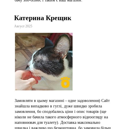
бачу зоо-бізнес і таким є ваш магазин.
Катерина Крещик
Август 2025
Замовляти в цьому магазині - одне задоволення) Сайт
знайшла випадково в гуглі, дуже швидко зробила
замовлення, бо сподобались ціни і опис товарів (ще
ніколи не бачила такого атмосферного відеоогляду на
наповнювач для туалету). Доставка максимально
швидка і важливо що безкоштовна, бо замовила більш