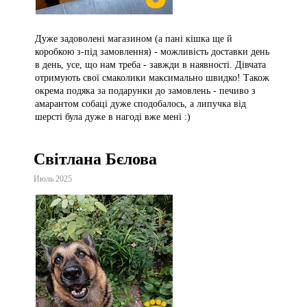
Дуже задоволені магазином (а пані кішка ще й
коробкою з-під замовлення) - можливість доставки день
в день, усе, що нам треба - завжди в наявності. Дівчата
отримують свої смаколики максимально швидко! Також
окрема подяка за подарунки до замовлень - печиво з
амарантом собаці дуже сподобалось, а липучка від
шерсті була дуже в нагоді вже мені :)
Світлана Бєлова
Июль 2025