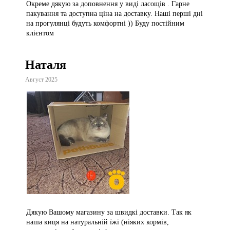
Окреме дякую за доповнення у виді ласощів . Гарне
пакування та доступна ціна на доставку. Наші перші дні
на прогулянці будуть комфортні )) Буду постійним
клієнтом
Наталя
Август 2025
Дякую Вашому магазину за швидкі доставки. Так як
наша киця на натуральній їжі (ніяких кормів,