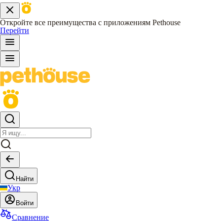
Откройте все преимущества с приложениям Pethouse
Перейти
Найти
Укр
Войти
Сравнение