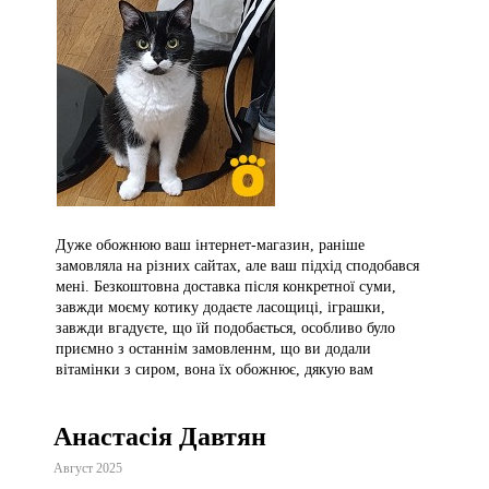
Дуже обожнюю ваш інтернет-магазин, раніше
замовляла на різних сайтах, але ваш підхід сподобався
мені. Безкоштовна доставка після конкретної суми,
завжди моєму котику додаєте ласощиці, іграшки,
завжди вгадуєте, що їй подобається, особливо було
приємно з останнім замовленнм, що ви додали
вітамінки з сиром, вона їх обожнює, дякую вам
Анастасія Давтян
Август 2025