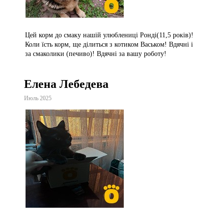
Цей корм до смаку нашій улюблениці Ронді(11,5 років)!
Коли їсть корм, ще ділиться з котиком Васьком! Вдячні і
за смаколики (печиво)! Вдячні за вашу роботу!
Елена Лебедева
Июль 2025