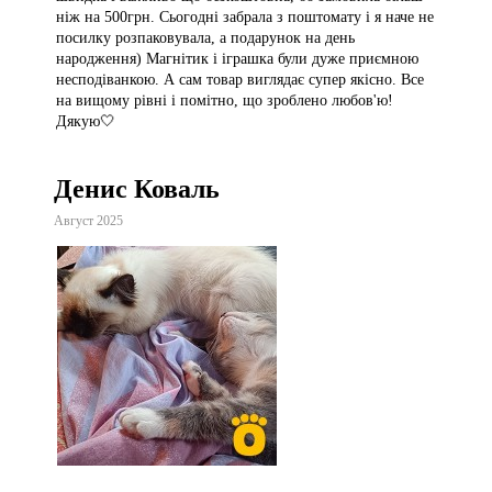
ніж на 500грн. Сьогодні забрала з поштомату і я наче не
посилку розпаковувала, а подарунок на день
народження) Магнітик і іграшка були дуже приємною
несподіванкою. А сам товар виглядає супер якісно. Все
на вищому рівні і помітно, що зроблено любов'ю!
Дякую🤍
Денис Коваль
Август 2025