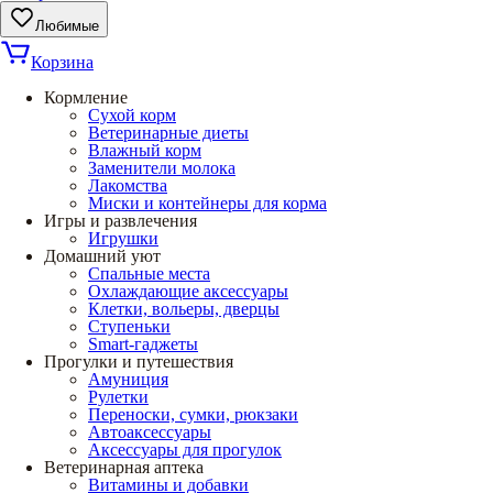
Любимые
Корзина
Кормление
Сухой корм
Ветеринарные диеты
Влажный корм
Заменители молока
Лакомства
Миски и контейнеры для корма
Игры и развлечения
Игрушки
Домашний уют
Спальные места
Охлаждающие аксессуары
Клетки, вольеры, дверцы
Ступеньки
Smart-гаджеты
Прогулки и путешествия
Амуниция
Рулетки
Переноски, сумки, рюкзаки
Автоаксессуары
Аксессуары для прогулок
Ветеринарная аптека
Витамины и добавки