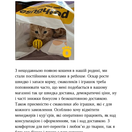
З нещодавньою появою кошеня в нашій родині, ми
стали постійними клієнтами в pethouse. Оскар росте
швидко і запаси корму, смаколиків і іграшок треба
поповнювати часто, що мені подобається в вашому
магазині так це швидка доставка, демократичні ціни, ну
і часті знижки бонусом з безкоштовною доставкою.
Також приємністю є смаколики або іграшки, які є для
кожного замовлення. Особливо хочу відмітити
менеджерів і курʼєрів, які оперативно працюють, як над
консультацією і оформленням, так і над доставкою. З
комфортом для пет-перентів і любовʼю до тварин, так я