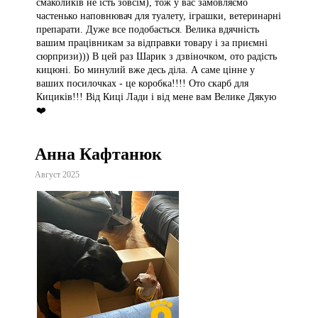
смаколиків не їсть зовсім), тож у вас замовляємо
частенько наповнювач для туалету, іграшки, ветеринарні
препарати. Дуже все подобається. Велика вдячність
вашим працівникам за відправки товару і за приємні
сюрпризи))) В цей раз Шарик з дзвіночком, ото радість
кицюні. Бо минулий вже десь діла. А саме цінне у
ваших посилочках - це коробка!!!! Ото скарб для
Кициків!!! Від Киці Лади і від мене вам Велике Дякую
❤️
Анна Кафтанюк
Август 2025