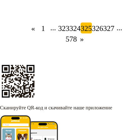
...
...
«
1
323
324
325
326
327
578
»
Сканируйте QR-код и скачивайте наше приложение