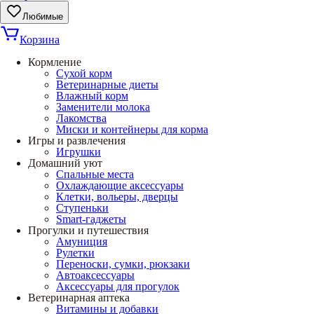
Любимые
Корзина
Кормление
Сухой корм
Ветеринарные диеты
Влажный корм
Заменители молока
Лакомства
Миски и контейнеры для корма
Игры и развлечения
Игрушки
Домашний уют
Спальные места
Охлаждающие аксессуары
Клетки, вольеры, дверцы
Ступеньки
Smart-гаджеты
Прогулки и путешествия
Амуниция
Рулетки
Переноски, сумки, рюкзаки
Автоаксессуары
Аксессуары для прогулок
Ветеринарная аптека
Витамины и добавки