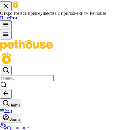
Откройте все преимущества с приложениям Pethouse
Перейти
Найти
Укр
Войти
Сравнение