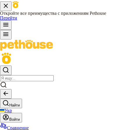
Откройте все преимущества с приложениям Pethouse
Перейти
Найти
Укр
Войти
Сравнение