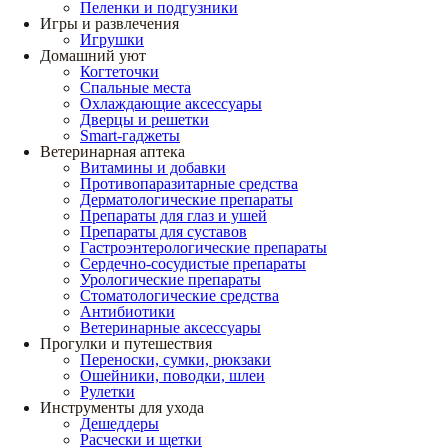
Пеленки и подгузники
Игры и развлечения
Игрушки
Домашний уют
Когтеточки
Спальные места
Охлаждающие аксессуары
Дверцы и решетки
Smart-гаджеты
Ветеринарная аптека
Витамины и добавки
Противопаразитарные средства
Дерматологические препараты
Препараты для глаз и ушей
Препараты для суставов
Гастроэнтерологические препараты
Сердечно-сосудистые препараты
Урологические препараты
Стоматологические средства
Антибиотики
Ветеринарные аксессуары
Прогулки и путешествия
Переноски, сумки, рюкзаки
Ошейники, поводки, шлеи
Рулетки
Инструменты для ухода
Дешеддеры
Расчески и щетки