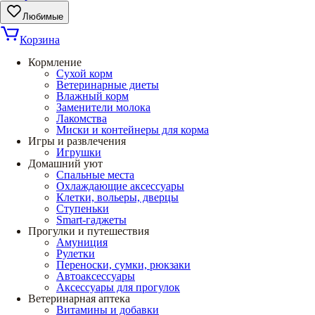
Любимые
Корзина
Кормление
Сухой корм
Ветеринарные диеты
Влажный корм
Заменители молока
Лакомства
Миски и контейнеры для корма
Игры и развлечения
Игрушки
Домашний уют
Спальные места
Охлаждающие аксессуары
Клетки, вольеры, дверцы
Ступеньки
Smart-гаджеты
Прогулки и путешествия
Амуниция
Рулетки
Переноски, сумки, рюкзаки
Автоаксессуары
Аксессуары для прогулок
Ветеринарная аптека
Витамины и добавки