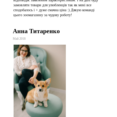
відповідає заявленим характеристикам. І на далі буду
замовляти товари для улюбленців так як мені все
сподобалось і + дуже смачна ціна :) Дякую команді
цього зоомагазину за чудову роботу!
Анна Титаренко
Май 2018