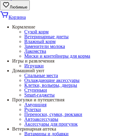
Любимые
Корзина
Кормление
Сухой корм
Ветеринарные диеты
Влажный корм
Заменители молока
Лакомства
Миски и контейнеры для корма
Игры и развлечения
Игрушки
Домашний уют
Спальные места
Охлаждающие аксессуары
Клетки, вольеры, дверцы
Ступеньки
Smart-гаджеты
Прогулки и путешествия
Амуниция
Рулетки
Переноски, сумки, рюкзаки
Автоаксессуары
Аксессуары для прогулок
Ветеринарная аптека
Витамины и добавки