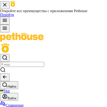
Откройте все преимущества с приложениям Pethouse
Перейти
Найти
Укр
Войти
Сравнение