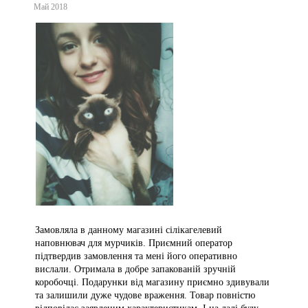
Май 2018
Замовляла в данному магазині сілікагелевий
наповнювач для мурчиків. Приємний оператор
підтвердив замовлення та мені його оперативно
вислали. Отримала в добре запакованій зручній
коробочці. Подарунки від магазину приємно здивували
та залишили дуже чудове враження. Товар повністю