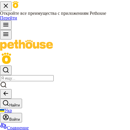
Откройте все преимущества с приложениям Pethouse
Перейти
Найти
Укр
Войти
Сравнение