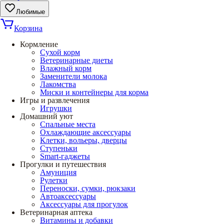
Любимые
Корзина
Кормление
Сухой корм
Ветеринарные диеты
Влажный корм
Заменители молока
Лакомства
Миски и контейнеры для корма
Игры и развлечения
Игрушки
Домашний уют
Спальные места
Охлаждающие аксессуары
Клетки, вольеры, дверцы
Ступеньки
Smart-гаджеты
Прогулки и путешествия
Амуниция
Рулетки
Переноски, сумки, рюкзаки
Автоаксессуары
Аксессуары для прогулок
Ветеринарная аптека
Витамины и добавки