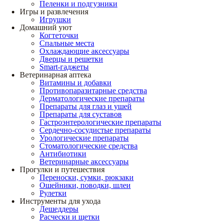
Пеленки и подгузники
Игры и развлечения
Игрушки
Домашний уют
Когтеточки
Спальные места
Охлаждающие аксессуары
Дверцы и решетки
Smart-гаджеты
Ветеринарная аптека
Витамины и добавки
Противопаразитарные средства
Дерматологические препараты
Препараты для глаз и ушей
Препараты для суставов
Гастроэнтерологические препараты
Сердечно-сосудистые препараты
Урологические препараты
Стоматологические средства
Антибиотики
Ветеринарные аксессуары
Прогулки и путешествия
Переноски, сумки, рюкзаки
Ошейники, поводки, шлеи
Рулетки
Инструменты для ухода
Дешеддеры
Расчески и щетки