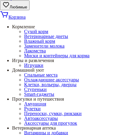
Любимые
Корзина
Кормление
Сухой корм
Ветеринарные диеты
Влажный корм
Заменители молока
Лакомства
Миски и контейнеры для корма
Игры и развлечения
Игрушки
Домашний уют
Спальные места
Охлаждающие аксессуары
Клетки, вольеры, дверцы
Ступеньки
Smart-гаджеты
Прогулки и путешествия
Амуниция
Рулетки
Переноски, сумки, рюкзаки
Автоаксессуары
Аксессуары для прогулок
Ветеринарная аптека
Витамины и добавки