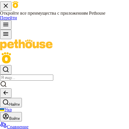
Откройте все преимущества с приложениям Pethouse
Перейти
Найти
Укр
Войти
Сравнение