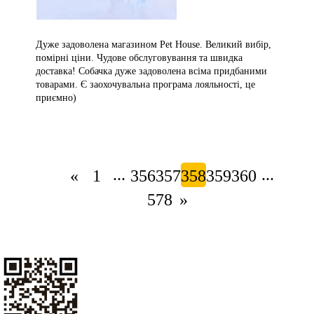
Дуже задоволена магазином Pet House. Великий вибір,
помірні ціни. Чудове обслуговування та швидка
доставка! Собачка дуже задоволена всіма придбаними
товарами. Є заохочувальна програма лояльності, це
приємно)
...
...
«
1
356
357
358
359
360
578
»