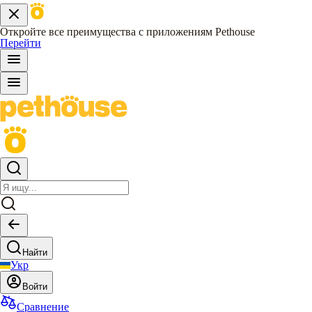
Откройте все преимущества с приложениям Pethouse
Перейти
Найти
Укр
Войти
Сравнение