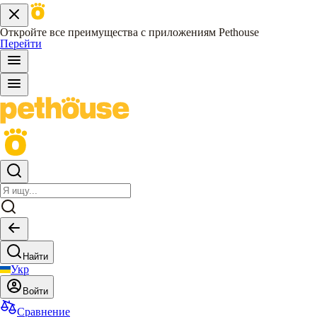
Откройте все преимущества с приложениям Pethouse
Перейти
Найти
Укр
Войти
Сравнение