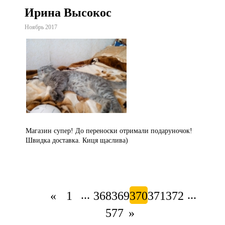
Ирина Высокос
Ноябрь 2017
Магазин супер! До переноски отримали подаруночок!
Швидка доставка. Киця щаслива)
...
...
«
1
368
369
370
371
372
577
»