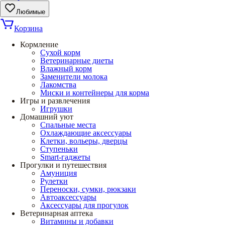
Любимые
Корзина
Кормление
Сухой корм
Ветеринарные диеты
Влажный корм
Заменители молока
Лакомства
Миски и контейнеры для корма
Игры и развлечения
Игрушки
Домашний уют
Спальные места
Охлаждающие аксессуары
Клетки, вольеры, дверцы
Ступеньки
Smart-гаджеты
Прогулки и путешествия
Амуниция
Рулетки
Переноски, сумки, рюкзаки
Автоаксессуары
Аксессуары для прогулок
Ветеринарная аптека
Витамины и добавки