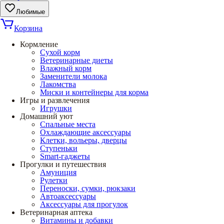
Любимые
Корзина
Кормление
Сухой корм
Ветеринарные диеты
Влажный корм
Заменители молока
Лакомства
Миски и контейнеры для корма
Игры и развлечения
Игрушки
Домашний уют
Спальные места
Охлаждающие аксессуары
Клетки, вольеры, дверцы
Ступеньки
Smart-гаджеты
Прогулки и путешествия
Амуниция
Рулетки
Переноски, сумки, рюкзаки
Автоаксессуары
Аксессуары для прогулок
Ветеринарная аптека
Витамины и добавки