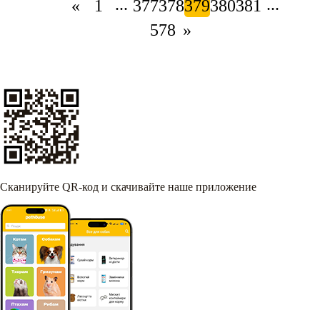
...
...
«
1
377
378
379
380
381
578
»
Сканируйте QR-код и скачивайте наше приложение