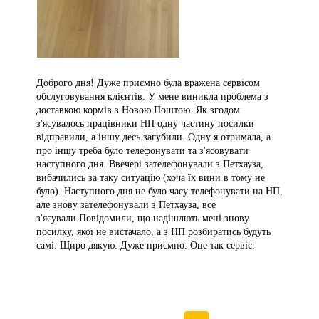
Доброго дня! Дуже приємно була вражена сервісом
обслуговування клієнтів. У мене виникла проблема з
доставкою кормів з Новою Поштою. Як згодом
з'ясувалось працівники НП одну частину посилки
відправили, а іншу десь загубили. Одну я отримала, а
про іншу треба було телефонувати та з'ясовувати
наступного дня. Ввечері зателефонували з Петхауза,
вибачились за таку ситуацію (хоча їх вини в тому не
було). Наступного дня не було часу телефонувати на НП,
але знову зателефонували з Петхауза, все
з'ясували.Повідомили, що надішлють мені знову
посилку, якої не вистачало, а з НП розбиратись будуть
самі. Щиро дякую. Дуже приємно. Оце так сервіс.