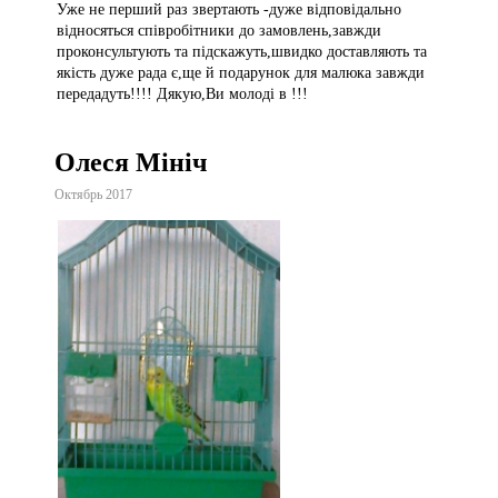
Уже не перший раз звертають -дуже відповідально
відносяться співробітники до замовлень,завжди
проконсультують та підскажуть,швидко доставляють та
якість дуже рада є,ще й подарунок для малюка завжди
передадуть!!!! Дякую,Ви молоді в !!!
Олеся Мініч
Октябрь 2017