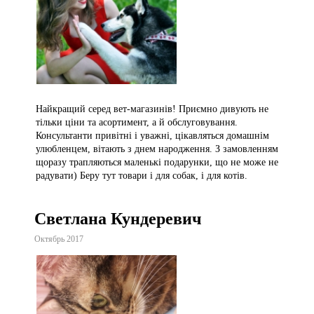
Найкращий серед вет-магазинів! Приємно дивують не
тільки ціни та асортимент, а й обслуговування.
Консультанти привітні і уважні, цікавляться домашнім
улюбленцем, вітають з днем народження. З замовленням
щоразу трапляються маленькі подарунки, що не може не
радувати) Беру тут товари і для собак, і для котів.
Светлана Кундеревич
Октябрь 2017