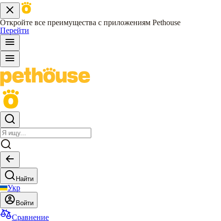
Откройте все преимущества с приложениям Pethouse
Перейти
Найти
Укр
Войти
Сравнение