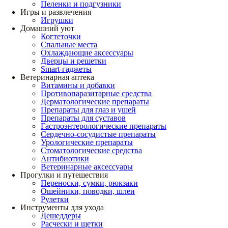
Пеленки и подгузники
Игры и развлечения
Игрушки
Домашний уют
Когтеточки
Спальные места
Охлаждающие аксессуары
Дверцы и решетки
Smart-гаджеты
Ветеринарная аптека
Витамины и добавки
Противопаразитарные средства
Дерматологические препараты
Препараты для глаз и ушей
Препараты для суставов
Гастроэнтерологические препараты
Сердечно-сосудистые препараты
Урологические препараты
Стоматологические средства
Антибиотики
Ветеринарные аксессуары
Прогулки и путешествия
Переноски, сумки, рюкзаки
Ошейники, поводки, шлеи
Рулетки
Инструменты для ухода
Дешеддеры
Расчески и щетки