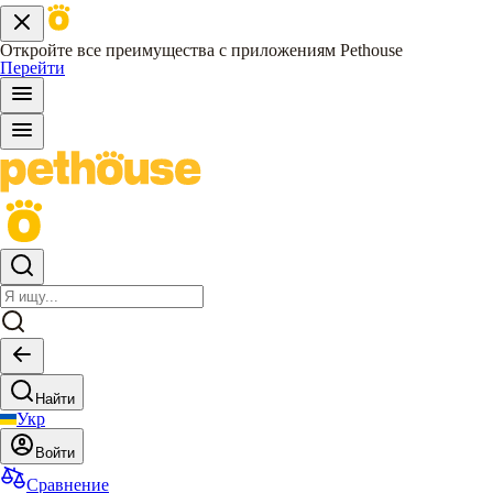
Откройте все преимущества с приложениям Pethouse
Перейти
Найти
Укр
Войти
Сравнение