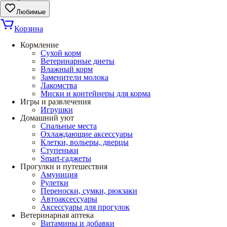
Любимые
Корзина
Кормление
Сухой корм
Ветеринарные диеты
Влажный корм
Заменители молока
Лакомства
Миски и контейнеры для корма
Игры и развлечения
Игрушки
Домашний уют
Спальные места
Охлаждающие аксессуары
Клетки, вольеры, дверцы
Ступеньки
Smart-гаджеты
Прогулки и путешествия
Амуниция
Рулетки
Переноски, сумки, рюкзаки
Автоаксессуары
Аксессуары для прогулок
Ветеринарная аптека
Витамины и добавки