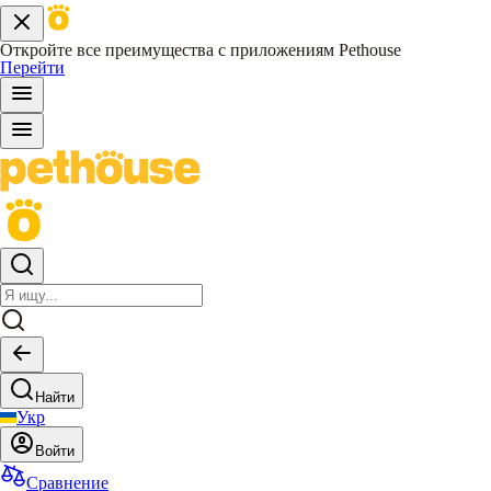
Откройте все преимущества с приложениям Pethouse
Перейти
Найти
Укр
Войти
Сравнение