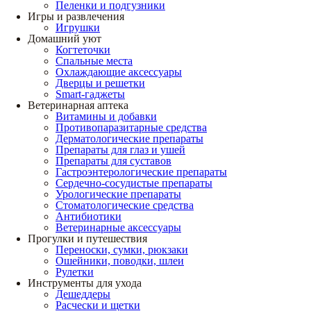
Пеленки и подгузники
Игры и развлечения
Игрушки
Домашний уют
Когтеточки
Спальные места
Охлаждающие аксессуары
Дверцы и решетки
Smart-гаджеты
Ветеринарная аптека
Витамины и добавки
Противопаразитарные средства
Дерматологические препараты
Препараты для глаз и ушей
Препараты для суставов
Гастроэнтерологические препараты
Сердечно-сосудистые препараты
Урологические препараты
Стоматологические средства
Антибиотики
Ветеринарные аксессуары
Прогулки и путешествия
Переноски, сумки, рюкзаки
Ошейники, поводки, шлеи
Рулетки
Инструменты для ухода
Дешеддеры
Расчески и щетки