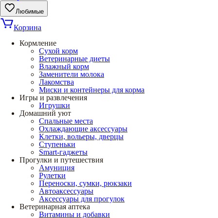
Любимые
Корзина
Кормление
Сухой корм
Ветеринарные диеты
Влажный корм
Заменители молока
Лакомства
Миски и контейнеры для корма
Игры и развлечения
Игрушки
Домашний уют
Спальные места
Охлаждающие аксессуары
Клетки, вольеры, дверцы
Ступеньки
Smart-гаджеты
Прогулки и путешествия
Амуниция
Рулетки
Переноски, сумки, рюкзаки
Автоаксессуары
Аксессуары для прогулок
Ветеринарная аптека
Витамины и добавки