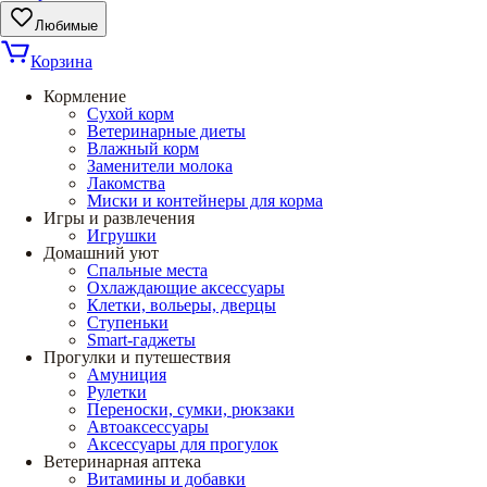
Любимые
Корзина
Кормление
Сухой корм
Ветеринарные диеты
Влажный корм
Заменители молока
Лакомства
Миски и контейнеры для корма
Игры и развлечения
Игрушки
Домашний уют
Спальные места
Охлаждающие аксессуары
Клетки, вольеры, дверцы
Ступеньки
Smart-гаджеты
Прогулки и путешествия
Амуниция
Рулетки
Переноски, сумки, рюкзаки
Автоаксессуары
Аксессуары для прогулок
Ветеринарная аптека
Витамины и добавки