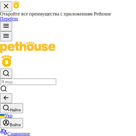
Откройте все преимущества с приложениям Pethouse
Перейти
Найти
Укр
Войти
Сравнение