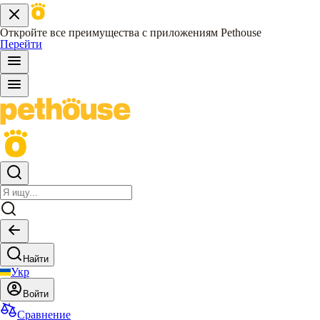
Откройте все преимущества с приложениям Pethouse
Перейти
Найти
Укр
Войти
Сравнение