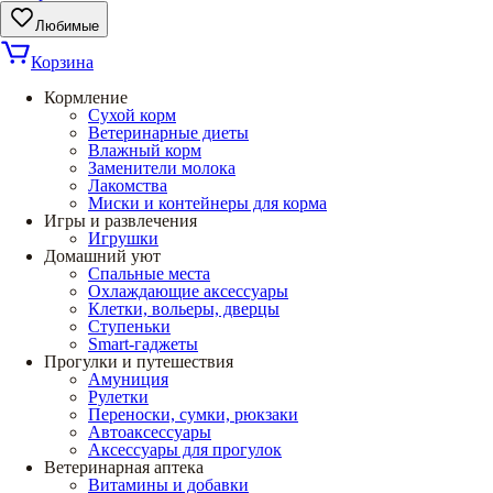
Любимые
Корзина
Кормление
Сухой корм
Ветеринарные диеты
Влажный корм
Заменители молока
Лакомства
Миски и контейнеры для корма
Игры и развлечения
Игрушки
Домашний уют
Спальные места
Охлаждающие аксессуары
Клетки, вольеры, дверцы
Ступеньки
Smart-гаджеты
Прогулки и путешествия
Амуниция
Рулетки
Переноски, сумки, рюкзаки
Автоаксессуары
Аксессуары для прогулок
Ветеринарная аптека
Витамины и добавки