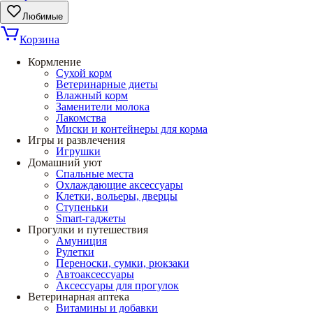
Любимые
Корзина
Кормление
Сухой корм
Ветеринарные диеты
Влажный корм
Заменители молока
Лакомства
Миски и контейнеры для корма
Игры и развлечения
Игрушки
Домашний уют
Спальные места
Охлаждающие аксессуары
Клетки, вольеры, дверцы
Ступеньки
Smart-гаджеты
Прогулки и путешествия
Амуниция
Рулетки
Переноски, сумки, рюкзаки
Автоаксессуары
Аксессуары для прогулок
Ветеринарная аптека
Витамины и добавки