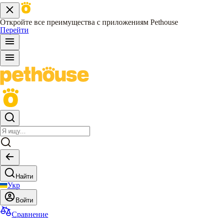
Откройте все преимущества с приложениям Pethouse
Перейти
Найти
Укр
Войти
Сравнение