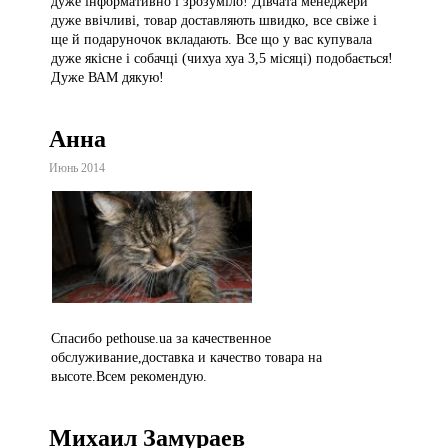
дуже інформативно і зрозуміло! Дівчата менеджери
дуже ввічливі, товар доставляють швидко, все свіже і
ще й подаруночок вкладають. Все що у вас купувала
дуже якісне і собачці (чихуа хуа 3,5 місяці) подобається!
Дуже ВАМ дякую!
Анна
Июнь 2014
Спасибо pethouse.ua за качественное
обслуживание,доставка и качество товара на
высоте.Всем рекомендую.
Михаил Замураев