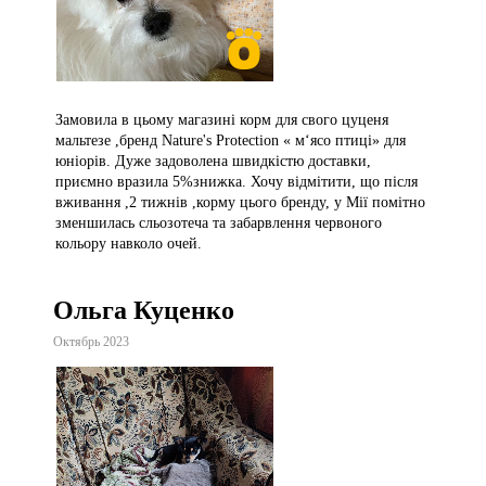
Замовила в цьому магазині корм для свого цуценя
мальтезе ,бренд Nature's Protection « м‘ясо птиці» для
юніорів. Дуже задоволена швидкістю доставки,
приємно вразила 5%знижка. Хочу відмітити, що після
вживання ,2 тижнів ,корму цього бренду, у Мії помітно
зменшилась сльозотеча та забарвлення червоного
кольору навколо очей.
Ольга Куценко
Октябрь 2023