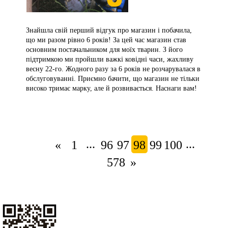
Знайшла свій перший відгук про магазин і побачила,
що ми разом рівно 6 років! За цей час магазин став
основним постачальником для моїх тварин. З його
підтримкою ми пройшли важкі ковідні часи, жахливу
весну 22-го. Жодного разу за 6 років не розчарувалася в
обслуговуванні. Приємно бачити, що магазин не тільки
високо тримає марку, але й розвивається. Наснаги вам!
...
...
«
1
96
97
98
99
100
578
»