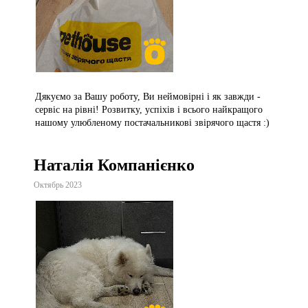
Дякуємо за Вашу роботу, Ви неймовірні і як завжди -
сервіс на рівні! Розвитку, успіхів і всього найкращого
нашому улюбленому постачальникові звірячого щастя :)
Наталія Компанієнко
Октябрь 2023