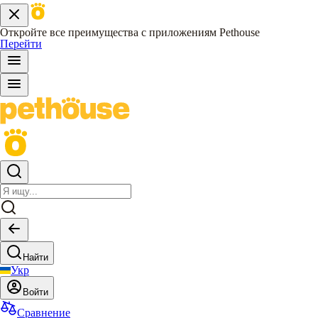
Откройте все преимущества с приложениям Pethouse
Перейти
Найти
Укр
Войти
Сравнение