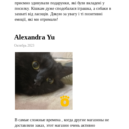
приємно здивували подарунки, які були вкладені у
посилку. Кішкам дуже сподобалася іграшка, а собаки в
захваті від ласощів. Дякую за увагу і ті позитивні
емоції, які ми отримали!
Alexandra Yu
Октябрь 2023
В самые сложные времена , когда другие магазины не
доставляли заказ, этот магазин очень активно