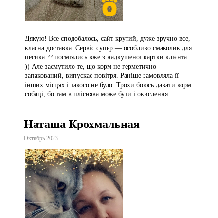
Дякую! Все сподобалось, сайт крутий, дуже зручно все,
класна доставка. Сервіс супер — особливо смаколик для
песика ?? посміялись вже з надкушеноі картки клієнта
)) Але засмутило те, що корм не герметично
запакований, випускає повітря. Раніше замовляла її
інших місцях і такого не було. Трохи боюсь давати корм
собаці, бо там в пліснява може бути і окислення.
Наташа Крохмальная
Октябрь 2023