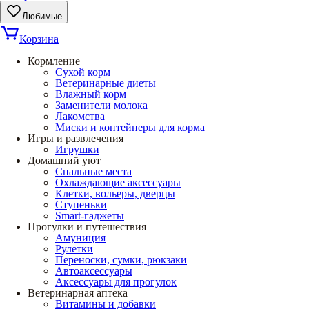
Любимые
Корзина
Кормление
Сухой корм
Ветеринарные диеты
Влажный корм
Заменители молока
Лакомства
Миски и контейнеры для корма
Игры и развлечения
Игрушки
Домашний уют
Спальные места
Охлаждающие аксессуары
Клетки, вольеры, дверцы
Ступеньки
Smart-гаджеты
Прогулки и путешествия
Амуниция
Рулетки
Переноски, сумки, рюкзаки
Автоаксессуары
Аксессуары для прогулок
Ветеринарная аптека
Витамины и добавки