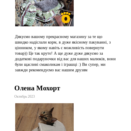
Дякуємо вашому прекрасному магазину за те що
швидко надіслали корм, в дуже якісному пакуванні, з
цінником, у якому навіть є можливість повернути
товар)) Це так круто! А ще дуже дуже дякуємо за
додаткові подаруночки від вас для наших малюків, вони
були щасливі смаколикам і іграшці :) Ви супер, ми
завжди рекомендуємо вас нашим друзям
Олена Мохорт
Октябрь 2023