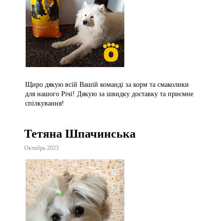
Щиро дякую всій Вашій команді за корм та смаколики
для нашого Річі! Дякую за швидку доставку та приємне
спілкування!
Тетяна Шпачинська
Октябрь 2023