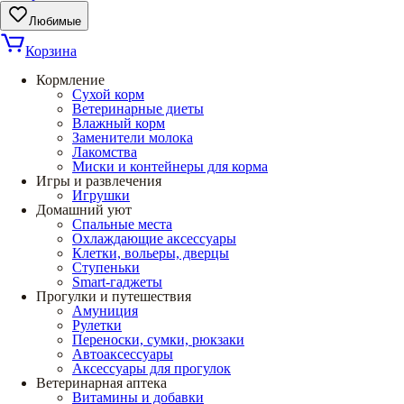
Любимые
Корзина
Кормление
Сухой корм
Ветеринарные диеты
Влажный корм
Заменители молока
Лакомства
Миски и контейнеры для корма
Игры и развлечения
Игрушки
Домашний уют
Спальные места
Охлаждающие аксессуары
Клетки, вольеры, дверцы
Ступеньки
Smart-гаджеты
Прогулки и путешествия
Амуниция
Рулетки
Переноски, сумки, рюкзаки
Автоаксессуары
Аксессуары для прогулок
Ветеринарная аптека
Витамины и добавки