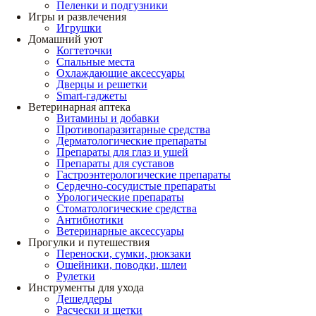
Пеленки и подгузники
Игры и развлечения
Игрушки
Домашний уют
Когтеточки
Спальные места
Охлаждающие аксессуары
Дверцы и решетки
Smart-гаджеты
Ветеринарная аптека
Витамины и добавки
Противопаразитарные средства
Дерматологические препараты
Препараты для глаз и ушей
Препараты для суставов
Гастроэнтерологические препараты
Сердечно-сосудистые препараты
Урологические препараты
Стоматологические средства
Антибиотики
Ветеринарные аксессуары
Прогулки и путешествия
Переноски, сумки, рюкзаки
Ошейники, поводки, шлеи
Рулетки
Инструменты для ухода
Дешеддеры
Расчески и щетки