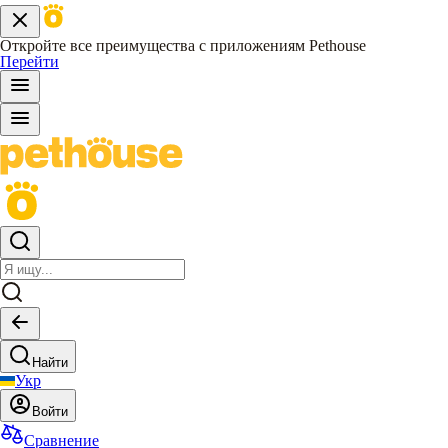
Откройте все преимущества с приложениям Pethouse
Перейти
Найти
Укр
Войти
Сравнение