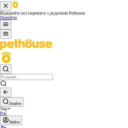
Відкрийте всі переваги з додатком Pethouse
Перейти
Знайти
Укр
Рос
Увійти