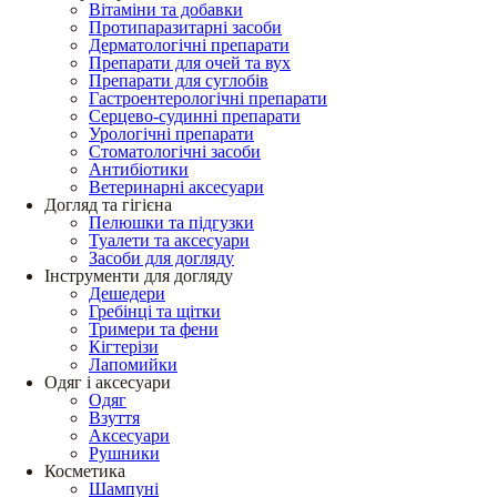
Вітаміни та добавки
Протипаразитарні засоби
Дерматологічні препарати
Препарати для очей та вух
Препарати для суглобів
Гастроентерологічні препарати
Серцево-судинні препарати
Урологічні препарати
Стоматологічні засоби
Антибіотики
Ветеринарні аксесуари
Догляд та гігієна
Пелюшки та підгузки
Туалети та аксесуари
Засоби для догляду
Інструменти для догляду
Дешедери
Гребінці та щітки
Тримери та фени
Кігтерізи
Лапомийки
Одяг і аксесуари
Одяг
Взуття
Аксесуари
Рушники
Косметика
Шампуні