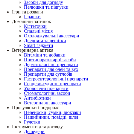
Засоби для догляду
Пелюшки та підгузки
Ігри та розваги
Іграшки
Домашній затишок
Кігтеточки
Спальні місця
Охолоджувальні аксесуари
Дверцята та решітки
Smart-гаджети
Ветеринарна аптека
Вітаміни та добавки
Протипаразитарні засоби
Дерматологічні препарати
Препарати для очей та вух
Препарати для суглобів
Гастроентерологічні препарати
Серцево-судинні препарати
Урологічні препарати
Стоматологічні засоби
Антибіотики
Ветеринарні аксесуари
Прогулянки і подорожі
Переноски, сумки, рюкзаки
Нашийники, повідці, шлеї
Рулетки
Інструменти для догляду
Дешедери