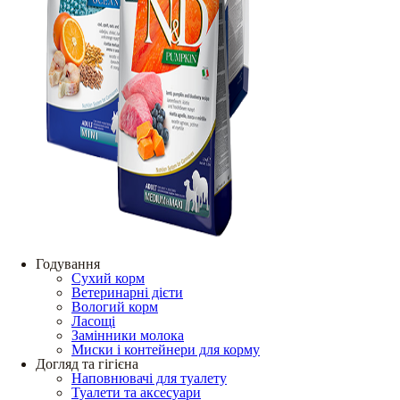
Годування
Сухий корм
Ветеринарні дієти
Вологий корм
Ласощі
Замінники молока
Миски і контейнери для корму
Догляд та гігієна
Наповнювачі для туалету
Туалети та аксесуари