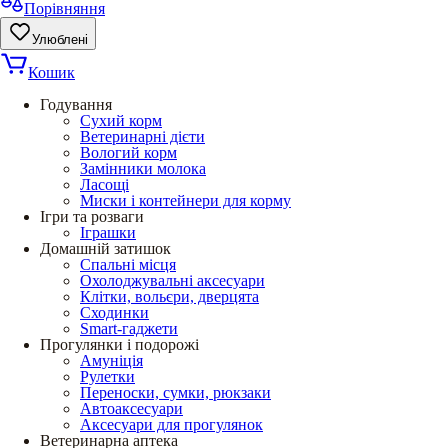
Порівняння
Улюблені
Кошик
Годування
Сухий корм
Ветеринарні дієти
Вологий корм
Замінники молока
Ласощі
Миски і контейнери для корму
Ігри та розваги
Іграшки
Домашній затишок
Спальні місця
Охолоджувальні аксесуари
Клітки, вольєри, дверцята
Сходинки
Smart-гаджети
Прогулянки і подорожі
Амуніція
Рулетки
Переноски, сумки, рюкзаки
Автоаксесуари
Аксесуари для прогулянок
Ветеринарна аптека