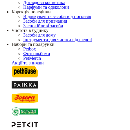
Доглядова косметика
Парфуми та одеколони
Корекція поведінки
Відлякувачі та засоби від погризів
Засоби для привчання
Заспокійливі засоби
Чистота в будинку
Засоби для дому
Інструменти для чистки від шерсті
Набори та подарунки
Petbox
Фотоальбоми
PetMerch
Акції та знижки