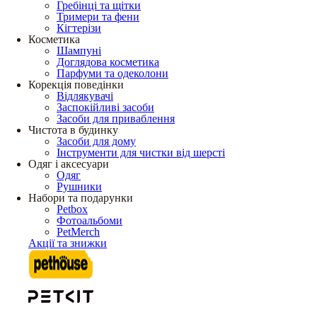
Гребінці та щітки
Тримери та фени
Кігтерізи
Косметика
Шампуні
Доглядова косметика
Парфуми та одеколони
Корекція поведінки
Відлякувачі
Заспокійливі засоби
Засоби для приваблення
Чистота в будинку
Засоби для дому
Інструменти для чистки від шерсті
Одяг і аксесуари
Одяг
Рушники
Набори та подарунки
Petbox
Фотоальбоми
PetMerch
Акції та знижки