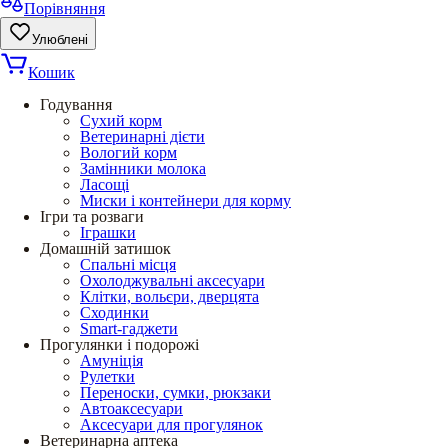
Порівняння
Улюблені
Кошик
Годування
Сухий корм
Ветеринарні дієти
Вологий корм
Замінники молока
Ласощі
Миски і контейнери для корму
Ігри та розваги
Іграшки
Домашній затишок
Спальні місця
Охолоджувальні аксесуари
Клітки, вольєри, дверцята
Сходинки
Smart-гаджети
Прогулянки і подорожі
Амуніція
Рулетки
Переноски, сумки, рюкзаки
Автоаксесуари
Аксесуари для прогулянок
Ветеринарна аптека