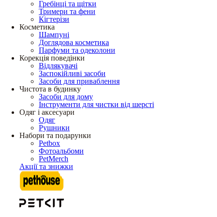
Гребінці та щітки
Тримери та фени
Кігтерізи
Косметика
Шампуні
Доглядова косметика
Парфуми та одеколони
Корекція поведінки
Відлякувачі
Заспокійливі засоби
Засоби для приваблення
Чистота в будинку
Засоби для дому
Інструменти для чистки від шерсті
Одяг і аксесуари
Одяг
Рушники
Набори та подарунки
Petbox
Фотоальбоми
PetMerch
Акції та знижки