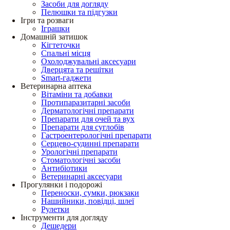
Засоби для догляду
Пелюшки та підгузки
Ігри та розваги
Іграшки
Домашній затишок
Кігтеточки
Спальні місця
Охолоджувальні аксесуари
Дверцята та решітки
Smart-гаджети
Ветеринарна аптека
Вітаміни та добавки
Протипаразитарні засоби
Дерматологічні препарати
Препарати для очей та вух
Препарати для суглобів
Гастроентерологічні препарати
Серцево-судинні препарати
Урологічні препарати
Стоматологічні засоби
Антибіотики
Ветеринарні аксесуари
Прогулянки і подорожі
Переноски, сумки, рюкзаки
Нашийники, повідці, шлеї
Рулетки
Інструменти для догляду
Дешедери