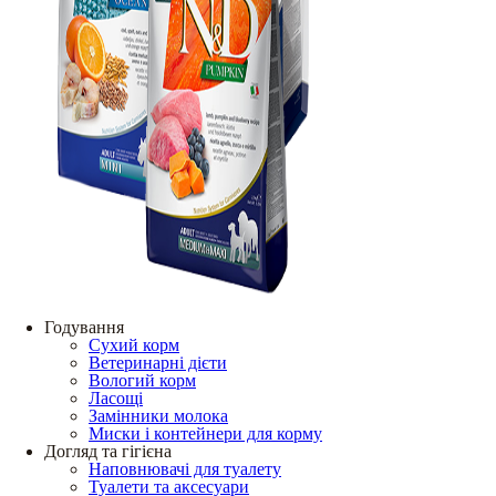
Годування
Сухий корм
Ветеринарні дієти
Вологий корм
Ласощі
Замінники молока
Миски і контейнери для корму
Догляд та гігієна
Наповнювачі для туалету
Туалети та аксесуари