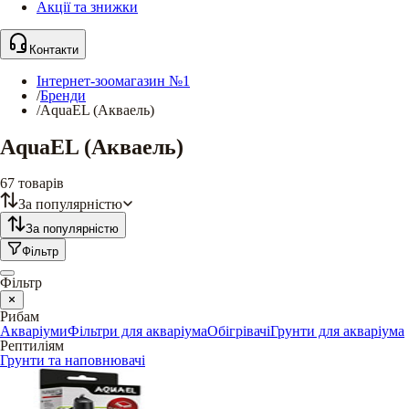
Акції та знижки
Контакти
Інтернет-зоомагазин №1
/
Бренди
/
AquaEL (Акваель)
AquaEL (Акваель)
67
товарів
За популярністю
За популярністю
Фільтр
Фільтр
Рибам
Акваріуми
Фільтри для акваріума
Обігрівачі
Грунти для акваріума
Рептиліям
Грунти та наповнювачі