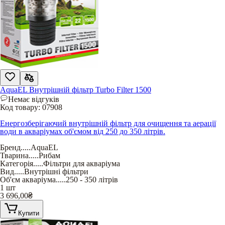
AquaEL Внутрішній фільтр Turbo Filter 1500
Немає відгуків
Код товару:
07908
Енергозберігаючий внутрішній фільтр для очищення та аерації
води в акваріумах об'ємом від 250 до 350 літрів.
Бренд
.....
AquaEL
Тварина
.....
Рибам
Категорія
.....
Фільтри для акваріума
Вид
.....
Внутрішні фільтри
Об'єм акваріума
.....
250 - 350 літрів
1 шт
3 696,00
₴
Купити