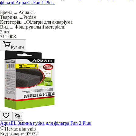
фільтрі AquaEL Fan 1 Plus.
Бренд
.....
AquaEL
Тварина
.....
Рибам
Категорія
.....
Фільтри для акваріума
Вид
.....
Фільтрувальні матеріали
2 шт
311,00
₴
Купити
AquaEL Змінна губка для фільтра Fan 2 Plus
Немає відгуків
Код товару:
07972