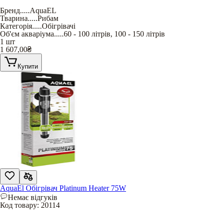
Бренд
.....
AquaEL
Тварина
.....
Рибам
Категорія
.....
Обігрівачі
Об'єм акваріума
.....
60 - 100 літрів
,
100 - 150 літрів
1 шт
1 607,00
₴
Купити
AquaEl Обігрівач Platinum Heater 75W
Немає відгуків
Код товару:
20114