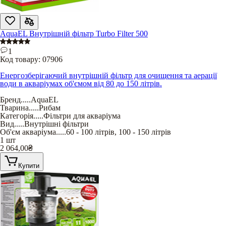
AquaEL Внутрішній фільтр Turbo Filter 500
1
Код товару:
07906
Енергозберігаючий внутрішній фільтр для очищення та аерації
води в акваріумах об'ємом від 80 до 150 літрів.
Бренд
.....
AquaEL
Тварина
.....
Рибам
Категорія
.....
Фільтри для акваріума
Вид
.....
Внутрішні фільтри
Об'єм акваріума
.....
60 - 100 літрів
,
100 - 150 літрів
1 шт
2 064,00
₴
Купити