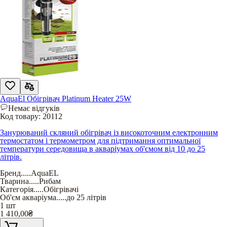
AquaEl Обігрівач Platinum Heater 25W
Немає відгуків
Код товару:
20112
Занурюваний скляний обігрівач із високоточним електронним
термостатом і термометром для підтримання оптимальної
температури середовища в акваріумах об'ємом від 10 до 25
літрів.
Бренд
.....
AquaEL
Тварина
.....
Рибам
Категорія
.....
Обігрівачі
Об'єм акваріума
.....
до 25 літрів
1 шт
1 410,00
₴