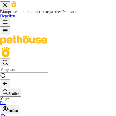
Відкрийте всі переваги з додатком Pethouse
Перейти
Знайти
Укр
Рос
Увійти