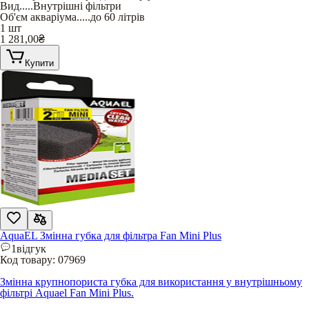
Вид
.....
Внутрішні фільтри
Об'єм акваріума
.....
до 60 літрів
1 шт
1 281,00
₴
Купити
AquaEL Змінна губка для фільтра Fan Mini Plus
1
відгук
Код товару:
07969
Змінна крупнопориста губка для використання у внутрішньому
фільтрі Aquael Fan Mini Plus.