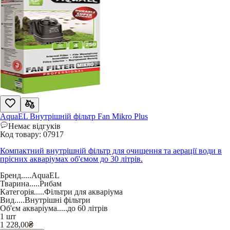
AquaEL Внутрішній фільтр Fan Mikro Plus
Немає відгуків
Код товару:
07917
Компактний внутрішній фільтр для очищення та аерації води в
прісних акваріумах об'ємом до 30 літрів.
Бренд
.....
AquaEL
Тварина
.....
Рибам
Категорія
.....
Фільтри для акваріума
Вид
.....
Внутрішні фільтри
Об'єм акваріума
.....
до 60 літрів
1 шт
1 228,00
₴