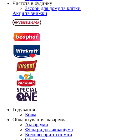
Чистота в будинку
Засоби для дому та клітки
Акції та знижки
Годування
Корм
Облаштування акваріума
Акваріуми
Фільтри для акваріума
Компресори та помпи
Обігрівачі