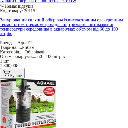
AquaEl Обігрівач Platinum Heater 100W
Немає відгуків
Код товару:
20115
Занурюваний скляний обігрівач із високоточним електронним
термостатом і термометром для підтримання оптимальної
температури середовища в акваріумах об'ємом від 60 до 100
літрів.
Бренд
.....
AquaEL
Тварина
.....
Рибам
Категорія
.....
Обігрівачі
Об'єм акваріума
.....
60 - 100 літрів
1 шт
1 800,00
₴
Купити