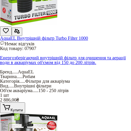
AquaEL Внутрішній фільтр Turbo Filter 1000
Немає відгуків
Код товару:
07907
Енергозберігаючий внутрішній фільтр для очищення та аерації
води в акваріумах об'ємом від 150 до 200 літрів.
Бренд
.....
AquaEL
Тварина
.....
Рибам
Категорія
.....
Фільтри для акваріума
Вид
.....
Внутрішні фільтри
Об'єм акваріума
.....
150 - 250 літрів
1 шт
2 886,00
₴
Купити