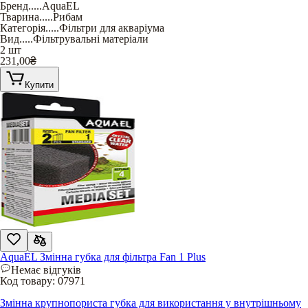
Бренд
.....
AquaEL
Тварина
.....
Рибам
Категорія
.....
Фільтри для акваріума
Вид
.....
Фільтрувальні матеріали
2 шт
231,00
₴
Купити
AquaEL Змінна губка для фільтра Fan 1 Plus
Немає відгуків
Код товару:
07971
Змінна крупнопориста губка для використання у внутрішньому