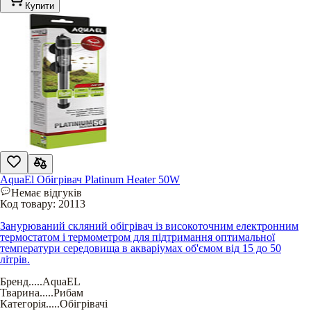
Купити
AquaEl Обігрівач Platinum Heater 50W
Немає відгуків
Код товару:
20113
Занурюваний скляний обігрівач із високоточним електронним
термостатом і термометром для підтримання оптимальної
температури середовища в акваріумах об'ємом від 15 до 50
літрів.
Бренд
.....
AquaEL
Тварина
.....
Рибам
Категорія
.....
Обігрівачі