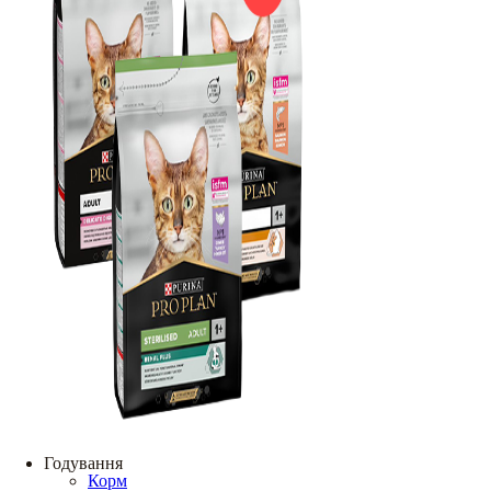
Годування
Корм