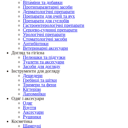
Вітаміни та добавки
Протипаразитарні засоби
Дерматологічні препарати
Препарати для очей та вух
Препарати для суглобів
Гастроентерологічні препарати
Серцево-судинні препарати
Урологічні препарати
Стоматологічні засоби
Антибіотики
Ветеринарні аксесуари
Догляд та гігієна
Пелюшки та підгузки
Туалети та аксесуари
Засоби для догляду
Інструменти для догляду
Дешедери
Гребінці та щітки
Тримери та фени
Кігтерізи
Лапомийки
Одяг і аксесуари
Одяг
Взуття
Аксесуари
Рушники
Косметика
Шампуні