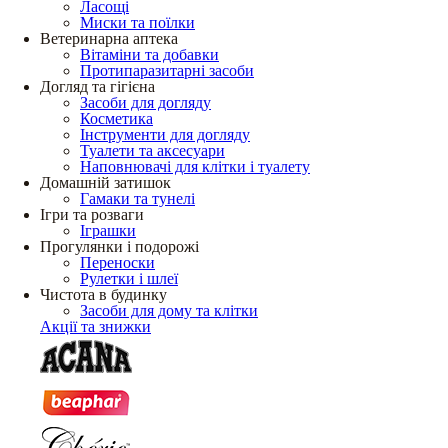
Ласощі
Миски та поїлки
Ветеринарна аптека
Вітаміни та добавки
Протипаразитарні засоби
Догляд та гігієна
Засоби для догляду
Косметика
Інструменти для догляду
Туалети та аксесуари
Наповнювачі для клітки і туалету
Домашній затишок
Гамаки та тунелі
Ігри та розваги
Іграшки
Прогулянки і подорожі
Переноски
Рулетки і шлеї
Чистота в будинку
Засоби для дому та клітки
Акції та знижки