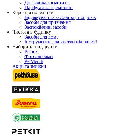
Доглядова косметика
Парфуми та одеколони
Корекція поведінки
Відлякувачі та засоби від погризів
Засоби для привчання
Заспокійливі засоби
Чистота в будинку
Засоби для дому
Інструменти для чистки від шерсті
Набори та подарунки
Petbox
Фотоальбоми
PetMerch
Акції та знижки