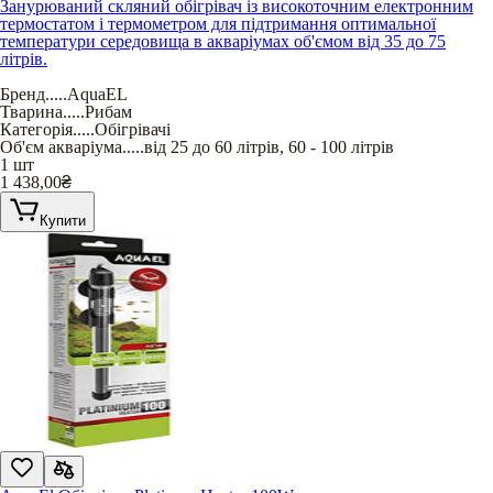
Занурюваний скляний обігрівач із високоточним електронним
термостатом і термометром для підтримання оптимальної
температури середовища в акваріумах об'ємом від 35 до 75
літрів.
Бренд
.....
AquaEL
Тварина
.....
Рибам
Категорія
.....
Обігрівачі
Об'єм акваріума
.....
від 25 до 60 літрів
,
60 - 100 літрів
1 шт
1 438,00
₴
Купити