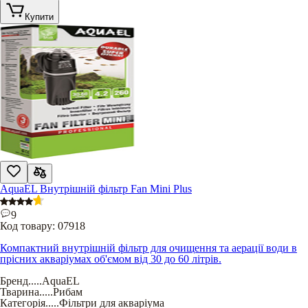
Купити
AquaEL Внутрішній фільтр Fan Mini Plus
9
Код товару:
07918
Компактний внутрішній фільтр для очищення та аерації води в
прісних акваріумах об'ємом від 30 до 60 літрів.
Бренд
.....
AquaEL
Тварина
.....
Рибам
Категорія
.....
Фільтри для акваріума