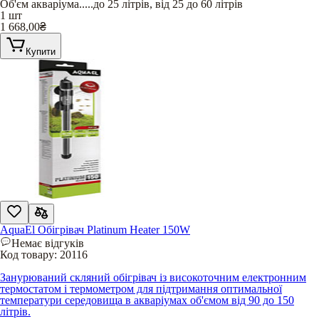
Об'єм акваріума
.....
до 25 літрів
,
від 25 до 60 літрів
1 шт
1 668,00
₴
Купити
AquaEl Обігрівач Platinum Heater 150W
Немає відгуків
Код товару:
20116
Занурюваний скляний обігрівач із високоточним електронним
термостатом і термометром для підтримання оптимальної
температури середовища в акваріумах об'ємом від 90 до 150
літрів.