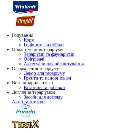
Годування
Корм
Годівниці та поїлки
Облаштування тераріуму
Тераріуми та фаунаріуми
Обігрівачі
Аксесуари для облаштування
Оформлення тераріуму
Декор для тераріуму
Грунти та наповнювачі
Ветеринарна аптека
Вітаміни та добавки
Догляд за тераріумом
Засоби для догляду
Акції та знижки