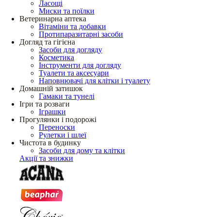
Ласощі
Миски та поїлки
Ветеринарна аптека
Вітаміни та добавки
Протипаразитарні засоби
Догляд та гігієна
Засоби для догляду
Косметика
Інструменти для догляду
Туалети та аксесуари
Наповнювачі для клітки і туалету
Домашній затишок
Гамаки та тунелі
Ігри та розваги
Іграшки
Прогулянки і подорожі
Переноски
Рулетки і шлеї
Чистота в будинку
Засоби для дому та клітки
Акції та знижки