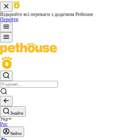
Відкрийте всі переваги з додатком Pethouse
Перейти
Знайти
Укр
Рос
Увійти