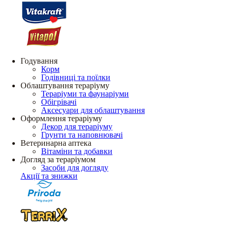
Годування
Корм
Годівниці та поїлки
Облаштування тераріуму
Тераріуми та фаунаріуми
Обігрівачі
Аксесуари для облаштування
Оформлення тераріуму
Декор для тераріуму
Грунти та наповнювачі
Ветеринарна аптека
Вітаміни та добавки
Догляд за тераріумом
Засоби для догляду
Акції та знижки