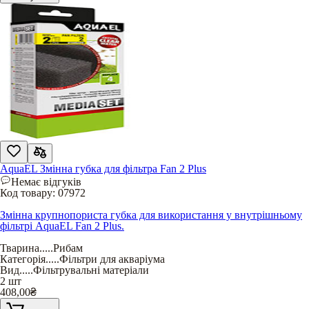
AquaEL Змінна губка для фільтра Fan 2 Plus
Немає відгуків
Код товару:
07972
Змінна крупнопориста губка для використання у внутрішньому
фільтрі AquaEL Fan 2 Plus.
Тварина
.....
Рибам
Категорія
.....
Фільтри для акваріума
Вид
.....
Фільтрувальні матеріали
2 шт
408,00
₴