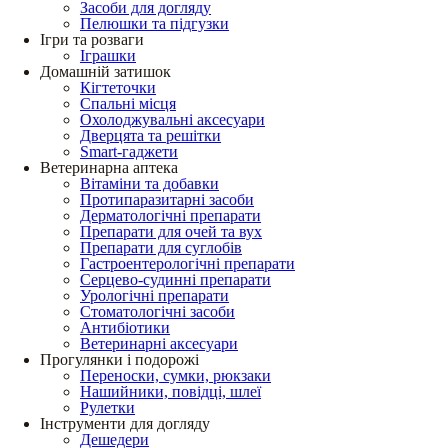
Засоби для догляду
Пелюшки та підгузки
Ігри та розваги
Іграшки
Домашній затишок
Кігтеточки
Спальні місця
Охолоджувальні аксесуари
Дверцята та решітки
Smart-гаджети
Ветеринарна аптека
Вітаміни та добавки
Протипаразитарні засоби
Дерматологічні препарати
Препарати для очей та вух
Препарати для суглобів
Гастроентерологічні препарати
Серцево-судинні препарати
Урологічні препарати
Стоматологічні засоби
Антибіотики
Ветеринарні аксесуари
Прогулянки і подорожі
Переноски, сумки, рюкзаки
Нашийники, повідці, шлеї
Рулетки
Інструменти для догляду
Дешедери