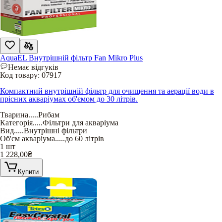
AquaEL Внутрішній фільтр Fan Mikro Plus
Немає відгуків
Код товару:
07917
Компактний внутрішній фільтр для очищення та аерації води в
прісних акваріумах об'ємом до 30 літрів.
Тварина
.....
Рибам
Категорія
.....
Фільтри для акваріума
Вид
.....
Внутрішні фільтри
Об'єм акваріума
.....
до 60 літрів
1 шт
1 228,00
₴
Купити