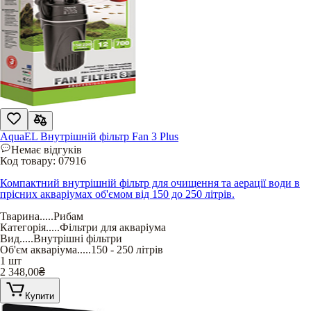
AquaEL Внутрішній фільтр Fan 3 Plus
Немає відгуків
Код товару:
07916
Компактний внутрішній фільтр для очищення та аерації води в
прісних акваріумах об'ємом від 150 до 250 літрів.
Тварина
.....
Рибам
Категорія
.....
Фільтри для акваріума
Вид
.....
Внутрішні фільтри
Об'єм акваріума
.....
150 - 250 літрів
1 шт
2 348,00
₴
Купити