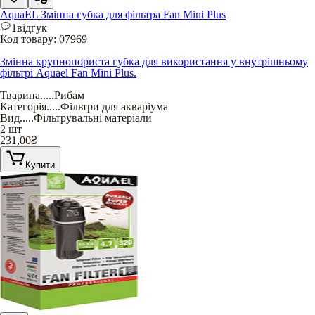
AquaEL Змінна губка для фільтра Fan Mini Plus
1
відгук
Код товару:
07969
Змінна крупнопориста губка для використання у внутрішньому
фільтрі Aquael Fan Mini Plus.
Тварина
.....
Рибам
Категорія
.....
Фільтри для акваріума
Вид
.....
Фільтрувальні матеріали
2 шт
231,00
₴
Купити