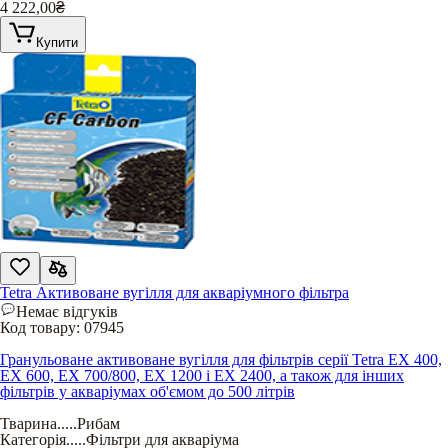
4 222,00
₴
Купити
Tetra Активоване вугілля для акваріумного фільтра
Немає відгуків
Код товару:
07945
Гранульоване активоване вугілля для фільтрів серії Tetra EX 400,
EX 600, EX 700/800, EX 1200 і EX 2400, а також для інших
фільтрів у акваріумах об'ємом до 500 літрів
Тварина
.....
Рибам
Категорія
.....
Фільтри для акваріума