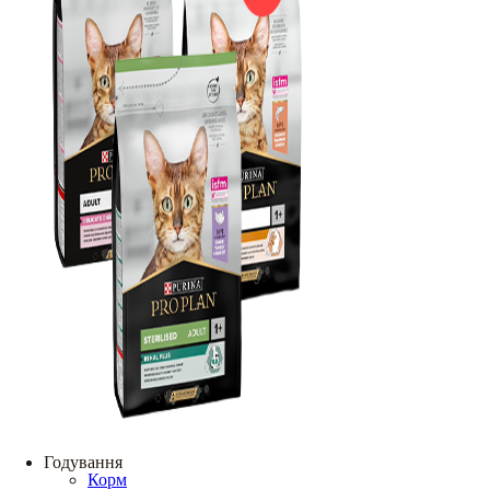
Годування
Корм