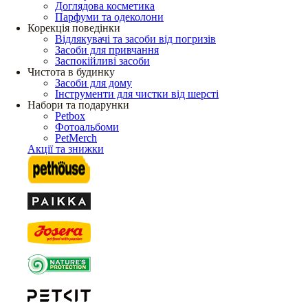
Доглядова косметика
Парфуми та одеколони
Корекція поведінки
Відлякувачі та засоби від погризів
Засоби для привчання
Заспокійливі засоби
Чистота в будинку
Засоби для дому
Інструменти для чистки від шерсті
Набори та подарунки
Petbox
Фотоальбоми
PetMerch
Акції та знижки