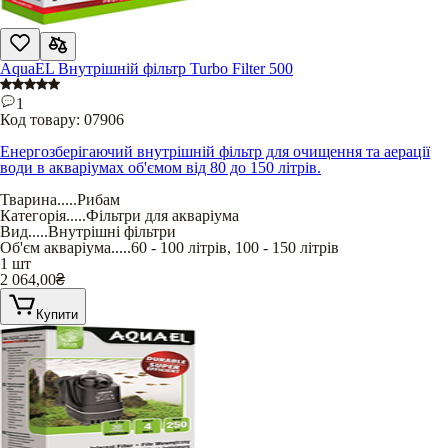
AquaEL Внутрішній фільтр Turbo Filter 500
1
Код товару:
07906
Енергозберігаючий внутрішній фільтр для очищення та аерації
води в акваріумах об'ємом від 80 до 150 літрів.
Тварина
.....
Рибам
Категорія
.....
Фільтри для акваріума
Вид
.....
Внутрішні фільтри
Об'єм акваріума
.....
60 - 100 літрів
,
100 - 150 літрів
1 шт
2 064,00
₴
Купити