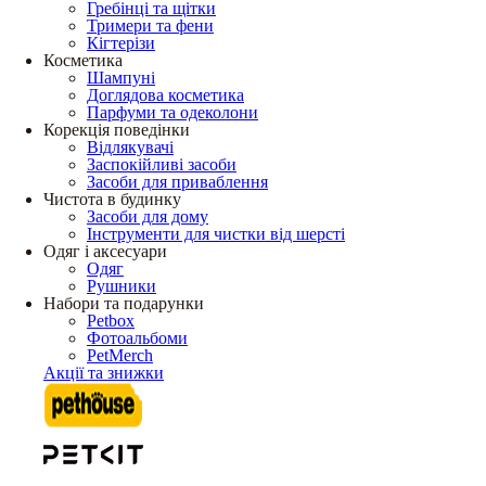
Гребінці та щітки
Тримери та фени
Кігтерізи
Косметика
Шампуні
Доглядова косметика
Парфуми та одеколони
Корекція поведінки
Відлякувачі
Заспокійливі засоби
Засоби для приваблення
Чистота в будинку
Засоби для дому
Інструменти для чистки від шерсті
Одяг і аксесуари
Одяг
Рушники
Набори та подарунки
Petbox
Фотоальбоми
PetMerch
Акції та знижки