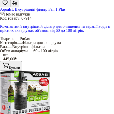
AquaEL Внутрішній фільтр Fan 1 Plus
Немає відгуків
Код товару:
07914
Компактний внутрішній фільтр для очищення та аерації води в
прісних акваріумах об'ємом від 60 до 100 літрів.
Тварина
.....
Рибам
Категорія
.....
Фільтри для акваріума
Вид
.....
Внутрішні фільтри
Об'єм акваріума
.....
60 - 100 літрів
1 шт
1 445,00
₴
Купити