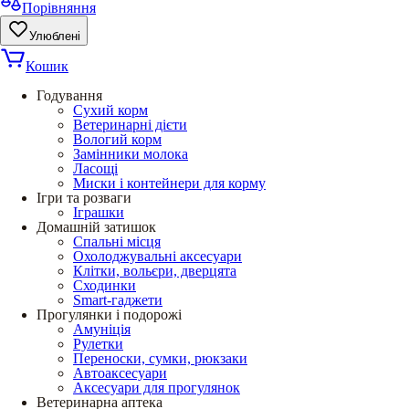
Порівняння
Улюблені
Кошик
Годування
Сухий корм
Ветеринарні дієти
Вологий корм
Замінники молока
Ласощі
Миски і контейнери для корму
Ігри та розваги
Іграшки
Домашній затишок
Спальні місця
Охолоджувальні аксесуари
Клітки, вольєри, дверцята
Сходинки
Smart-гаджети
Прогулянки і подорожі
Амуніція
Рулетки
Переноски, сумки, рюкзаки
Автоаксесуари
Аксесуари для прогулянок
Ветеринарна аптека