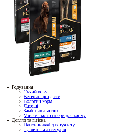
Годування
Сухий корм
Ветеринарні дієти
Вологий корм
Ласощі
Замінники молока
Миски і контейнери для корму
Догляд та гігієна
Наповнювачі для туалету
Туалети та аксесуари