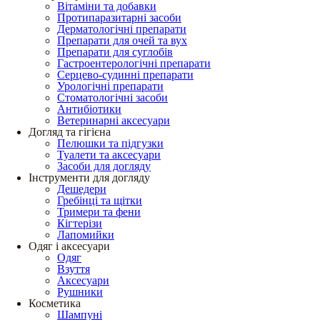
Вітаміни та добавки
Протипаразитарні засоби
Дерматологічні препарати
Препарати для очей та вух
Препарати для суглобів
Гастроентерологічні препарати
Серцево-судинні препарати
Урологічні препарати
Стоматологічні засоби
Антибіотики
Ветеринарні аксесуари
Догляд та гігієна
Пелюшки та підгузки
Туалети та аксесуари
Засоби для догляду
Інструменти для догляду
Дешедери
Гребінці та щітки
Тримери та фени
Кігтерізи
Лапомийки
Одяг і аксесуари
Одяг
Взуття
Аксесуари
Рушники
Косметика
Шампуні