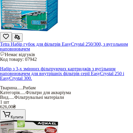
Tetra Набір губок для фільтрів EasyCrystal 250/300, з вугольним
наповнювачем
Немає відгуків
Код товару:
07942
Набір з 3-х змінних фільтруючих картриджів з вугільним
наповнювачем для внутрішніх фільтрів серії EasyCrystal 250 і
EasyCrystal 300.
Тварина
.....
Рибам
Категорія
.....
Фільтри для акваріума
Вид
.....
Фільтрувальні матеріали
1 шт
626,00
₴
Купити