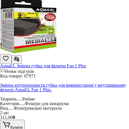
AquaEL Змінна губка для фільтра Fan 1 Plus
Немає відгуків
Код товару:
07971
Змінна крупнопориста губка для використання у внутрішньому
фільтрі AquaEL Fan 1 Plus.
Тварина
.....
Рибам
Категорія
.....
Фільтри для акваріума
Вид
.....
Фільтрувальні матеріали
2 шт
311,00
₴
Купити