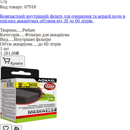
9
Код товару:
07918
Компактний внутрішній фільтр для очищення та аерації води в
прісних акваріумах об'ємом від 30 до 60 літрів.
Тварина
.....
Рибам
Категорія
.....
Фільтри для акваріума
Вид
.....
Внутрішні фільтри
Об'єм акваріума
.....
до 60 літрів
1 шт
1 281,00
₴
Купити