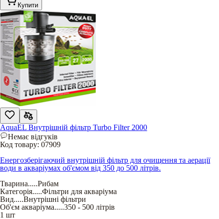
Купити
AquaEL Внутрішній фільтр Turbo Filter 2000
Немає відгуків
Код товару:
07909
Енергозберігаючий внутрішній фільтр для очищення та аерації
води в акваріумах об'ємом від 350 до 500 літрів.
Тварина
.....
Рибам
Категорія
.....
Фільтри для акваріума
Вид
.....
Внутрішні фільтри
Об'єм акваріума
.....
350 - 500 літрів
1 шт