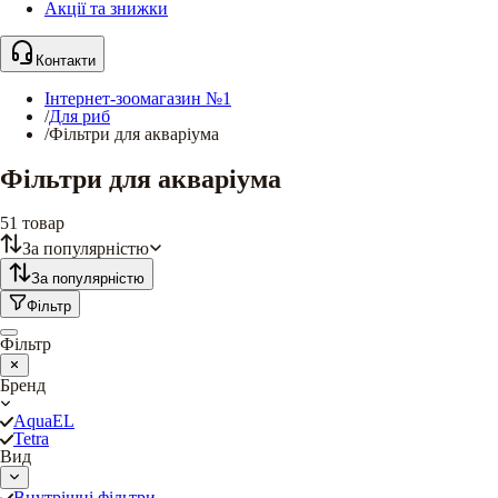
Акції та знижки
Контакти
Інтернет-зоомагазин №1
/
Для риб
/
Фільтри для акваріума
Фільтри для акваріума
51
товар
За популярністю
За популярністю
Фільтр
Фільтр
Бренд
AquaEL
Tetra
Вид
Внутрішні фільтри