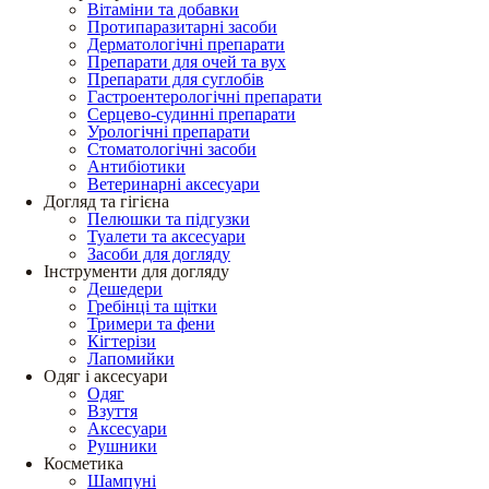
Вітаміни та добавки
Протипаразитарні засоби
Дерматологічні препарати
Препарати для очей та вух
Препарати для суглобів
Гастроентерологічні препарати
Серцево-судинні препарати
Урологічні препарати
Стоматологічні засоби
Антибіотики
Ветеринарні аксесуари
Догляд та гігієна
Пелюшки та підгузки
Туалети та аксесуари
Засоби для догляду
Інструменти для догляду
Дешедери
Гребінці та щітки
Тримери та фени
Кігтерізи
Лапомийки
Одяг і аксесуари
Одяг
Взуття
Аксесуари
Рушники
Косметика
Шампуні