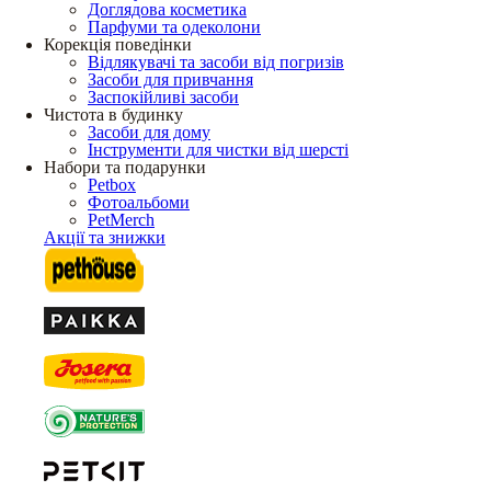
Доглядова косметика
Парфуми та одеколони
Корекція поведінки
Відлякувачі та засоби від погризів
Засоби для привчання
Заспокійливі засоби
Чистота в будинку
Засоби для дому
Інструменти для чистки від шерсті
Набори та подарунки
Petbox
Фотоальбоми
PetMerch
Акції та знижки