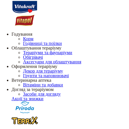
Годування
Корм
Годівниці та поїлки
Облаштування тераріуму
Тераріуми та фаунаріуми
Обігрівачі
Аксесуари для облаштування
Оформлення тераріуму
Декор для тераріуму
Грунти та наповнювачі
Ветеринарна аптека
Вітаміни та добавки
Догляд за тераріумом
Засоби для догляду
Акції та знижки