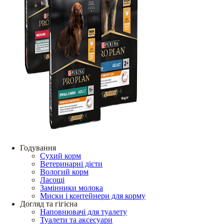
Годування
Сухий корм
Ветеринарні дієти
Вологий корм
Ласощі
Замінники молока
Миски і контейнери для корму
Догляд та гігієна
Наповнювачі для туалету
Туалети та аксесуари