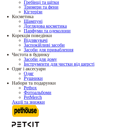
Гребінці та щітки
Тримери та фени
Кігтерізи
Косметика
Шампуні
Доглядова косметика
Парфуми та одеколони
Корекція поведінки
Відлякувачі
Заспокійливі засоби
Засоби для приваблення
Чистота в будинку
Засоби для дому
Інструменти для чистки від шерсті
Одяг і аксесуари
Одяг
Рушники
Набори та подарунки
Petbox
Фотоальбоми
PetMerch
Акції та знижки