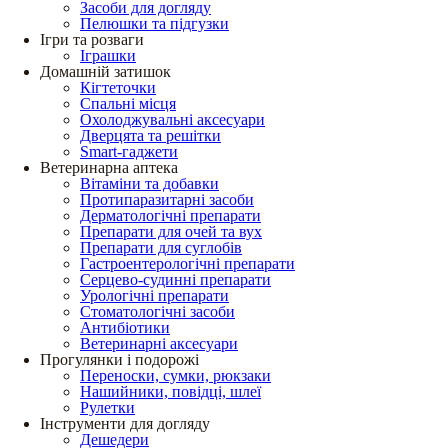
Засоби для догляду
Пелюшки та підгузки
Ігри та розваги
Іграшки
Домашній затишок
Кігтеточки
Спальні місця
Охолоджувальні аксесуари
Дверцята та решітки
Smart-гаджети
Ветеринарна аптека
Вітаміни та добавки
Протипаразитарні засоби
Дерматологічні препарати
Препарати для очей та вух
Препарати для суглобів
Гастроентерологічні препарати
Серцево-судинні препарати
Урологічні препарати
Стоматологічні засоби
Антибіотики
Ветеринарні аксесуари
Прогулянки і подорожі
Переноски, сумки, рюкзаки
Нашийники, повідці, шлеї
Рулетки
Інструменти для догляду
Дешедери