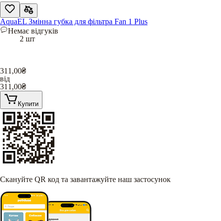
AquaEL Змінна губка для фільтра Fan 1 Plus
Немає відгуків
2 шт
311,00
₴
від
311,00
₴
Купити
Скануйте QR код та завантажуйте наш застосунок