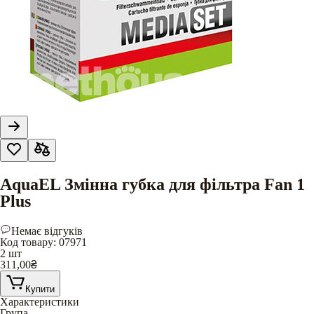
AquaEL Змінна губка для фільтра Fan 1
Plus
Немає відгуків
Код товару
:
07971
2 шт
311,00
₴
Купити
Характеристики
Група