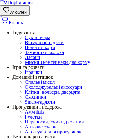
Порівняння
Улюблені
Кошик
Годування
Сухий корм
Ветеринарні дієти
Вологий корм
Замінники молока
Ласощі
Миски і контейнери для корму
Ігри та розваги
Іграшки
Домашній затишок
Спальні місця
Охолоджувальні аксесуари
Клітки, вольєри, дверцята
Сходинки
Smart-гаджети
Прогулянки і подорожі
Амуніція
Рулетки
Переноски, сумки, рюкзаки
Автоаксесуари
Аксесуари для прогулянок
Ветеринарна аптека