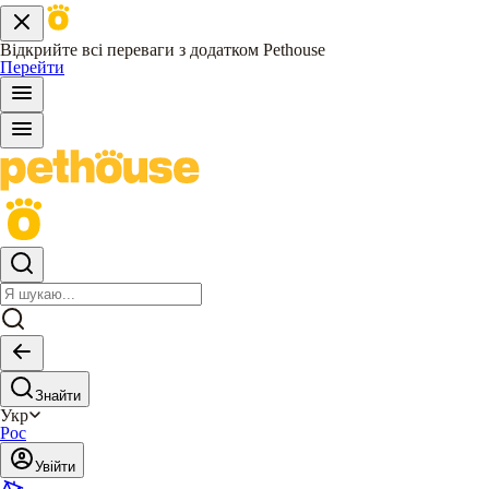
Відкрийте всі переваги з додатком Pethouse
Перейти
Знайти
Укр
Рос
Увійти