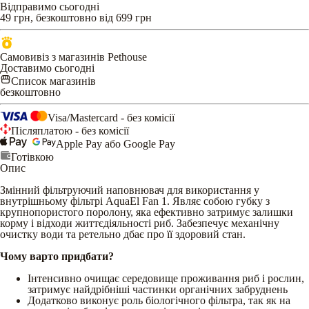
Відправимо сьогодні
49 грн, безкоштовно від 699 грн
Самовивіз з магазинів Pethouse
Доставимо сьогодні
Список магазинів
безкоштовно
Visa/Mastercard - без комісії
Післяплатою - без комісії
Apple Pay або Google Pay
Готівкою
Опис
Змінний фільтруючий наповнювач для використання у
внутрішньому фільтрі AquaЕl Fan 1. Являє собою губку з
крупнопористого поролону, яка ефективно затримує залишки
корму і відходи життєдіяльності риб. Забезпечує механічну
очистку води та ретельно дбає про її здоровий стан.
Чому варто придбати?
Інтенсивно очищає середовище проживання риб і рослин,
затримує найдрібніші частинки органічних забруднень
Додатково виконує роль біологічного фільтра, так як на