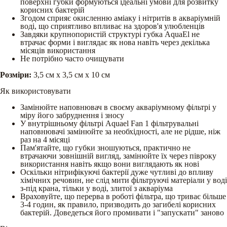
поверхні губки формуються ідеальні умови для розвитку
корисних бактерій
Згодом сприяє окисленню аміаку і нітритів в акваріумній
воді, що сприятливо впливає на здоров'я улюбленців
Завдяки крупнопористій структурі губка AquaЕl не
втрачає форми і виглядає як нова навіть через декілька
місяців використання
Не потрібно часто очищувати
Розміри:
3,5 см х 3,5 см х 10 см
Як використовувати
Замінюйте наповнювач в своєму акваріумному фільтрі у
міру його забруднення і зносу
У внутрішньому фільтрі Aquael Fan 1 фільтрувальні
наповнювачі замінюйте за необхідності, але не рідше, ніж
раз на 4 місяці
Пам'ятайте, що губки зношуються, практично не
втрачаючи зовнішній вигляд, замінюйте їх через півроку
використання навіть якщо вони виглядають як нові
Оскільки нітрифікуючі бактерії дуже чутливі до впливу
хімічних речовин, не слід мити фільтруючі матеріали у воді
з-під крана, тільки у воді, злитої з акваріума
Враховуйте, що перерва в роботі фільтра, що триває більше
3-4 годин, як правило, призводить до загибелі корисних
бактерій. Доведеться його промивати і "запускати" заново