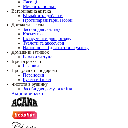
Ласощі
Миски та поїлки
Ветеринарна аптека
Вітаміни та добавки
Протипаразитарні засоби
Догляд та гігієна
Засоби для догляду
Косметика
Інструменти для догляду
Туалети та аксесуари
Наповнювачі для клітки і туалету
Домашній затишок
Гамаки та тунелі
Ігри та розваги
Іграшки
Прогулянки і подорожі
Переноски
Рулетки і шлеї
Чистота в будинку
Засоби для дому та клітки
Акції та знижки