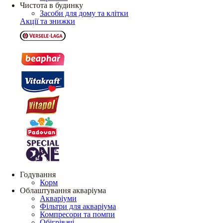
Чистота в будинку
Засоби для дому та клітки
Акції та знижки
Годування
Корм
Облаштування акваріума
Акваріуми
Фільтри для акваріума
Компресори та помпи
Обігрівачі