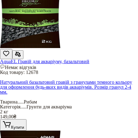
AquaEL Гравій для акваріуму, базальтовий
Немає відгуків
Код товару:
12678
Натуральний базальтовий гравій з гранулами темного кольору
для оформлення будь-яких видів акваріумів. Розмір гранул 2-4
мм.
Тварина
.....
Рибам
Категорія
.....
Грунти для акваріума
2 кг
149,00
₴
Купити