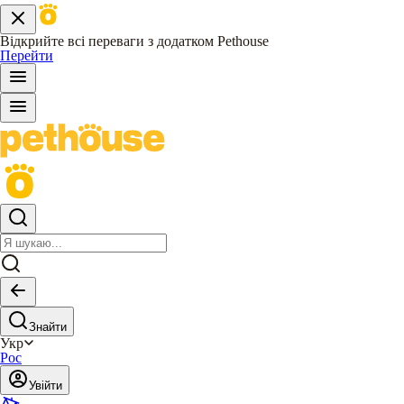
Відкрийте всі переваги з додатком Pethouse
Перейти
Знайти
Укр
Рос
Увійти