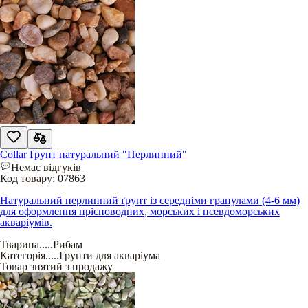
Collar Ґрунт натуральний "Перлинний"
Немає відгуків
Код товару:
07863
Натуральний перлинний ґрунт із середніми гранулами (4-6 мм)
для оформлення прісноводних, морських і псевдоморських
акваріумів.
Тварина
.....
Рибам
Категорія
.....
Грунти для акваріума
Товар знятий з продажу