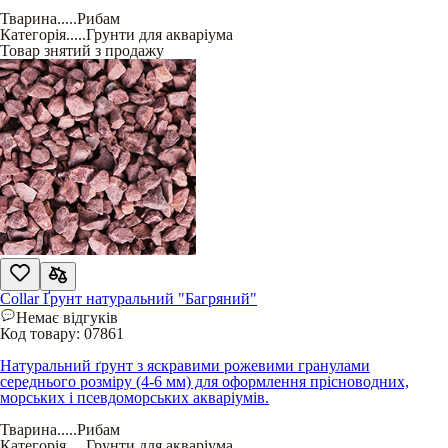
Тварина
.....
Рибам
Категорія
.....
Грунти для акваріума
Товар знятий з продажу
Collar Ґрунт натуральний "Багряний"
Немає відгуків
Код товару:
07861
Натуральний ґрунт з яскравими рожевими гранулами
середнього розміру (4-6 мм) для оформлення прісноводних,
морських і псевдоморських акваріумів.
Тварина
.....
Рибам
Категорія
.....
Грунти для акваріума