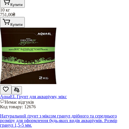
Купити
10 кг
751,00
₴
Купити
AquaEL Грунт для акваріуму, мікс
Немає відгуків
Код товару:
12676
Натуральний ґрунт з міксом гранул дрібного та середнього
розміру для оформлення будь-яких видів акваріумів. Розмір
гранул 1,5-5 мм.