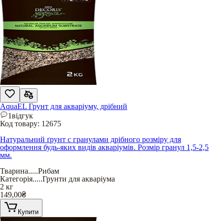
AquaEL Грунт для акваріуму, дрібний
1
відгук
Код товару:
12675
Натуральний ґрунт с гранулами дрібного розміру для
оформлення будь-яких видів акваріумів. Розмір гранул 1,5-2,5
мм.
Тварина
.....
Рибам
Категорія
.....
Грунти для акваріума
2 кг
149,00
₴
Купити