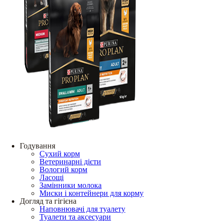
Годування
Сухий корм
Ветеринарні дієти
Вологий корм
Ласощі
Замінники молока
Миски і контейнери для корму
Догляд та гігієна
Наповнювачі для туалету
Туалети та аксесуари