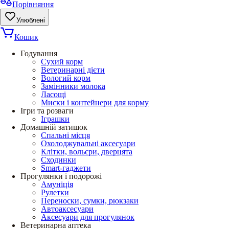
Порівняння
Улюблені
Кошик
Годування
Сухий корм
Ветеринарні дієти
Вологий корм
Замінники молока
Ласощі
Миски і контейнери для корму
Ігри та розваги
Іграшки
Домашній затишок
Спальні місця
Охолоджувальні аксесуари
Клітки, вольєри, дверцята
Сходинки
Smart-гаджети
Прогулянки і подорожі
Амуніція
Рулетки
Переноски, сумки, рюкзаки
Автоаксесуари
Аксесуари для прогулянок
Ветеринарна аптека