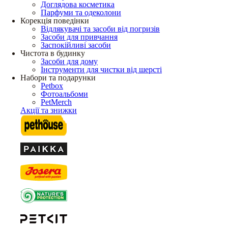
Доглядова косметика
Парфуми та одеколони
Корекція поведінки
Відлякувачі та засоби від погризів
Засоби для привчання
Заспокійливі засоби
Чистота в будинку
Засоби для дому
Інструменти для чистки від шерсті
Набори та подарунки
Petbox
Фотоальбоми
PetMerch
Акції та знижки