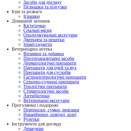
Засоби для догляду
Пелюшки та підгузки
Ігри та розваги
Іграшки
Домашній затишок
Кігтеточки
Спальні місця
Охолоджувальні аксесуари
Дверцята та решітки
Smart-гаджети
Ветеринарна аптека
Вітаміни та добавки
Протипаразитарні засоби
Дерматологічні препарати
Препарати для очей та вух
Препарати для суглобів
Гастроентерологічні препарати
Серцево-судинні препарати
Урологічні препарати
Стоматологічні засоби
Антибіотики
Ветеринарні аксесуари
Прогулянки і подорожі
Переноски, сумки, рюкзаки
Нашийники, повідці, шлеї
Рулетки
Інструменти для догляду
Дешедери