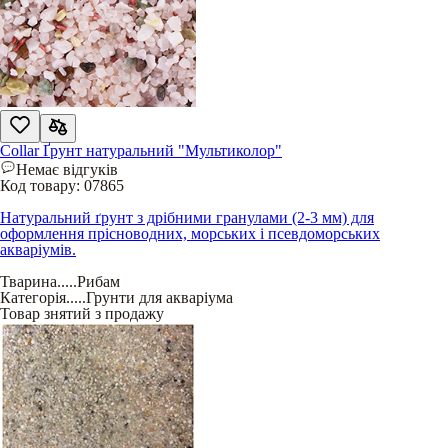
Collar Ґрунт натуральний "Мультиколор"
Немає відгуків
Код товару:
07865
Натуральний ґрунт з дрібними гранулами (2-3 мм) для
оформлення прісноводних, морських і псевдоморських
акваріумів.
Тварина
.....
Рибам
Категорія
.....
Грунти для акваріума
Товар знятий з продажу