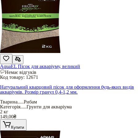
AquaEL Пісок для акваріуму, великий
Немає відгуків
Код товару:
12671
Натуральний кварцовий пісок для оформлення будь-яких видів
акваріумів. Розмір гранул 0,4-1,2 мм.
Тварина
.....
Рибам
Категорія
.....
Грунти для акваріума
2 кг
149,00
₴
Купити