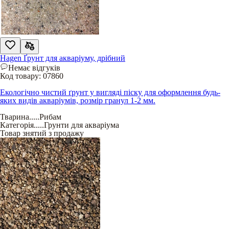
Hagen Ґрунт для акваріуму, дрібний
Немає відгуків
Код товару:
07860
Екологічно чистий ґрунт у вигляді піску для оформлення будь-
яких видів акваріумів, розмір гранул 1-2 мм.
Тварина
.....
Рибам
Категорія
.....
Грунти для акваріума
Товар знятий з продажу