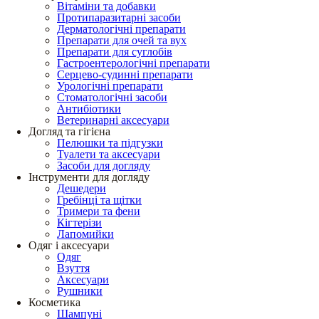
Вітаміни та добавки
Протипаразитарні засоби
Дерматологічні препарати
Препарати для очей та вух
Препарати для суглобів
Гастроентерологічні препарати
Серцево-судинні препарати
Урологічні препарати
Стоматологічні засоби
Антибіотики
Ветеринарні аксесуари
Догляд та гігієна
Пелюшки та підгузки
Туалети та аксесуари
Засоби для догляду
Інструменти для догляду
Дешедери
Гребінці та щітки
Тримери та фени
Кігтерізи
Лапомийки
Одяг і аксесуари
Одяг
Взуття
Аксесуари
Рушники
Косметика
Шампуні