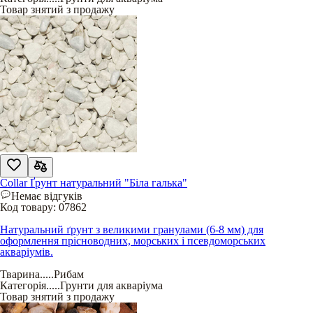
Товар знятий з продажу
Collar Ґрунт натуральний "Біла галька"
Немає відгуків
Код товару:
07862
Натуральний ґрунт з великими гранулами (6-8 мм) для
оформлення прісноводних, морських і псевдоморських
акваріумів.
Тварина
.....
Рибам
Категорія
.....
Грунти для акваріума
Товар знятий з продажу