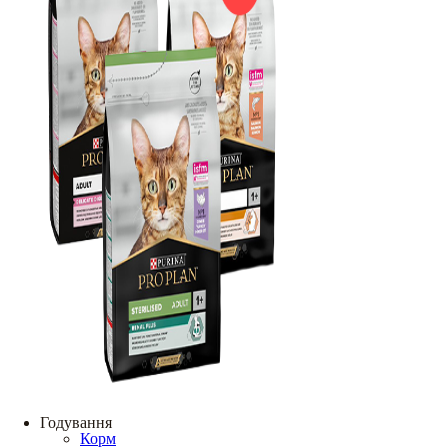
Годування
Корм