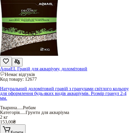
AquaEL Гравій для акваріуму, доломітовий
Немає відгуків
Код товару:
12677
Натуральний доломітовий гравій з гранулами світлого кольору
для оформлення будь-яких видів акваріумів. Розмір гранул 2-4
мм.
Тварина
.....
Рибам
Категорія
.....
Грунти для акваріума
2 кг
153,00
₴
Купити