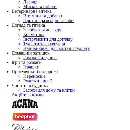
Ласощі
Миски та поїлки
Ветеринарна аптека
Вітаміни та добавки
Протипаразитарні засоби
Догляд та гігієна
Засоби для догляду
Косметика
Інструменти для догляду
Туалети та аксесуари
Наповнювачі для клітки і туалету
Домашній затишок
Гамаки та тунелі
Ігри та розваги
Іграшки
Прогулянки і подорожі
Переноски
Рулетки і шлеї
Чистота в будинку
Засоби для дому та клітки
Акції та знижки