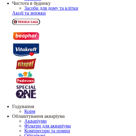
Чистота в будинку
Засоби для дому та клітки
Акції та знижки
Годування
Корм
Облаштування акваріума
Акваріуми
Фільтри для акваріума
Компресори та помпи
Обігрівачі