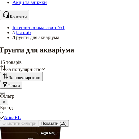
Акції та знижки
Контакти
Інтернет-зоомагазин №1
/
Для риб
/
Грунти для акваріума
Грунти для акваріума
15
товарів
За популярністю
За популярністю
Фільтр
Фільтр
Бренд
AquaEL
Очистити фільтри
Показати
(15)