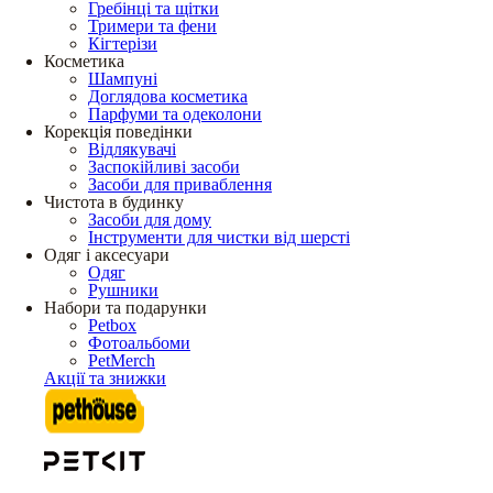
Гребінці та щітки
Тримери та фени
Кігтерізи
Косметика
Шампуні
Доглядова косметика
Парфуми та одеколони
Корекція поведінки
Відлякувачі
Заспокійливі засоби
Засоби для приваблення
Чистота в будинку
Засоби для дому
Інструменти для чистки від шерсті
Одяг і аксесуари
Одяг
Рушники
Набори та подарунки
Petbox
Фотоальбоми
PetMerch
Акції та знижки