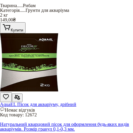
Тварина
.....
Рибам
Категорія
.....
Грунти для акваріума
2 кг
149,00
₴
Купити
AquaEL Пісок для акваріуму, дрібний
Немає відгуків
Код товару:
12672
Натуральний кварцовий пісок для оформлення будь-яких видів
акваріумів. Розмір гранул 0,1-0,3 мм.