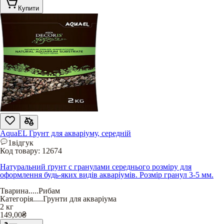
Купити
AquaEL Грунт для акваріуму, середній
1
відгук
Код товару:
12674
Натуральний ґрунт с гранулами середнього розміру для
оформлення будь-яких видів акваріумів. Розмір гранул 3-5 мм.
Тварина
.....
Рибам
Категорія
.....
Грунти для акваріума
2 кг
149,00
₴