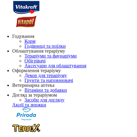
Годування
Корм
Годівниці та поїлки
Облаштування тераріуму
Тераріуми та фаунаріуми
Обігрівачі
Аксесуари для облаштування
Оформлення тераріуму
Декор для тераріуму
Грунти та наповнювачі
Ветеринарна аптека
Вітаміни та добавки
Догляд за тераріумом
Засоби для догляду
Акції та знижки