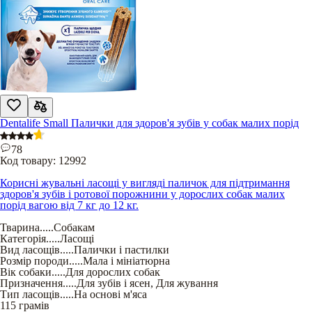
Dentalife Small Палички для здоров'я зубів у собак малих порід
78
Код товару:
12992
Корисні жувальні ласощі у вигляді паличок для підтримання
здоров'я зубів і ротової порожнини у дорослих собак малих
порід вагою від 7 кг до 12 кг.
Тварина
.....
Собакам
Категорія
.....
Ласощі
Вид ласощів
.....
Палички і пастилки
Розмір породи
.....
Мала і мініатюрна
Вік собаки
.....
Для дорослих собак
Призначення
.....
Для зубів і ясен
,
Для жування
Тип ласощів
.....
На основі м'яса
115 грамів