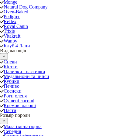
Monge
Natural Dog Company
Oven-Baked
Pedigree
Reflex
Royal Canin
Trixie
Vitakraft
Wanpy
Клуб 4 Лапи
Вид ласощів
Снеки
Кістки
Палички і пастилки
Медальйони та чипси
Кубики
Печиво
Сосиски
Роги оленя
Сушені ласощі
Кремові ласощі
Пасти
Розмір породи
Мала і мініатюрна
Середня