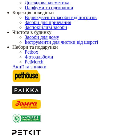
Доглядова косметика
Парфуми та одеколони
Корекція поведінки
Відлякувачі та засоби від погризів
Засоби для привчання
Заспокійливі засоби
Чистота в будинку
Засоби для дому
Інструменти для чистки від шерсті
Набори та подарунки
Petbox
Фотоальбоми
PetMerch
Акції та знижки