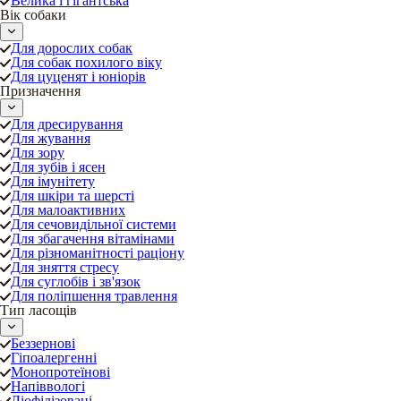
Велика і гігантська
Вік собаки
Для дорослих собак
Для собак похилого віку
Для цуценят і юніорів
Призначення
Для дресирування
Для жування
Для зору
Для зубів і ясен
Для імунітету
Для шкіри та шерсті
Для малоактивних
Для сечовидільної системи
Для збагачення вітамінами
Для різноманітності раціону
Для зняття стресу
Для суглобів і зв'язок
Для поліпшення травлення
Тип ласощів
Беззернові
Гіпоалергенні
Монопротеїнові
Напіввологі
Ліофілізовані