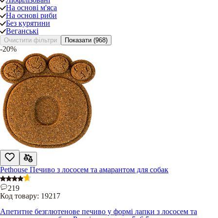
На основі м'яса
На основі риби
Без курятини
Веганські
Очистити фільтри
Показати
(968)
-20%
Pethouse Печиво з лососем та амарантом для собак
219
Код товару:
19217
Апетитне безглютенове печиво у формі лапки з лососем та