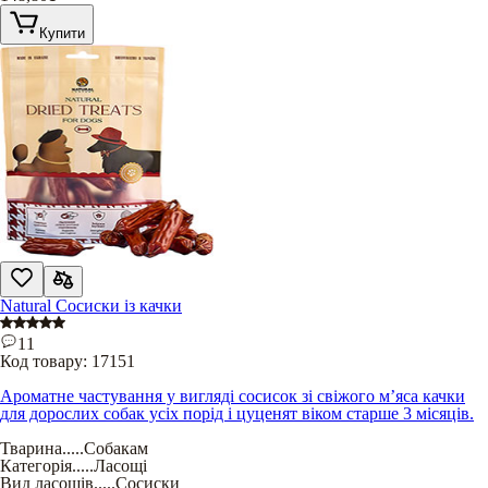
Купити
Natural Сосиски із качки
11
Код товару:
17151
Ароматне частування у вигляді сосисок зі свіжого м’яса качки
для дорослих собак усіх порід і цуценят віком старше 3 місяців.
Тварина
.....
Собакам
Категорія
.....
Ласощі
Вид ласощів
.....
Сосиски