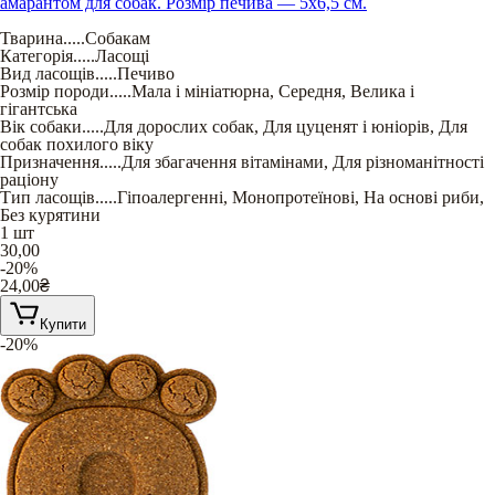
амарантом для собак. Розмір печива — 5х6,5 см.
Тварина
.....
Собакам
Категорія
.....
Ласощі
Вид ласощів
.....
Печиво
Розмір породи
.....
Мала і мініатюрна
,
Середня
,
Велика і
гігантська
Вік собаки
.....
Для дорослих собак
,
Для цуценят і юніорів
,
Для
собак похилого віку
Призначення
.....
Для збагачення вітамінами
,
Для різноманітності
раціону
Тип ласощів
.....
Гіпоалергенні
,
Монопротеїнові
,
На основі риби
,
Без курятини
1 шт
30,00
-20%
24,00
₴
Купити
-20%