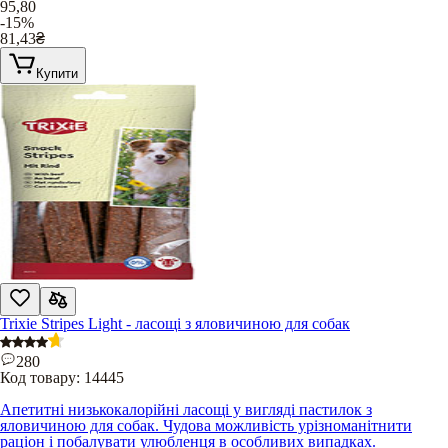
95,80
-15%
81,43
₴
Купити
Trixie Stripes Light - ласощі з яловичиною для собак
280
Код товару:
14445
Апетитні низькокалорійні ласощі у вигляді пастилок з
яловичиною для собак. Чудова можливість урізноманітнити
раціон і побалувати улюбленця в особливих випадках.