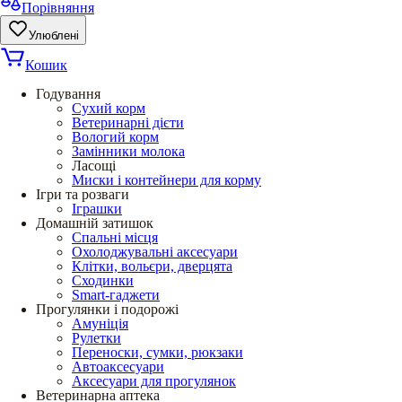
Порівняння
Улюблені
Кошик
Годування
Сухий корм
Ветеринарні дієти
Вологий корм
Замінники молока
Ласощі
Миски і контейнери для корму
Ігри та розваги
Іграшки
Домашній затишок
Спальні місця
Охолоджувальні аксесуари
Клітки, вольєри, дверцята
Сходинки
Smart-гаджети
Прогулянки і подорожі
Амуніція
Рулетки
Переноски, сумки, рюкзаки
Автоаксесуари
Аксесуари для прогулянок
Ветеринарна аптека