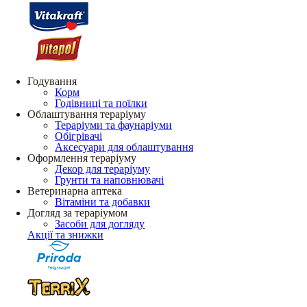
Годування
Корм
Годівниці та поїлки
Облаштування тераріуму
Тераріуми та фаунаріуми
Обігрівачі
Аксесуари для облаштування
Оформлення тераріуму
Декор для тераріуму
Грунти та наповнювачі
Ветеринарна аптека
Вітаміни та добавки
Догляд за тераріумом
Засоби для догляду
Акції та знижки