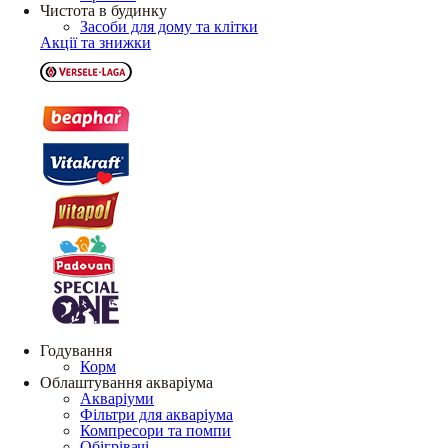
Чистота в будинку
Засоби для дому та клітки
Акції та знижки
Годування
Корм
Облаштування акваріума
Акваріуми
Фільтри для акваріума
Компресори та помпи
Обігрівачі