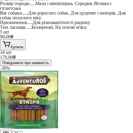
Розмір породи
.....
Мала і мініатюрна
,
Середня
,
Велика і
гігантська
Вік собаки
.....
Для дорослих собак
,
Для цуценят і юніорів
,
Для
собак похилого віку
Призначення
.....
Для різноманітності раціону
Тип ласощів
.....
Беззернові
,
На основі м'яса
5 шт
90,00
₴
Купити
10 шт
170,00
₴
Повідомити про наявність
-30%