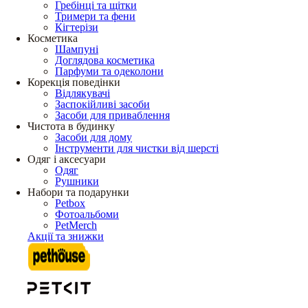
Гребінці та щітки
Тримери та фени
Кігтерізи
Косметика
Шампуні
Доглядова косметика
Парфуми та одеколони
Корекція поведінки
Відлякувачі
Заспокійливі засоби
Засоби для приваблення
Чистота в будинку
Засоби для дому
Інструменти для чистки від шерсті
Одяг і аксесуари
Одяг
Рушники
Набори та подарунки
Petbox
Фотоальбоми
PetMerch
Акції та знижки