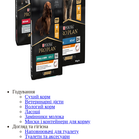
Годування
Сухий корм
Ветеринарні дієти
Вологий корм
Ласощі
Замінники молока
Миски і контейнери для корму
Догляд та гігієна
Наповнювачі для туалету
Туалети та аксесуари