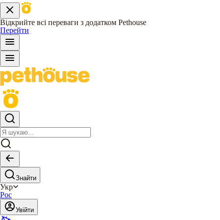
Відкрийте всі переваги з додатком Pethouse
Перейти
Знайти
Укр
Рос
Увійти