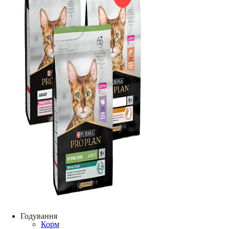
Годування
Корм