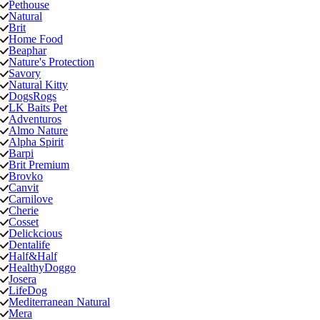
Pethouse
Natural
Brit
Home Food
Beaphar
Nature's Protection
Savory
Natural Kitty
DogsRogs
LK Baits Pet
Adventuros
Almo Nature
Alpha Spirit
Barpi
Brit Premium
Brovko
Canvit
Carnilove
Cherie
Cosset
Delickcious
Dentalife
Half&Half
HealthyDoggo
Josera
LifeDog
Mediterranean Natural
Mera