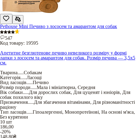
Pethouse Mini Печиво з лососем та амарантом для собак
547
Код товару:
19595
Апетитне безглютенове печиво невеликого розміру у формі
лапки з лососем та амарантом для собак. Розмір печива — 3,5х5
см.
Тварина
.....
Собакам
Категорія
.....
Ласощі
Вид ласощів
.....
Печиво
Розмір породи
.....
Мала і мініатюрна
,
Середня
Вік собаки
.....
Для дорослих собак
,
Для цуценят і юніорів
,
Для
собак похилого віку
Призначення
.....
Для збагачення вітамінами
,
Для різноманітності
раціону
Тип ласощів
.....
Гіпоалергенні
,
Монопротеїнові
,
На основі м'яса
,
Без курятини
10 шт
186,00
-20%
148,80
₴