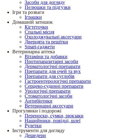
Засоби для догляду
Пелюшки та підгузки
Ігри та розваги
Іграшки
Домашній затишок
Кігтеточки
Спальні місця
Охолоджувальні аксесуари
Дверцята та решітки
Smart-гаджети
Ветеринарна аптека
Вітаміни та добавки
Протипаразитарні засоби
Дерматологічні препарати
Препарати для очей та вух
Препарати для суглобів
Гастроентерологічні препарати
Серцево-судинні препарати
Урологічні препарати
Стоматологічні засоби
Антибіотики
Ветеринарні аксесуари
Прогулянки і подорожі
Переноски, сумки, рюкзаки
Нашийники, повідці, шлеї
Рулетки
Інструменти для догляду
Дешедери