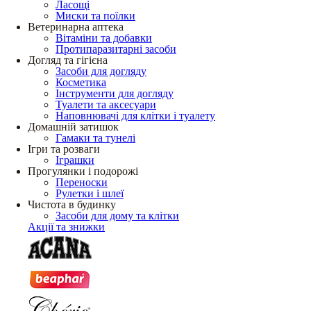
Ласощі
Миски та поїлки
Ветеринарна аптека
Вітаміни та добавки
Протипаразитарні засоби
Догляд та гігієна
Засоби для догляду
Косметика
Інструменти для догляду
Туалети та аксесуари
Наповнювачі для клітки і туалету
Домашній затишок
Гамаки та тунелі
Ігри та розваги
Іграшки
Прогулянки і подорожі
Переноски
Рулетки і шлеї
Чистота в будинку
Засоби для дому та клітки
Акції та знижки