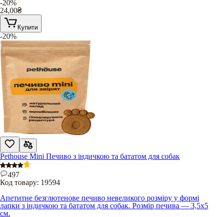
-20%
24,00
₴
Купити
-20%
Pethouse Mini Печиво з індичкою та бататом для собак
497
Код товару:
19594
Апетитне безглютенове печиво невеликого розміру у формі
лапки з індичкою та бататом для собак. Розмір печива — 3,5х5
см.