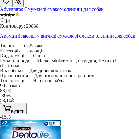
Adventuros Смужки зі смаком оленини для собак
14
Код товару:
20838
Ароматні ласощі у вигляді смужок зі смаком оленини для собак.
Тварина
.....
Собакам
Категорія
.....
Ласощі
Вид ласощів
.....
Снеки
Розмір породи
.....
Мала і мініатюрна
,
Середня
,
Велика і
гігантська
Вік собаки
.....
Для дорослих собак
Призначення
.....
Для різноманітності раціону
Тип ласощів
.....
На основі м'яса
90 грамів
83,00
-30%
58,10
₴
Купити
-15%