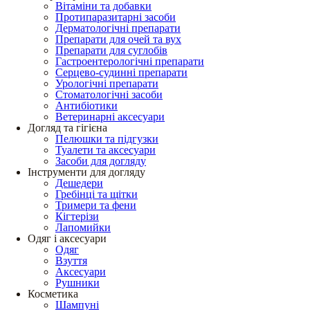
Вітаміни та добавки
Протипаразитарні засоби
Дерматологічні препарати
Препарати для очей та вух
Препарати для суглобів
Гастроентерологічні препарати
Серцево-судинні препарати
Урологічні препарати
Стоматологічні засоби
Антибіотики
Ветеринарні аксесуари
Догляд та гігієна
Пелюшки та підгузки
Туалети та аксесуари
Засоби для догляду
Інструменти для догляду
Дешедери
Гребінці та щітки
Тримери та фени
Кігтерізи
Лапомийки
Одяг і аксесуари
Одяг
Взуття
Аксесуари
Рушники
Косметика
Шампуні