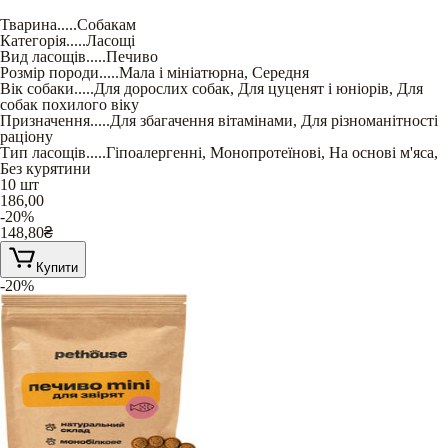
Тварина
.....
Собакам
Категорія
.....
Ласощі
Вид ласощів
.....
Печиво
Розмір породи
.....
Мала і мініатюрна
,
Середня
Вік собаки
.....
Для дорослих собак
,
Для цуценят і юніорів
,
Для
собак похилого віку
Призначення
.....
Для збагачення вітамінами
,
Для різноманітності
раціону
Тип ласощів
.....
Гіпоалергенні
,
Монопротеїнові
,
На основі м'яса
,
Без курятини
10 шт
186,00
-20%
148,80
₴
Купити
-20%