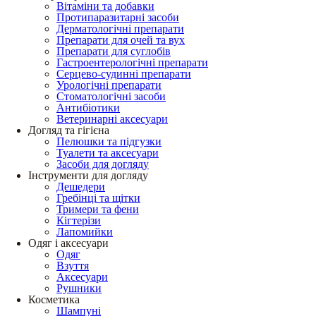
Вітаміни та добавки
Протипаразитарні засоби
Дерматологічні препарати
Препарати для очей та вух
Препарати для суглобів
Гастроентерологічні препарати
Серцево-судинні препарати
Урологічні препарати
Стоматологічні засоби
Антибіотики
Ветеринарні аксесуари
Догляд та гігієна
Пелюшки та підгузки
Туалети та аксесуари
Засоби для догляду
Інструменти для догляду
Дешедери
Гребінці та щітки
Тримери та фени
Кігтерізи
Лапомийки
Одяг і аксесуари
Одяг
Взуття
Аксесуари
Рушники
Косметика
Шампуні