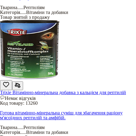
Тварина
.....
Рептиліям
Категорія
.....
Вітаміни та добавки
Товар знятий з продажу
Trixie Вітамінно-мінеральна добавка з кальцієм для рептилій
Немає відгуків
Код товару:
13260
Готова вітамінно-мінеральна суміш для збагачення раціону
м'ясоїдних рептилій та амфібій.
Тварина
.....
Рептиліям
Категорія
.....
Вітаміни та добавки