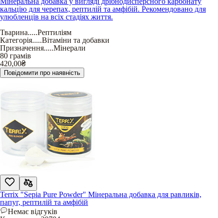
Мінеральна добавка у вигляді дрібнодисперсного карбонату
кальцію для черепах, рептилій та амфібій. Рекомендовано для
улюбленців на всіх стадіях життя.
Тварина
.....
Рептиліям
Категорія
.....
Вітаміни та добавки
Призначення
.....
Мінерали
80 грамів
420,00
₴
Повідомити про наявність
Terrix "Sepia Pure Powder" Мінеральна добавка для равликів,
папуг, рептилій та амфібій
Немає відгуків