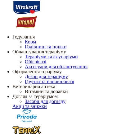
Годування
Корм
Годівниці та поїлки
Облаштування тераріуму
Тераріуми та фаунаріуми
Обігрівачі
Аксесуари для облаштування
Оформлення тераріуму
Декор для тераріуму
Грунти та наповнювачі
Ветеринарна аптека
Вітаміни та добавки
Догляд за тераріумом
Засоби для догляду
Акції та знижки