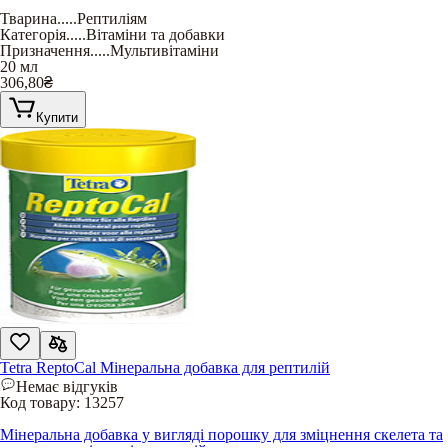
Тварина
.....
Рептиліям
Категорія
.....
Вітаміни та добавки
Призначення
.....
Мультивітаміни
20 мл
306,80
₴
Купити
Tetra ReptoCal Мінеральна добавка для рептилій
Немає відгуків
Код товару:
13257
Мінеральна добавка у вигляді порошку для зміцнення скелета та