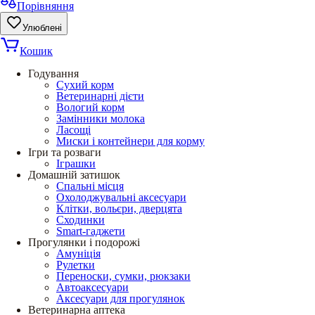
Порівняння
Улюблені
Кошик
Годування
Сухий корм
Ветеринарні дієти
Вологий корм
Замінники молока
Ласощі
Миски і контейнери для корму
Ігри та розваги
Іграшки
Домашній затишок
Спальні місця
Охолоджувальні аксесуари
Клітки, вольєри, дверцята
Сходинки
Smart-гаджети
Прогулянки і подорожі
Амуніція
Рулетки
Переноски, сумки, рюкзаки
Автоаксесуари
Аксесуари для прогулянок
Ветеринарна аптека