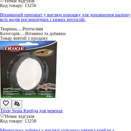
Немає відгуків
Код товару:
13256
Вітамінний препарат у вигляді порошку для доповнення раціону
всіх видів рослиноїдних і хижих рептилій.
Тварина
.....
Рептиліям
Категорія
.....
Вітаміни та добавки
Товар знятий з продажу
Trixie Sepia Крейда для черепах
Немає відгуків
Код товару:
13258
Мінеральна добавка у вигляді цілісного шматка крейди з