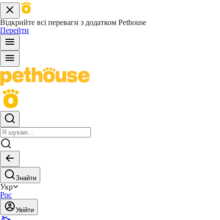
Відкрийте всі переваги з додатком Pethouse
Перейти
Знайти
Укр
Рос
Увійти