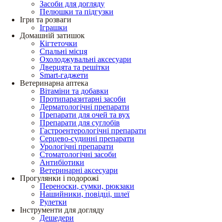
Засоби для догляду
Пелюшки та підгузки
Ігри та розваги
Іграшки
Домашній затишок
Кігтеточки
Спальні місця
Охолоджувальні аксесуари
Дверцята та решітки
Smart-гаджети
Ветеринарна аптека
Вітаміни та добавки
Протипаразитарні засоби
Дерматологічні препарати
Препарати для очей та вух
Препарати для суглобів
Гастроентерологічні препарати
Серцево-судинні препарати
Урологічні препарати
Стоматологічні засоби
Антибіотики
Ветеринарні аксесуари
Прогулянки і подорожі
Переноски, сумки, рюкзаки
Нашийники, повідці, шлеї
Рулетки
Інструменти для догляду
Дешедери