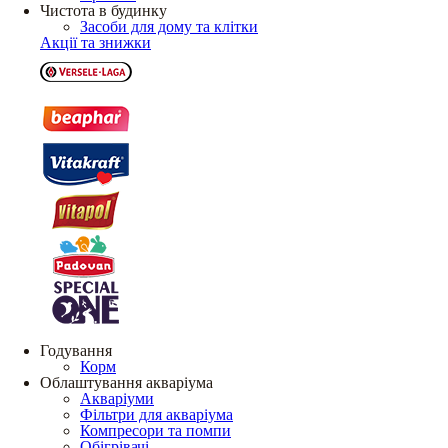
Чистота в будинку
Засоби для дому та клітки
Акції та знижки
Годування
Корм
Облаштування акваріума
Акваріуми
Фільтри для акваріума
Компресори та помпи
Обігрівачі