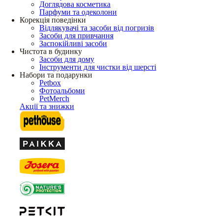
Доглядова косметика
Парфуми та одеколони
Корекція поведінки
Відлякувачі та засоби від погризів
Засоби для привчання
Заспокійливі засоби
Чистота в будинку
Засоби для дому
Інструменти для чистки від шерсті
Набори та подарунки
Petbox
Фотоальбоми
PetMerch
Акції та знижки