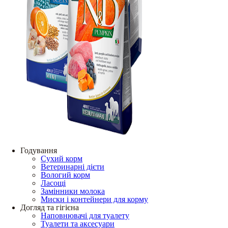
Годування
Сухий корм
Ветеринарні дієти
Вологий корм
Ласощі
Замінники молока
Миски і контейнери для корму
Догляд та гігієна
Наповнювачі для туалету
Туалети та аксесуари