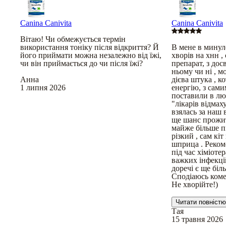
Canina Canivita
Canina Canivita
Вітаю! Чи обмежується термін
використання тоніку після відкриття? Й
В мене в минуло
його приймати можна незалежно від їжі,
хворів на хнн ,
чи він приймається до чи після їжі?
препарат, з дос
ньому чи ні , м
Анна
дієва штука , к
1 липня 2026
енергію, з сам
поставили в лют
"лікарів відмах
взялась за наш 
ще шанс прожит
майже більше пів
різкий , сам кіт
шприца . Рекоме
під час хіміотера
важких інфекці
доречі є ще біл
Сподіаюсь коме
Не хворійте!)
Читати повністю
Тая
15 травня 2026