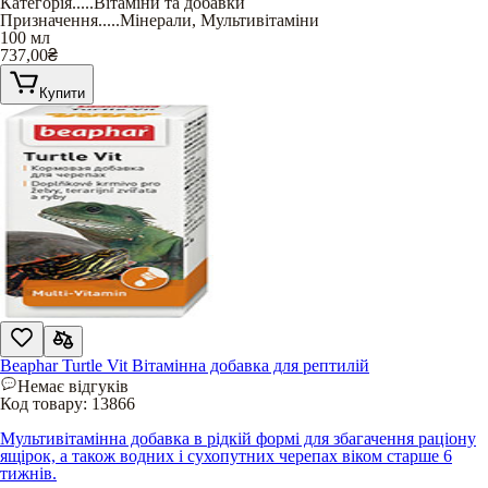
Категорія
.....
Вітаміни та добавки
Призначення
.....
Мінерали
,
Мультивітаміни
100 мл
737,00
₴
Купити
Beaphar Turtle Vit Вітамінна добавка для рептилій
Немає відгуків
Код товару:
13866
Мультивітамінна добавка в рідкій формі для збагачення раціону
ящірок, а також водних і сухопутних черепах віком старше 6
тижнів.