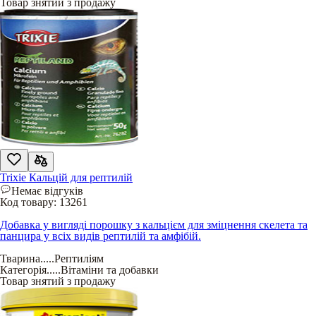
Товар знятий з продажу
Trixie Кальцій для рептилій
Немає відгуків
Код товару:
13261
Добавка у вигляді порошку з кальцієм для зміцнення скелета та
панцира у всіх видів рептилій та амфібій.
Тварина
.....
Рептиліям
Категорія
.....
Вітаміни та добавки
Товар знятий з продажу