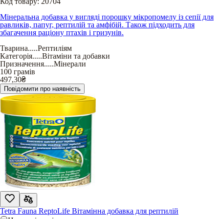
Код товару:
20704
Мінеральна добавка у вигляді порошку мікропомелу із сепії для
равликів, папуг, рептилій та амфібій. Також підходить для
збагачення раціону птахів і гризунів.
Тварина
.....
Рептиліям
Категорія
.....
Вітаміни та добавки
Призначення
.....
Мінерали
100 грамів
497,30
₴
Повідомити про наявність
Tetra Fauna ReptoLife Вітамінна добавка для рептилій