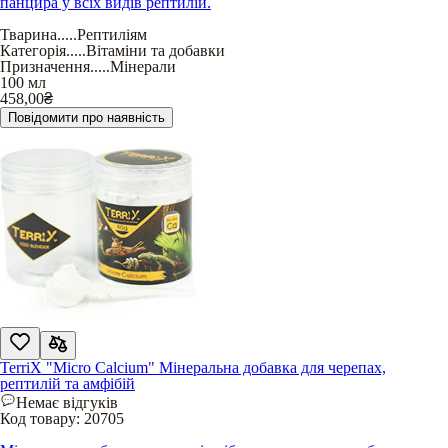
панцира у всіх видів рептилій.
Тварина
.....
Рептиліям
Категорія
.....
Вітаміни та добавки
Призначення
.....
Мінерали
100 мл
458,00
₴
Повідомити про наявність
TerriX "Micro Calcium" Мінеральна добавка для черепах,
рептилій та амфібій
Немає відгуків
Код товару:
20705