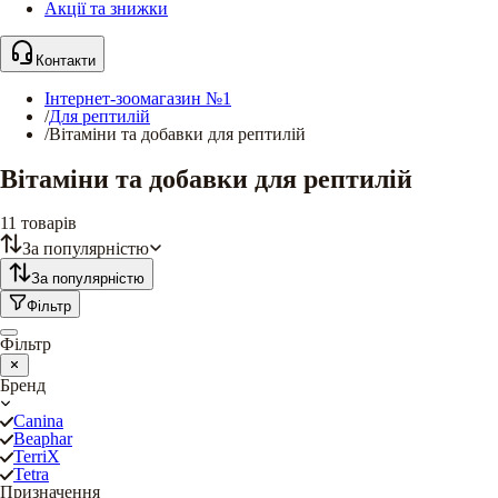
Акції та знижки
Контакти
Інтернет-зоомагазин №1
/
Для рептилій
/
Вітаміни та добавки для рептилій
Вітаміни та добавки для рептилій
11
товарів
За популярністю
За популярністю
Фільтр
Фільтр
Бренд
Canina
Beaphar
TerriX
Tetra
Призначення