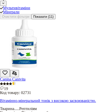
Мультивітаміни
Мінерали
Очистити фільтри
Показати
(11)
Canina Canivita
19
Код товару:
02731
Вітамінно-мінеральний тонік з високою засвоюваністю.
Тварина
.....
Рептиліям