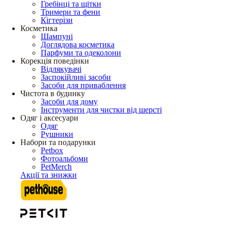
Гребінці та щітки
Тримери та фени
Кігтерізи
Косметика
Шампуні
Доглядова косметика
Парфуми та одеколони
Корекція поведінки
Відлякувачі
Заспокійливі засоби
Засоби для приваблення
Чистота в будинку
Засоби для дому
Інструменти для чистки від шерсті
Одяг і аксесуари
Одяг
Рушники
Набори та подарунки
Petbox
Фотоальбоми
PetMerch
Акції та знижки