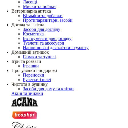
Ласощі
Миски та поїлки
Ветеринарна аптека
Вітаміни та добавки
Протипаразитарні засоби
Догляд та гігієна
Засоби для догляду
Косметика
Інструменти для догляду
Туалети та аксесуари
Наповнювачі для клітки і туалету
Домашній затишок
Гамаки та тунелі
Ігри та розваги
Іграшки
Прогулянки і подорожі
Переноски
Рулетки і шлеї
Чистота в будинку
Засоби для дому та клітки
Акції та знижки