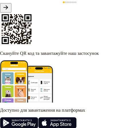
Скануйте QR код та завантажуйте наш застосунок
Доступно для завантаження на платформах