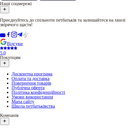
Наші соцмережі
Приєднуйтесь до спільноти петбатьків та залишайтеся на хвилі
звірячого щастя!
Відгуки
5.0
Покупцям
Дисконтна програма
Оплата та доставка
Повернення товарів
Публічна оферта
Політика конфіденційності
Умови використання
Мапа сайту
Школа петбатьківства
Компанія