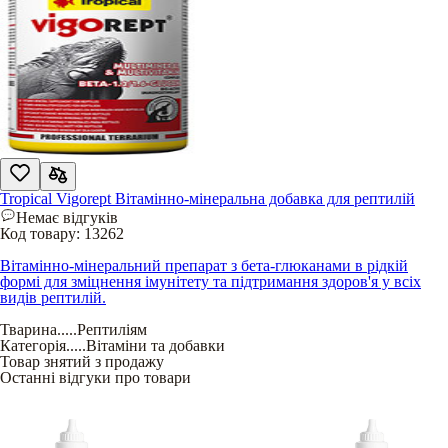
Tropical Vigorept Вітамінно-мінеральна добавка для рептилій
Немає відгуків
Код товару:
13262
Вітамінно-мінеральний препарат з бета-глюканами в рідкій
формі для зміцнення імунітету та підтримання здоров'я у всіх
видів рептилій.
Тварина
.....
Рептиліям
Категорія
.....
Вітаміни та добавки
Товар знятий з продажу
Останні відгуки про товари