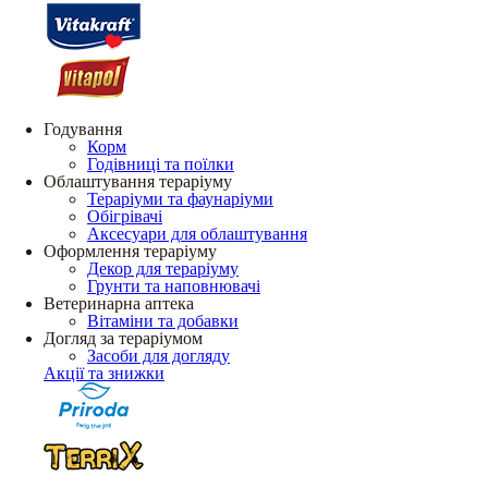
Годування
Корм
Годівниці та поїлки
Облаштування тераріуму
Тераріуми та фаунаріуми
Обігрівачі
Аксесуари для облаштування
Оформлення тераріуму
Декор для тераріуму
Грунти та наповнювачі
Ветеринарна аптека
Вітаміни та добавки
Догляд за тераріумом
Засоби для догляду
Акції та знижки