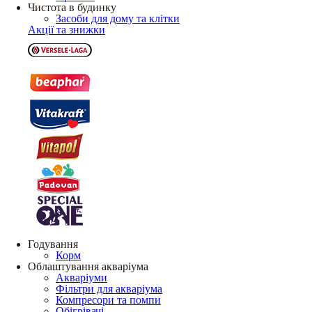
Чистота в будинку
Засоби для дому та клітки
Акції та знижки
Годування
Корм
Облаштування акваріума
Акваріуми
Фільтри для акваріума
Компресори та помпи
Обігрівачі