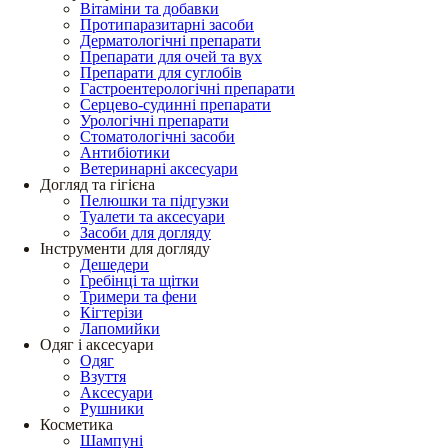
Вітаміни та добавки
Протипаразитарні засоби
Дерматологічні препарати
Препарати для очей та вух
Препарати для суглобів
Гастроентерологічні препарати
Серцево-судинні препарати
Урологічні препарати
Стоматологічні засоби
Антибіотики
Ветеринарні аксесуари
Догляд та гігієна
Пелюшки та підгузки
Туалети та аксесуари
Засоби для догляду
Інструменти для догляду
Дешедери
Гребінці та щітки
Тримери та фени
Кігтерізи
Лапомийки
Одяг і аксесуари
Одяг
Взуття
Аксесуари
Рушники
Косметика
Шампуні