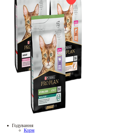
Годування
Корм