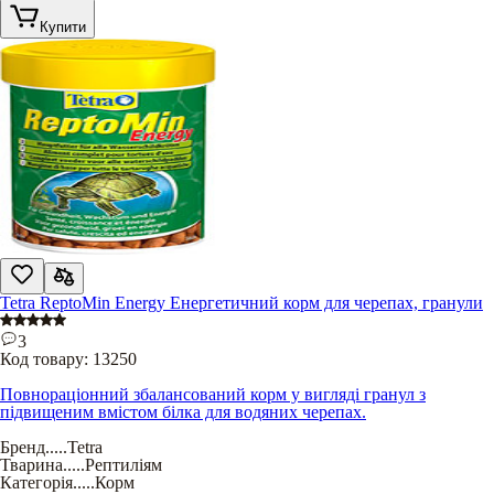
Купити
Tetra ReptoMin Energy Енергетичний корм для черепах, гранули
3
Код товару:
13250
Повнораціонний збалансований корм у вигляді гранул з
підвищеним вмістом білка для водяних черепах.
Бренд
.....
Tetra
Тварина
.....
Рептиліям
Категорія
.....
Корм