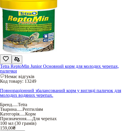
Tetra ReptoMin Junior Основний корм для молодих черепах,
палички
Немає відгуків
Код товару:
13249
Повнораціонний збалансований корм у вигляді паличок для
молодих водяних черепах.
Бренд
.....
Tetra
Тварина
.....
Рептиліям
Категорія
.....
Корм
Призначення
.....
Для черепах
100 мл (30 грамів)
159,00
₴