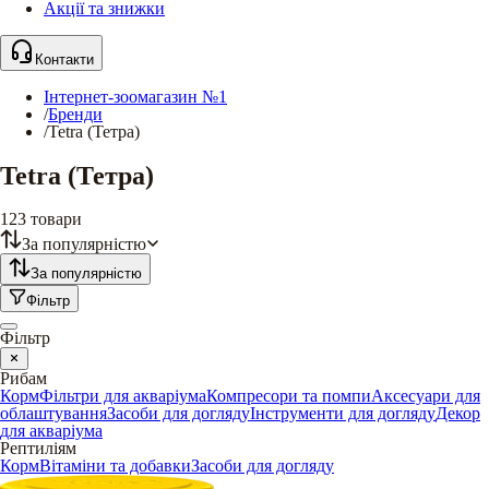
Акції та знижки
Контакти
Інтернет-зоомагазин №1
/
Бренди
/
Tetra (Тетра)
Tetra (Тетра)
123
товари
За популярністю
За популярністю
Фільтр
Фільтр
Рибам
Корм
Фільтри для акваріума
Компресори та помпи
Аксесуари для
облаштування
Засоби для догляду
Інструменти для догляду
Декор
для акваріума
Рептиліям
Корм
Вітаміни та добавки
Засоби для догляду