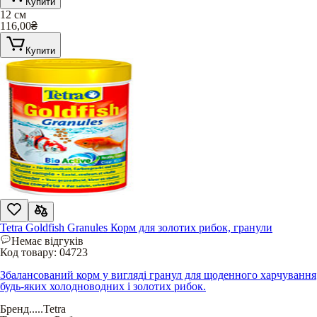
Купити
12 см
116,00
₴
Купити
Tetra Goldfish Granules Корм для золотих рибок, гранули
Немає відгуків
Код товару:
04723
Збалансований корм у вигляді гранул для щоденного харчування
будь-яких холодноводних і золотих рибок.
Бренд
.....
Tetra