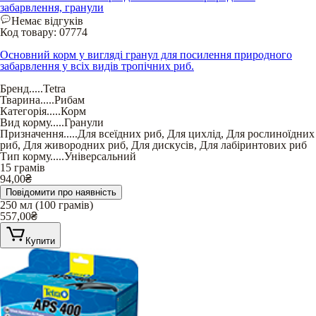
забарвлення, гранули
Немає відгуків
Код товару:
07774
Основний корм у вигляді гранул для посилення природного
забарвлення у всіх видів тропічних риб.
Бренд
.....
Tetra
Тварина
.....
Рибам
Категорія
.....
Корм
Вид корму
.....
Гранули
Призначення
.....
Для всеїдних риб
,
Для цихлід
,
Для рослиноїдних
риб
,
Для живородних риб
,
Для дискусів
,
Для лабіринтових риб
Тип корму
.....
Універсальний
15 грамів
94,00
₴
Повідомити про наявність
250 мл (100 грамів)
557,00
₴
Купити