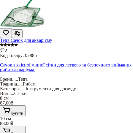
Tetra Сачок для акваріуму
2
Код товару:
07885
Сачок з якісної міцної сітки для легкого та безпечного виймання
риби з акваріума.
Бренд
.....
Tetra
Тварина
.....
Рибам
Категорія
.....
Інструменти для догляду
Вид
.....
Сачки
8 см
87,00
₴
Купити
10 см
88,00
₴