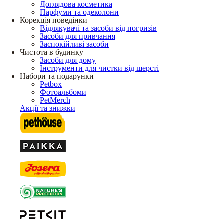
Доглядова косметика
Парфуми та одеколони
Корекція поведінки
Відлякувачі та засоби від погризів
Засоби для привчання
Заспокійливі засоби
Чистота в будинку
Засоби для дому
Інструменти для чистки від шерсті
Набори та подарунки
Petbox
Фотоальбоми
PetMerch
Акції та знижки