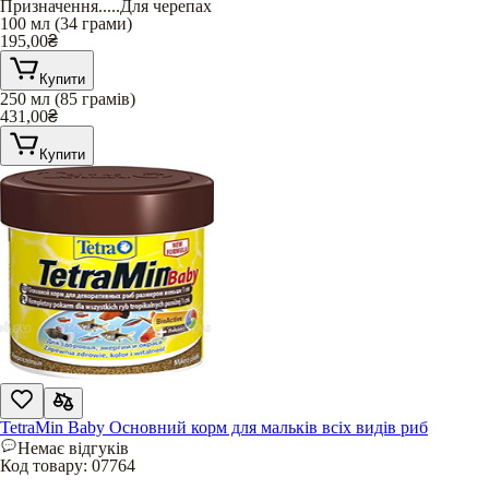
Призначення
.....
Для черепах
100 мл (34 грами)
195,00
₴
Купити
250 мл (85 грамів)
431,00
₴
Купити
TetraMin Baby Основний корм для мальків всіх видів риб
Немає відгуків
Код товару:
07764