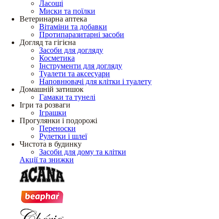
Ласощі
Миски та поїлки
Ветеринарна аптека
Вітаміни та добавки
Протипаразитарні засоби
Догляд та гігієна
Засоби для догляду
Косметика
Інструменти для догляду
Туалети та аксесуари
Наповнювачі для клітки і туалету
Домашній затишок
Гамаки та тунелі
Ігри та розваги
Іграшки
Прогулянки і подорожі
Переноски
Рулетки і шлеї
Чистота в будинку
Засоби для дому та клітки
Акції та знижки