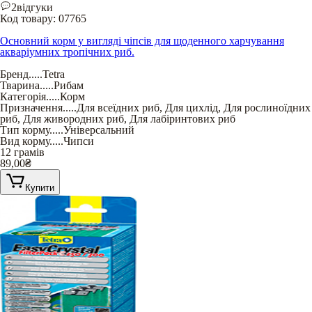
2
відгуки
Код товару:
07765
Основний корм у вигляді чіпсів для щоденного харчування
акваріумних тропічних риб.
Бренд
.....
Tetra
Тварина
.....
Рибам
Категорія
.....
Корм
Призначення
.....
Для всеїдних риб
,
Для цихлід
,
Для рослиноїдних
риб
,
Для живородних риб
,
Для лабіринтових риб
Тип корму
.....
Універсальний
Вид корму
.....
Чипси
12 грамів
89,00
₴
Купити