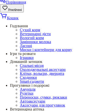
Порівняння
Улюблені
Кошик
Годування
Сухий корм
Ветеринарні дієти
Вологий корм
Замінники молока
Ласощі
Миски і контейнери для корму
Ігри та розваги
Іграшки
Домашній затишок
Спальні місця
Охолоджувальні аксесуари
Клітки, вольєри, дверцята
Сходинки
Smart-гаджети
Прогулянки і подорожі
Амуніція
Рулетки
Переноски, сумки, рюкзаки
Автоаксесуари
Аксесуари для прогулянок
Ветеринарна аптека