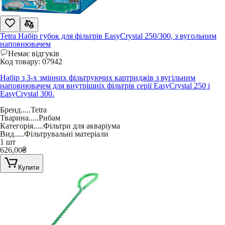
Tetra Набір губок для фільтрів EasyCrystal 250/300, з вугольним
наповнювачем
Немає відгуків
Код товару:
07942
Набір з 3-х змінних фільтруючих картриджів з вугільним
наповнювачем для внутрішніх фільтрів серії EasyCrystal 250 і
EasyCrystal 300.
Бренд
.....
Tetra
Тварина
.....
Рибам
Категорія
.....
Фільтри для акваріума
Вид
.....
Фільтрувальні матеріали
1 шт
626,00
₴
Купити