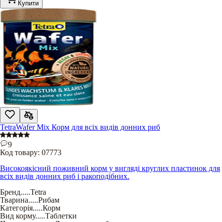
Купити
TetraWafer Mix Корм для всіх видів донних риб
9
Код товару:
07773
Високоякісний поживний корм у вигляді круглих пластинок для
всіх видів донних риб і ракоподібних.
Бренд
.....
Tetra
Тварина
.....
Рибам
Категорія
.....
Корм
Вид корму
.....
Таблетки