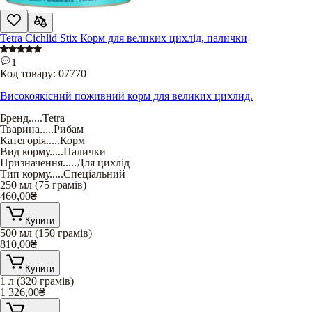
Tetra Cichlid Stix Корм для великих цихлід, палички
1
Код товару:
07770
Високоякісний поживний корм для великих цихлид.
Бренд
.....
Tetra
Тварина
.....
Рибам
Категорія
.....
Корм
Вид корму
.....
Палички
Призначення
.....
Для цихлід
Тип корму
.....
Спеціальний
250 мл (75 грамів)
460,00
₴
Купити
500 мл (150 грамів)
810,00
₴
Купити
1 л (320 грамів)
1 326,00
₴