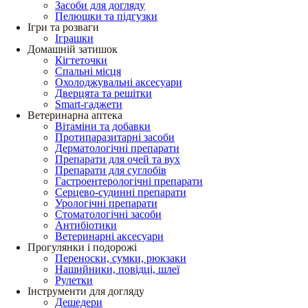
Засоби для догляду
Пелюшки та підгузки
Ігри та розваги
Іграшки
Домашній затишок
Кігтеточки
Спальні місця
Охолоджувальні аксесуари
Дверцята та решітки
Smart-гаджети
Ветеринарна аптека
Вітаміни та добавки
Протипаразитарні засоби
Дерматологічні препарати
Препарати для очей та вух
Препарати для суглобів
Гастроентерологічні препарати
Серцево-судинні препарати
Урологічні препарати
Стоматологічні засоби
Антибіотики
Ветеринарні аксесуари
Прогулянки і подорожі
Переноски, сумки, рюкзаки
Нашийники, повідці, шлеї
Рулетки
Інструменти для догляду
Дешедери