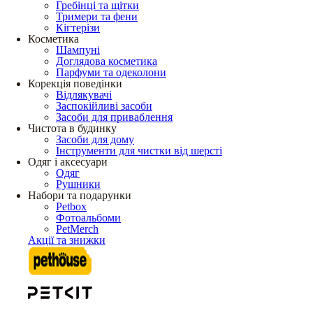
Гребінці та щітки
Тримери та фени
Кігтерізи
Косметика
Шампуні
Доглядова косметика
Парфуми та одеколони
Корекція поведінки
Відлякувачі
Заспокійливі засоби
Засоби для приваблення
Чистота в будинку
Засоби для дому
Інструменти для чистки від шерсті
Одяг і аксесуари
Одяг
Рушники
Набори та подарунки
Petbox
Фотоальбоми
PetMerch
Акції та знижки