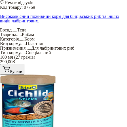
Немає відгуків
Код товару:
07769
Високоякісний поживний корм для бійцівських риб та інших
видів лабіринтових.
Бренд
.....
Tetra
Тварина
.....
Рибам
Категорія
.....
Корм
Вид корму
.....
Пластівці
Призначення
.....
Для лабіринтових риб
Тип корму
.....
Спеціальний
100 мл (27 грамів)
290,00
₴
Купити