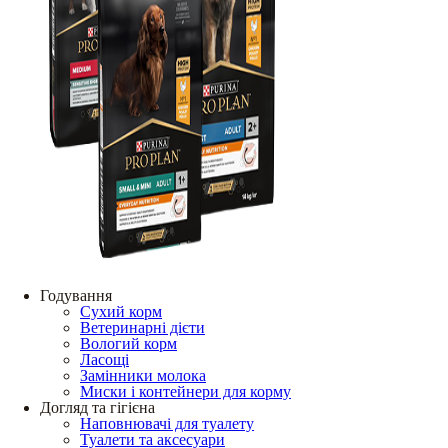
Годування
Сухий корм
Ветеринарні дієти
Вологий корм
Ласощі
Замінники молока
Миски і контейнери для корму
Догляд та гігієна
Наповнювачі для туалету
Туалети та аксесуари