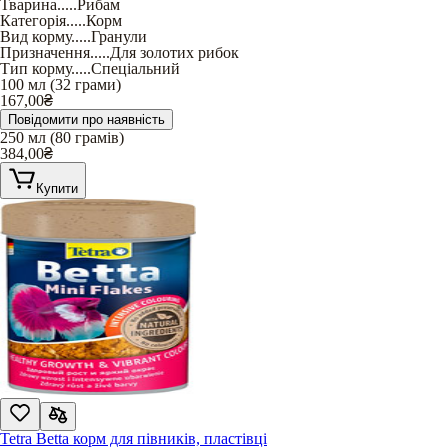
Тварина
.....
Рибам
Категорія
.....
Корм
Вид корму
.....
Гранули
Призначення
.....
Для золотих рибок
Тип корму
.....
Спеціальний
100 мл (32 грами)
167,00
₴
Повідомити про наявність
250 мл (80 грамів)
384,00
₴
Купити
Tetra Betta корм для півників, пластівці