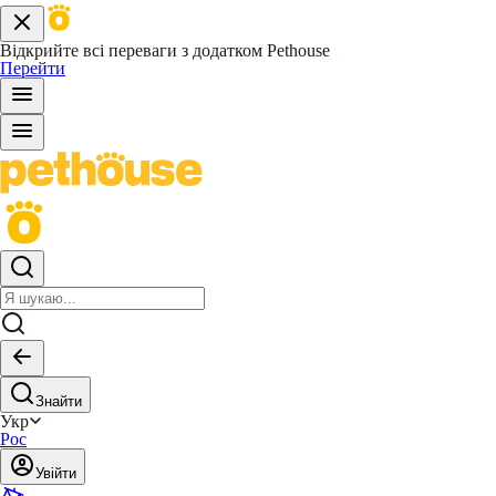
Відкрийте всі переваги з додатком Pethouse
Перейти
Знайти
Укр
Рос
Увійти