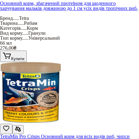
Основний корм, збагачений протеїном для щоденного
харчування мальків довжиною до 1 см усіх видів тропічних риб.
Бренд
.....
Tetra
Тварина
.....
Рибам
Категорія
.....
Корм
Вид корму
.....
Гранули
Тип корму
.....
Універсальний
66 мл
276,00
₴
Купити
TetraMin Pro Crisps Основний корм для всіх видів риб, чипси