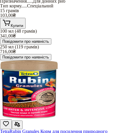
Призначення
.....
Для донних риб
Тип корму
.....
Спеціальний
15 грамів
103,00
₴
Купити
100 мл (48 грамів)
341,00
₴
Повідомити про наявність
250 мл (119 грамів)
716,00
₴
Повідомити про наявність
TetraRubin Granules Корм для посилення природного