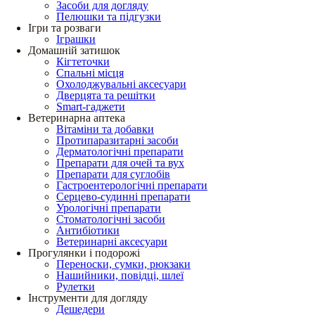
Засоби для догляду
Пелюшки та підгузки
Ігри та розваги
Іграшки
Домашній затишок
Кігтеточки
Спальні місця
Охолоджувальні аксесуари
Дверцята та решітки
Smart-гаджети
Ветеринарна аптека
Вітаміни та добавки
Протипаразитарні засоби
Дерматологічні препарати
Препарати для очей та вух
Препарати для суглобів
Гастроентерологічні препарати
Серцево-судинні препарати
Урологічні препарати
Стоматологічні засоби
Антибіотики
Ветеринарні аксесуари
Прогулянки і подорожі
Переноски, сумки, рюкзаки
Нашийники, повідці, шлеї
Рулетки
Інструменти для догляду
Дешедери