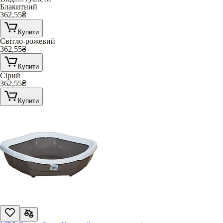
Блакитний
362,55
₴
Купити
Світло-рожевий
362,55
₴
Купити
Сірий
362,55
₴
Купити