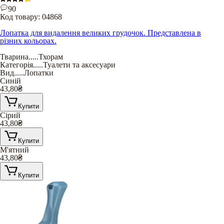
90
Код товару:
04868
Лопатка для видалення великих грудочок. Представлена в
різних кольорах.
Тварина
.....
Тхорам
Категорія
.....
Туалети та аксесуари
Вид
.....
Лопатки
Синій
43,80
₴
Купити
Сірий
43,80
₴
Купити
М'ятний
43,80
₴
Купити