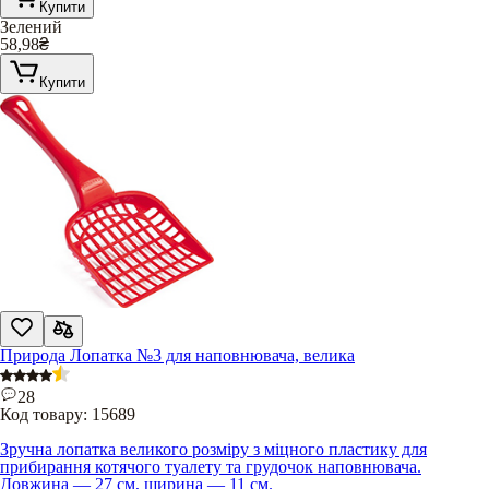
Купити
Зелений
58,98
₴
Купити
Природа Лопатка №3 для наповнювача, велика
28
Код товару:
15689
Зручна лопатка великого розміру з міцного пластику для
прибирання котячого туалету та грудочок наповнювача.
Довжина — 27 см, ширина — 11 см.