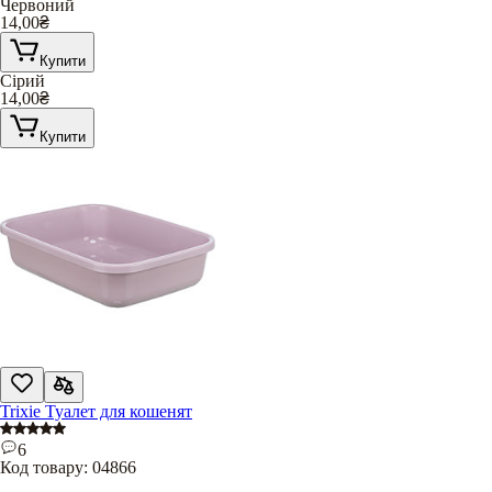
Червоний
14,00
₴
Купити
Сірий
14,00
₴
Купити
Trixie Туалет для кошенят
6
Код товару:
04866