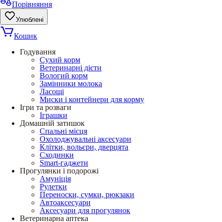
Порівняння
Улюблені
Кошик
Годування
Сухий корм
Ветеринарні дієти
Вологий корм
Замінники молока
Ласощі
Миски і контейнери для корму
Ігри та розваги
Іграшки
Домашній затишок
Спальні місця
Охолоджувальні аксесуари
Клітки, вольєри, дверцята
Сходинки
Smart-гаджети
Прогулянки і подорожі
Амуніція
Рулетки
Переноски, сумки, рюкзаки
Автоаксесуари
Аксесуари для прогулянок
Ветеринарна аптека