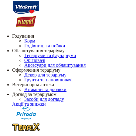
Годування
Корм
Годівниці та поїлки
Облаштування тераріуму
Тераріуми та фаунаріуми
Обігрівачі
Аксесуари для облаштування
Оформлення тераріуму
Декор для тераріуму
Грунти та наповнювачі
Ветеринарна аптека
Вітаміни та добавки
Догляд за тераріумом
Засоби для догляду
Акції та знижки