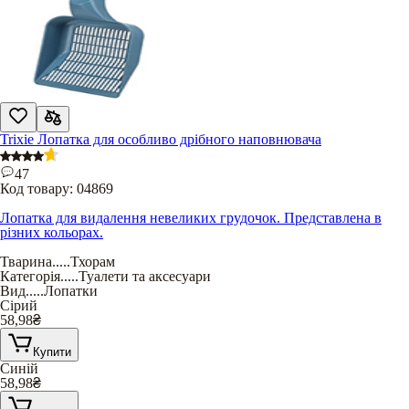
Trixie Лопатка для особливо дрібного наповнювача
47
Код товару:
04869
Лопатка для видалення невеликих грудочок. Представлена в
різних кольорах.
Тварина
.....
Тхорам
Категорія
.....
Туалети та аксесуари
Вид
.....
Лопатки
Сірий
58,98
₴
Купити
Синій
58,98
₴