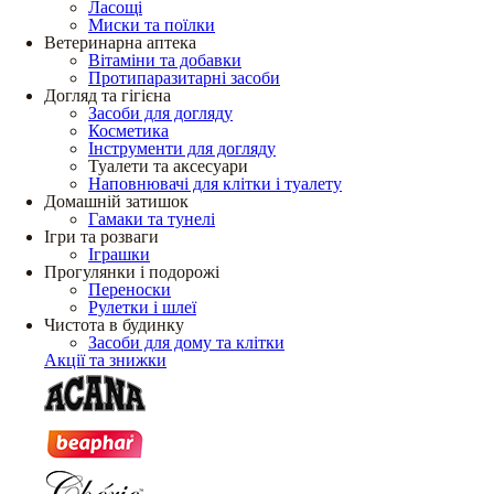
Ласощі
Миски та поїлки
Ветеринарна аптека
Вітаміни та добавки
Протипаразитарні засоби
Догляд та гігієна
Засоби для догляду
Косметика
Інструменти для догляду
Туалети та аксесуари
Наповнювачі для клітки і туалету
Домашній затишок
Гамаки та тунелі
Ігри та розваги
Іграшки
Прогулянки і подорожі
Переноски
Рулетки і шлеї
Чистота в будинку
Засоби для дому та клітки
Акції та знижки