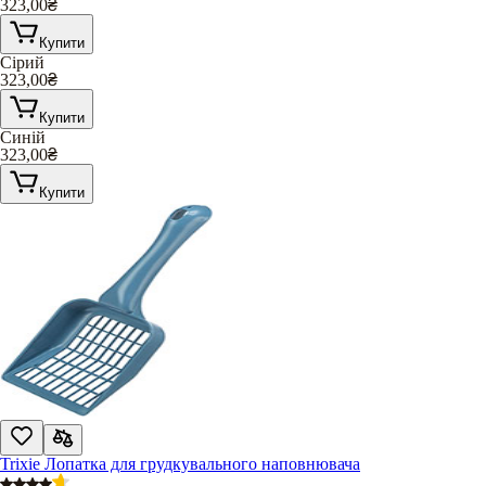
323,00
₴
Купити
Сірий
323,00
₴
Купити
Синій
323,00
₴
Купити
Trixie Лопатка для грудкувального наповнювача