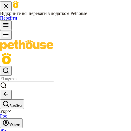
Відкрийте всі переваги з додатком Pethouse
Перейти
Знайти
Укр
Рос
Увійти