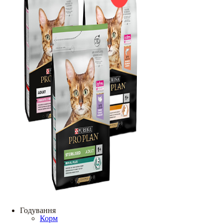
Годування
Корм