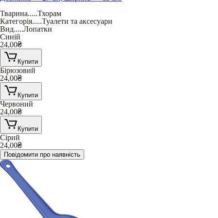
Тварина
.....
Тхорам
Категорія
.....
Туалети та аксесуари
Вид
.....
Лопатки
Синій
24,00
₴
Купити
Бірюзовий
24,00
₴
Купити
Червоний
24,00
₴
Купити
Сірий
24,00
₴
Повідомити про наявність