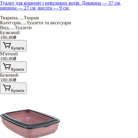
Туалет для кошенят і невеликих котів. Довжина — 37 см,
ширина — 27 см, висота — 9 см.
Тварина
.....
Тхорам
Категорія
.....
Туалети та аксесуари
Вид
.....
Туалети
Бузковий
180,80
₴
Купити
М'ятний
180,80
₴
Купити
Бежевий
180,80
₴
Купити