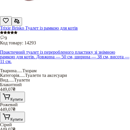
Trixie Brisko Туалет із рамкою для котів
9
Код товару:
14293
Практичний туалет із переробленого пластику зі знімною
рамкою для котів. Довжина — 50 см, ширина — 38 см, висота —
11 см.
Тварина
.....
Тхорам
Категорія
.....
Туалети та аксесуари
Вид
.....
Туалети
Блакитний
449,07
₴
Купити
Рожевий
449,07
₴
Купити
Сірий
449,07
₴