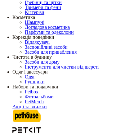
Гребінці та щітки
Тримери та фени
Кігтерізи
Косметика
Шампуні
Доглядова косметика
Парфуми та одеколони
Корекція поведінки
Відлякувачі
Заспокійливі засоби
Засоби для приваблення
Чистота в будинку
Засоби для дому
Інструменти для чистки від шерсті
Одяг і аксесуари
Одяг
Рушники
Набори та подарунки
Petbox
Фотоальбоми
PetMerch
Акції та знижки