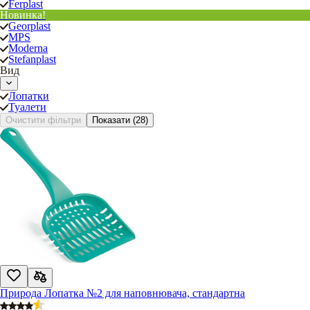
Ferplast
Новинка!
Georplast
MPS
Moderna
Stefanplast
Вид
Лопатки
Туалети
Очистити фільтри
Показати
(28)
Природа Лопатка №2 для наповнювача, стандартна