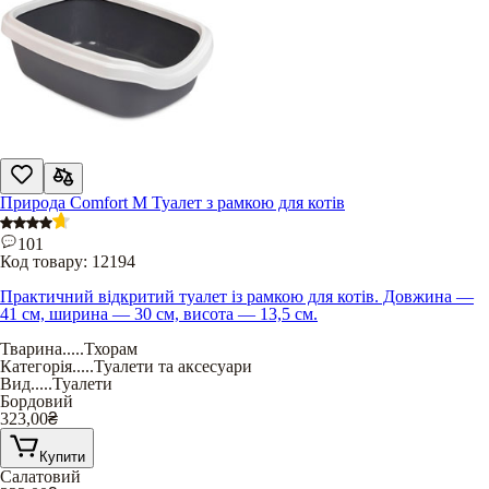
Природа Comfort М Туалет з рамкою для котів
101
Код товару:
12194
Практичний відкритий туалет із рамкою для котів. Довжина —
41 см, ширина — 30 см, висота — 13,5 см.
Тварина
.....
Тхорам
Категорія
.....
Туалети та аксесуари
Вид
.....
Туалети
Бордовий
323,00
₴
Купити
Салатовий