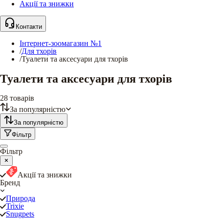
Акції та знижки
Контакти
Інтернет-зоомагазин №1
/
Для тхорів
/
Туалети та аксесуари для тхорів
Туалети та аксесуари для тхорів
28
товарів
За популярністю
За популярністю
Фільтр
Фільтр
Акції та знижки
Бренд
Природа
Trixie
Snugpets