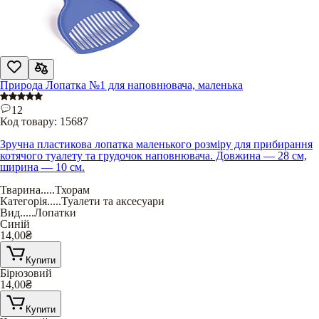
Природа Лопатка №1 для наповнювача, маленька
12
Код товару:
15687
Зручна пластикова лопатка маленького розміру для прибирання
котячого туалету та грудочок наповнювача. Довжина — 28 см,
ширина — 10 см.
Тварина
.....
Тхорам
Категорія
.....
Туалети та аксесуари
Вид
.....
Лопатки
Синій
14,00
₴
Купити
Бірюзовий
14,00
₴
Купити