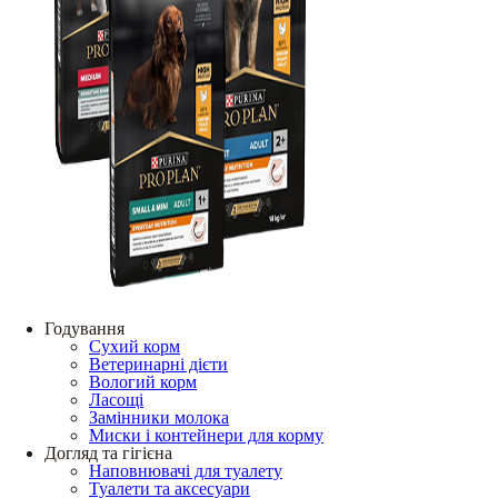
Годування
Сухий корм
Ветеринарні дієти
Вологий корм
Ласощі
Замінники молока
Миски і контейнери для корму
Догляд та гігієна
Наповнювачі для туалету
Туалети та аксесуари