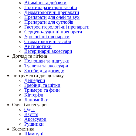
Вітаміни та добавки
Протипаразитарні засоби
Дерматологічні препарати
Препарати для очей та вух
Препарати для суглобів
Гастроентерологічні препарати
Серцево-судинні препарати
Урологічні препарати
Стоматологічні засоби
Антибіотики
Ветеринарні аксесуари
Догляд та гігієна
Пелюшки та підгузки
Туалети та аксесуари
Засоби для догляду
Інструменти для догляду
Дешедери
Гребінці та щітки
Тримери та фени
Кігтерізи
Лапомийки
Одяг і аксесуари
Одяг
Взуття
Аксесуари
Рушники
Косметика
Шампуні