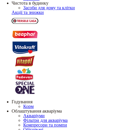
Чистота в будинку
Засоби для дому та клітки
Акції та знижки
Годування
Корм
Облаштування акваріума
Акваріуми
Фільтри для акваріума
Компресори та помпи
Обігрівачі