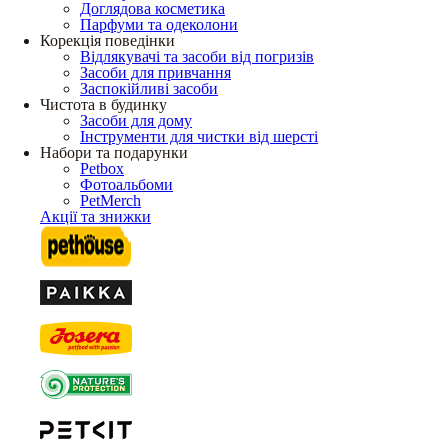
Доглядова косметика
Парфуми та одеколони
Корекція поведінки
Відлякувачі та засоби від погризів
Засоби для привчання
Заспокійливі засоби
Чистота в будинку
Засоби для дому
Інструменти для чистки від шерсті
Набори та подарунки
Petbox
Фотоальбоми
PetMerch
Акції та знижки