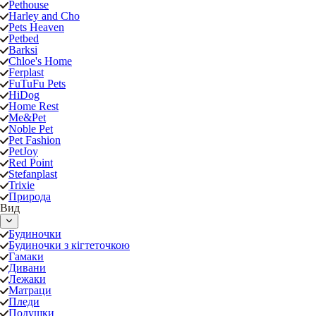
Pethouse
Harley and Cho
Pets Heaven
Petbed
Barksi
Chloe's Home
Ferplast
FuTuFu Pets
HiDog
Home Rest
Me&Pet
Noble Pet
Pet Fashion
PetJoy
Red Point
Stefanplast
Trixie
Природа
Вид
Будиночки
Будиночки з кігтеточкою
Гамаки
Дивани
Лежаки
Матраци
Пледи
Подушки