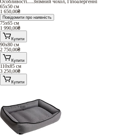
Особливості
.....
Знімний чохол
,
Гіпоалергенні
65х50 см
1 650,00
₴
Повідомити про наявність
75х65 см
1 990,00
₴
Купити
90х80 см
2 750,00
₴
Купити
110х85 см
3 250,00
₴
Купити