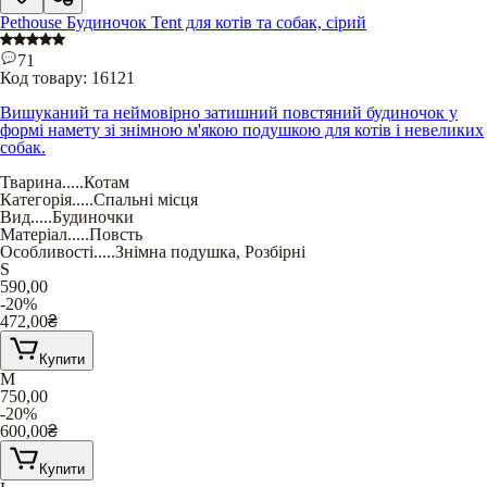
Pethouse Будиночок Tent для котів та собак, сірий
71
Код товару:
16121
Вишуканий та неймовірно затишний повстяний будиночок у
формі намету зі знімною м'якою подушкою для котів і невеликих
собак.
Тварина
.....
Котам
Категорія
.....
Спальні місця
Вид
.....
Будиночки
Матеріал
.....
Повсть
Особливості
.....
Знімна подушка
,
Розбірні
S
590,00
-20%
472,00
₴
Купити
M
750,00
-20%
600,00
₴
Купити