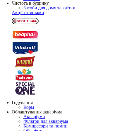
Чистота в будинку
Засоби для дому та клітки
Акції та знижки
Годування
Корм
Облаштування акваріума
Акваріуми
Фільтри для акваріума
Компресори та помпи
Обігрівачі