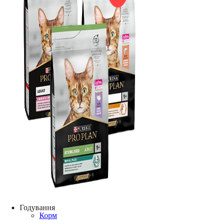
Годування
Корм