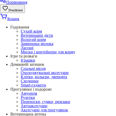
Порівняння
Улюблені
Кошик
Годування
Сухий корм
Ветеринарні дієти
Вологий корм
Замінники молока
Ласощі
Миски і контейнери для корму
Ігри та розваги
Іграшки
Домашній затишок
Спальні місця
Охолоджувальні аксесуари
Клітки, вольєри, дверцята
Сходинки
Smart-гаджети
Прогулянки і подорожі
Амуніція
Рулетки
Переноски, сумки, рюкзаки
Автоаксесуари
Аксесуари для прогулянок
Ветеринарна аптека