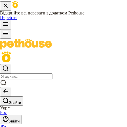
Відкрийте всі переваги з додатком Pethouse
Перейти
Знайти
Укр
Рос
Увійти