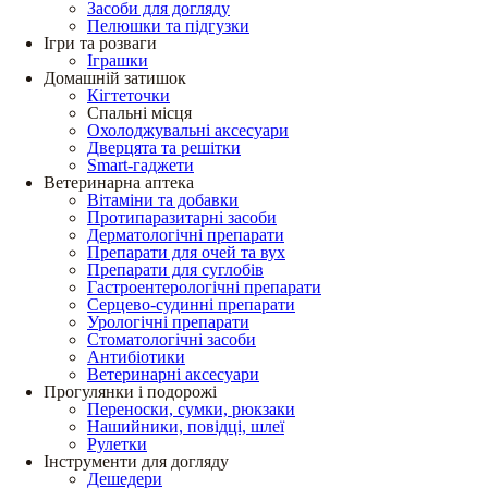
Засоби для догляду
Пелюшки та підгузки
Ігри та розваги
Іграшки
Домашній затишок
Кігтеточки
Спальні місця
Охолоджувальні аксесуари
Дверцята та решітки
Smart-гаджети
Ветеринарна аптека
Вітаміни та добавки
Протипаразитарні засоби
Дерматологічні препарати
Препарати для очей та вух
Препарати для суглобів
Гастроентерологічні препарати
Серцево-судинні препарати
Урологічні препарати
Стоматологічні засоби
Антибіотики
Ветеринарні аксесуари
Прогулянки і подорожі
Переноски, сумки, рюкзаки
Нашийники, повідці, шлеї
Рулетки
Інструменти для догляду
Дешедери