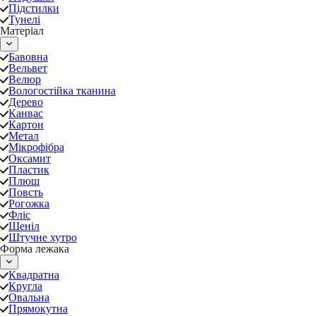
Підстилки
Тунелі
Матеріал
Бавовна
Вельвет
Велюр
Вологостійка тканина
Дерево
Канвас
Картон
Метал
Мікрофібра
Оксамит
Пластик
Плюш
Повсть
Рогожка
Фліс
Шеніл
Штучне хутро
Форма лежака
Квадратна
Кругла
Овальна
Прямокутна