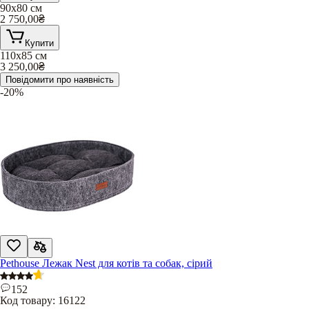
90х80 см
2 750,00
₴
Купити
110х85 см
3 250,00
₴
Повідомити про наявність
-20%
Pethouse Лежак Nest для котів та собак, сірий
152
Код товару:
16122