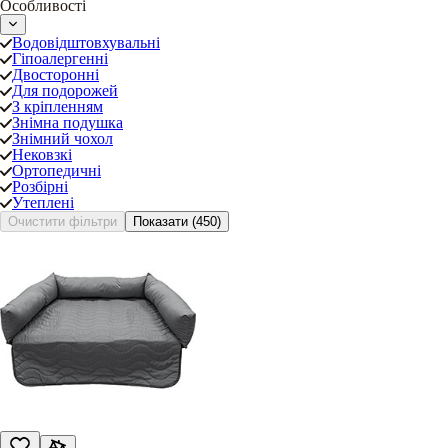
Особливості
Водовідштовхувальні
Гіпоалергенні
Двосторонні
Для подорожей
З кріпленням
Знімна подушка
Знімний чохол
Нековзкі
Ортопедичні
Розбірні
Утеплені
Очистити фільтри
Показати
(450)