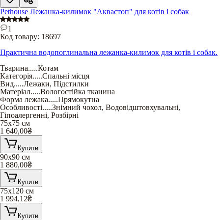
Pethouse Лежанка-килимок "Аквастоп" для котів і собак
1
Код товару:
18697
Практична водопоглинальна лежанка-килимок для котів і собак.
Тварина
.....
Котам
Категорія
.....
Спальні місця
Вид
.....
Лежаки
,
Підстилки
Матеріал
.....
Вологостійка тканина
Форма лежака
.....
Прямокутна
Особливості
.....
Знімний чохол
,
Водовідштовхувальні
,
Гіпоалергенні
,
Розбірні
75х75 см
1 640,00
₴
Купити
90х90 см
1 880,00
₴
Купити
75х120 см
1 994,12
₴
Купити