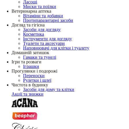
Ласощі
Миски та поїлки
Ветеринарна аптека
Вітаміни та добавки
Протипаразитарні засоби
Догляд та гігієна
Засоби для догляду
Косметика
Інструменти для догляду
Туалети та аксесуари
Наповнювачі для клітки і туалету
Домашній затишок
Гамаки та тунелі
Ігри та розваги
Іграшки
Прогулянки і подорожі
Переноски
Рулетки і шлеї
Чистота в будинку
Засоби для дому та клітки
Акції та знижки