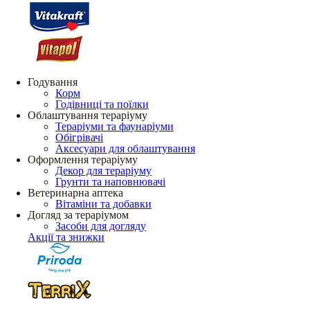
Годування
Корм
Годівниці та поїлки
Облаштування тераріуму
Тераріуми та фаунаріуми
Обігрівачі
Аксесуари для облаштування
Оформлення тераріуму
Декор для тераріуму
Грунти та наповнювачі
Ветеринарна аптека
Вітаміни та добавки
Догляд за тераріумом
Засоби для догляду
Акції та знижки