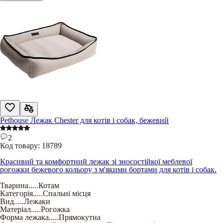
Pethouse Лежак Chester для котів і собак, бежевий
2
Код товару:
18789
Красивий та комфортний лежак зі зносостійкої меблевої
рогожки бежевого кольору з м'якими бортами для котів і собак.
Тварина
.....
Котам
Категорія
.....
Спальні місця
Вид
.....
Лежаки
Матеріал
.....
Рогожка
Форма лежака
.....
Прямокутна