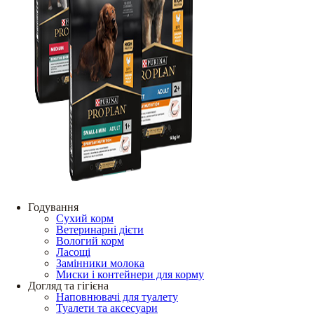
Годування
Сухий корм
Ветеринарні дієти
Вологий корм
Ласощі
Замінники молока
Миски і контейнери для корму
Догляд та гігієна
Наповнювачі для туалету
Туалети та аксесуари