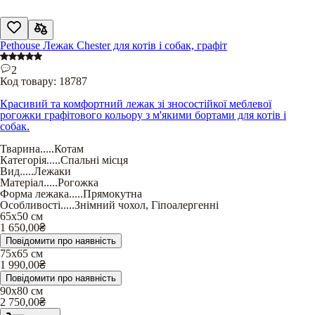
Pethouse Лежак Chester для котів і собак, графіт
2
Код товару:
18787
Красивий та комфортний лежак зі зносостійкої меблевої
рогожки графітового кольору з м'якими бортами для котів і
собак.
Тварина
.....
Котам
Категорія
.....
Спальні місця
Вид
.....
Лежаки
Матеріал
.....
Рогожка
Форма лежака
.....
Прямокутна
Особливості
.....
Знімний чохол
,
Гіпоалергенні
65х50 см
1 650,00
₴
Повідомити про наявність
75х65 см
1 990,00
₴
Повідомити про наявність
90х80 см
2 750,00
₴