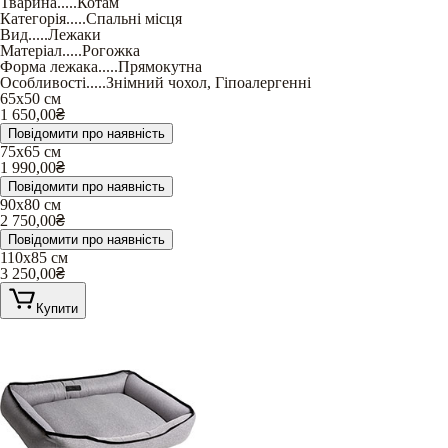
Тварина
.....
Котам
Категорія
.....
Спальні місця
Вид
.....
Лежаки
Матеріал
.....
Рогожка
Форма лежака
.....
Прямокутна
Особливості
.....
Знімний чохол
,
Гіпоалергенні
65х50 см
1 650,00
₴
Повідомити про наявність
75х65 см
1 990,00
₴
Повідомити про наявність
90х80 см
2 750,00
₴
Повідомити про наявність
110х85 см
3 250,00
₴
Купити