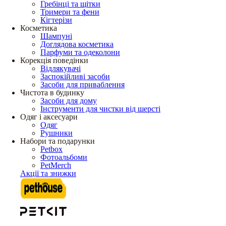
Гребінці та щітки
Тримери та фени
Кігтерізи
Косметика
Шампуні
Доглядова косметика
Парфуми та одеколони
Корекція поведінки
Відлякувачі
Заспокійливі засоби
Засоби для приваблення
Чистота в будинку
Засоби для дому
Інструменти для чистки від шерсті
Одяг і аксесуари
Одяг
Рушники
Набори та подарунки
Petbox
Фотоальбоми
PetMerch
Акції та знижки