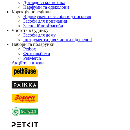
Доглядова косметика
Парфуми та одеколони
Корекція поведінки
Відлякувачі та засоби від погризів
Засоби для привчання
Заспокійливі засоби
Чистота в будинку
Засоби для дому
Інструменти для чистки від шерсті
Набори та подарунки
Petbox
Фотоальбоми
PetMerch
Акції та знижки