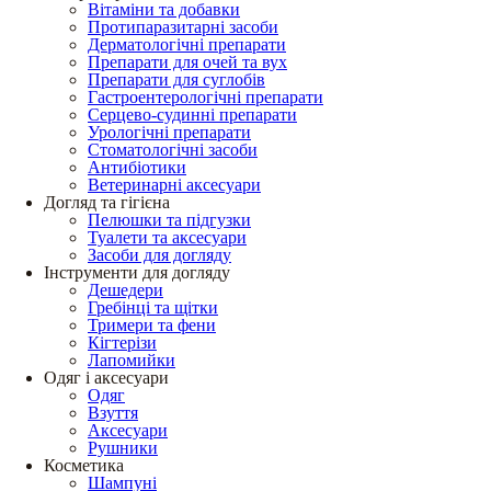
Вітаміни та добавки
Протипаразитарні засоби
Дерматологічні препарати
Препарати для очей та вух
Препарати для суглобів
Гастроентерологічні препарати
Серцево-судинні препарати
Урологічні препарати
Стоматологічні засоби
Антибіотики
Ветеринарні аксесуари
Догляд та гігієна
Пелюшки та підгузки
Туалети та аксесуари
Засоби для догляду
Інструменти для догляду
Дешедери
Гребінці та щітки
Тримери та фени
Кігтерізи
Лапомийки
Одяг і аксесуари
Одяг
Взуття
Аксесуари
Рушники
Косметика
Шампуні