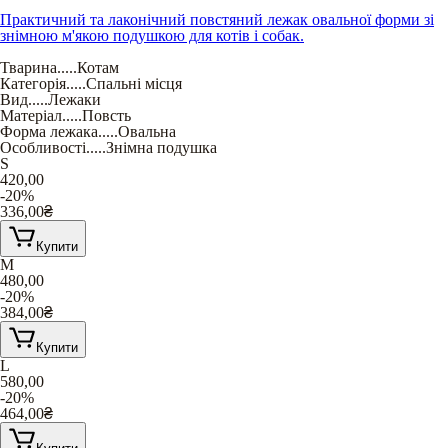
Практичний та лаконічний повстяний лежак овальної форми зі
знімною м'якою подушкою для котів і собак.
Тварина
.....
Котам
Категорія
.....
Спальні місця
Вид
.....
Лежаки
Матеріал
.....
Повсть
Форма лежака
.....
Овальна
Особливості
.....
Знімна подушка
S
420,00
-20%
336,00
₴
Купити
M
480,00
-20%
384,00
₴
Купити
L
580,00
-20%
464,00
₴