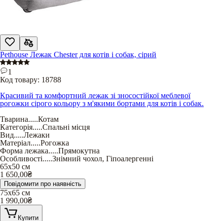
Pethouse Лежак Chester для котів і собак, сірий
1
Код товару:
18788
Красивий та комфортний лежак зі зносостійкої меблевої
рогожки сірого кольору з м'якими бортами для котів і собак.
Тварина
.....
Котам
Категорія
.....
Спальні місця
Вид
.....
Лежаки
Матеріал
.....
Рогожка
Форма лежака
.....
Прямокутна
Особливості
.....
Знімний чохол
,
Гіпоалергенні
65х50 см
1 650,00
₴
Повідомити про наявність
75х65 см
1 990,00
₴
Купити