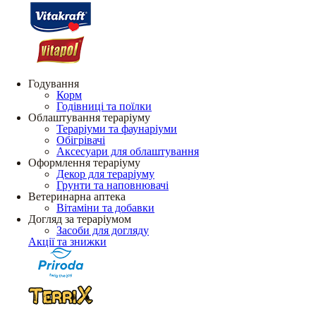
Годування
Корм
Годівниці та поїлки
Облаштування тераріуму
Тераріуми та фаунаріуми
Обігрівачі
Аксесуари для облаштування
Оформлення тераріуму
Декор для тераріуму
Грунти та наповнювачі
Ветеринарна аптека
Вітаміни та добавки
Догляд за тераріумом
Засоби для догляду
Акції та знижки