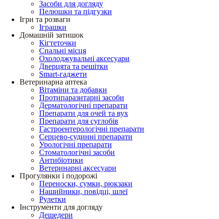
Засоби для догляду
Пелюшки та підгузки
Ігри та розваги
Іграшки
Домашній затишок
Кігтеточки
Спальні місця
Охолоджувальні аксесуари
Дверцята та решітки
Smart-гаджети
Ветеринарна аптека
Вітаміни та добавки
Протипаразитарні засоби
Дерматологічні препарати
Препарати для очей та вух
Препарати для суглобів
Гастроентерологічні препарати
Серцево-судинні препарати
Урологічні препарати
Стоматологічні засоби
Антибіотики
Ветеринарні аксесуари
Прогулянки і подорожі
Переноски, сумки, рюкзаки
Нашийники, повідці, шлеї
Рулетки
Інструменти для догляду
Дешедери