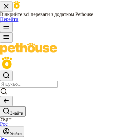
Відкрийте всі переваги з додатком Pethouse
Перейти
Знайти
Укр
Рос
Увійти