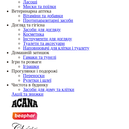
Ласощі
Миски та поїлки
Ветеринарна аптека
Вітаміни та добавки
Протипаразитарні засоби
Догляд та гігієна
Засоби для догляду
Косметика
Інструменти для догляду
Туалети та аксесуари
Наповнювачі для клітки і туалету
Домашній затишок
Гамаки та тунелі
Ігри та розваги
Іграшки
Прогулянки і подорожі
Переноски
Рулетки і шлеї
Чистота в будинку
Засоби для дому та клітки
Акції та знижки