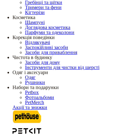
Гребінці та щітки
Тримери та фени
Кігтерізи
Косметика
Шампуні
Доглядова косметика
Парфуми та одеколони
Корекція поведінки
Відлякувачі
Заспокійливі засоби
Засоби для приваблення
Чистота в будинку
Засоби для дому
Інструменти для чистки від шерсті
Одяг і аксесуари
Одяг
Рушники
Набори та подарунки
Petbox
Фотоальбоми
PetMerch
Акції та знижки