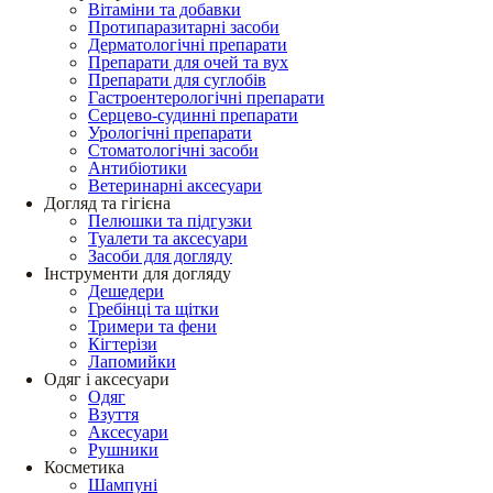
Вітаміни та добавки
Протипаразитарні засоби
Дерматологічні препарати
Препарати для очей та вух
Препарати для суглобів
Гастроентерологічні препарати
Серцево-судинні препарати
Урологічні препарати
Стоматологічні засоби
Антибіотики
Ветеринарні аксесуари
Догляд та гігієна
Пелюшки та підгузки
Туалети та аксесуари
Засоби для догляду
Інструменти для догляду
Дешедери
Гребінці та щітки
Тримери та фени
Кігтерізи
Лапомийки
Одяг і аксесуари
Одяг
Взуття
Аксесуари
Рушники
Косметика
Шампуні