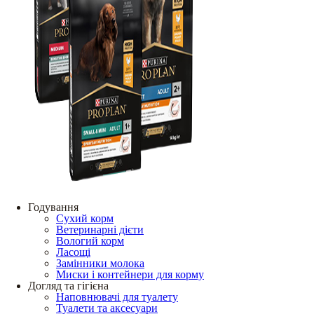
Годування
Сухий корм
Ветеринарні дієти
Вологий корм
Ласощі
Замінники молока
Миски і контейнери для корму
Догляд та гігієна
Наповнювачі для туалету
Туалети та аксесуари