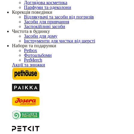
Доглядова косметика
Парфуми та одеколони
Корекція поведінки
Відлякувачі та засоби від погризів
Засоби для привчання
Заспокійливі засоби
Чистота в будинку
Засоби для дому
Інструменти для чистки від шерсті
Набори та подарунки
Petbox
Фотоальбоми
PetMerch
Акції та знижки