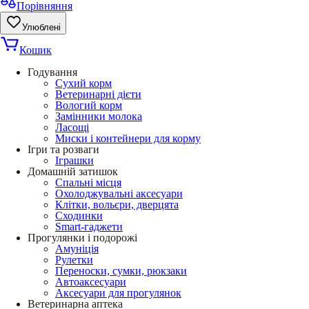
Порівняння
Улюблені
Кошик
Годування
Сухий корм
Ветеринарні дієти
Вологий корм
Замінники молока
Ласощі
Миски і контейнери для корму
Ігри та розваги
Іграшки
Домашній затишок
Спальні місця
Охолоджувальні аксесуари
Клітки, вольєри, дверцята
Сходинки
Smart-гаджети
Прогулянки і подорожі
Амуніція
Рулетки
Переноски, сумки, рюкзаки
Автоаксесуари
Аксесуари для прогулянок
Ветеринарна аптека