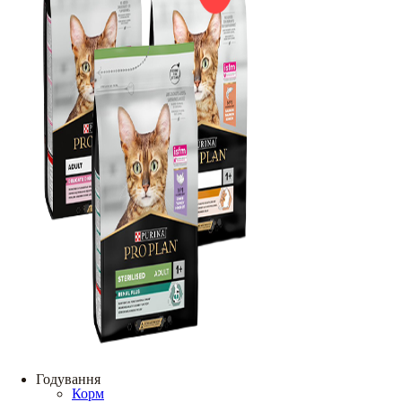
Годування
Корм