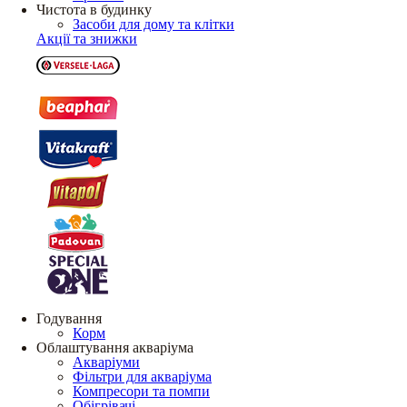
Чистота в будинку
Засоби для дому та клітки
Акції та знижки
Годування
Корм
Облаштування акваріума
Акваріуми
Фільтри для акваріума
Компресори та помпи
Обігрівачі