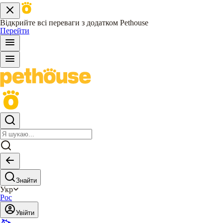
Відкрийте всі переваги з додатком Pethouse
Перейти
Знайти
Укр
Рос
Увійти