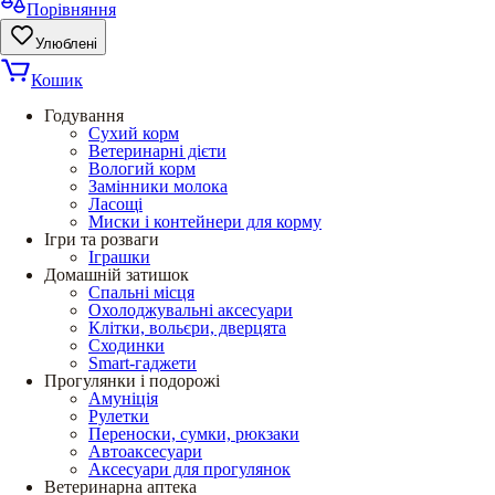
Порівняння
Улюблені
Кошик
Годування
Сухий корм
Ветеринарні дієти
Вологий корм
Замінники молока
Ласощі
Миски і контейнери для корму
Ігри та розваги
Іграшки
Домашній затишок
Спальні місця
Охолоджувальні аксесуари
Клітки, вольєри, дверцята
Сходинки
Smart-гаджети
Прогулянки і подорожі
Амуніція
Рулетки
Переноски, сумки, рюкзаки
Автоаксесуари
Аксесуари для прогулянок
Ветеринарна аптека