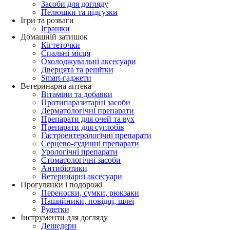
Засоби для догляду
Пелюшки та підгузки
Ігри та розваги
Іграшки
Домашній затишок
Кігтеточки
Спальні місця
Охолоджувальні аксесуари
Дверцята та решітки
Smart-гаджети
Ветеринарна аптека
Вітаміни та добавки
Протипаразитарні засоби
Дерматологічні препарати
Препарати для очей та вух
Препарати для суглобів
Гастроентерологічні препарати
Серцево-судинні препарати
Урологічні препарати
Стоматологічні засоби
Антибіотики
Ветеринарні аксесуари
Прогулянки і подорожі
Переноски, сумки, рюкзаки
Нашийники, повідці, шлеї
Рулетки
Інструменти для догляду
Дешедери