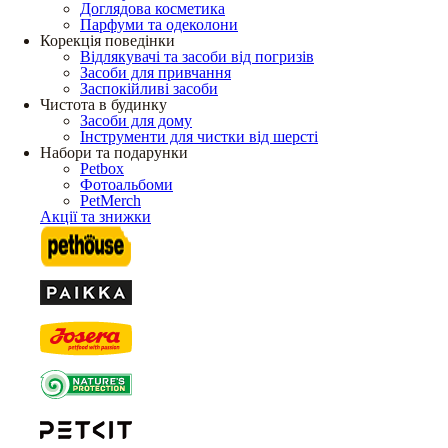
Доглядова косметика
Парфуми та одеколони
Корекція поведінки
Відлякувачі та засоби від погризів
Засоби для привчання
Заспокійливі засоби
Чистота в будинку
Засоби для дому
Інструменти для чистки від шерсті
Набори та подарунки
Petbox
Фотоальбоми
PetMerch
Акції та знижки