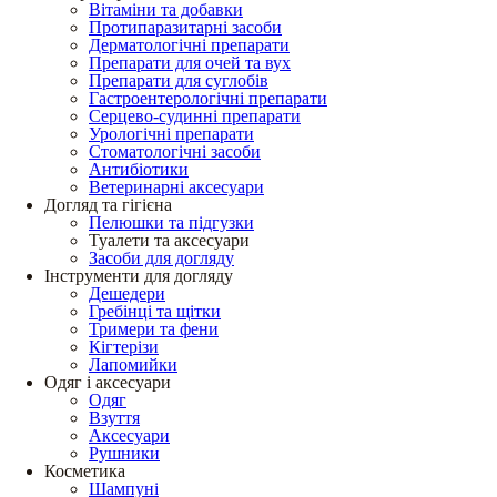
Вітаміни та добавки
Протипаразитарні засоби
Дерматологічні препарати
Препарати для очей та вух
Препарати для суглобів
Гастроентерологічні препарати
Серцево-судинні препарати
Урологічні препарати
Стоматологічні засоби
Антибіотики
Ветеринарні аксесуари
Догляд та гігієна
Пелюшки та підгузки
Туалети та аксесуари
Засоби для догляду
Інструменти для догляду
Дешедери
Гребінці та щітки
Тримери та фени
Кігтерізи
Лапомийки
Одяг і аксесуари
Одяг
Взуття
Аксесуари
Рушники
Косметика
Шампуні