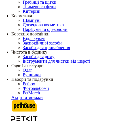
Гребінці та щітки
Тримери та фени
Кігтерізи
Косметика
Шампуні
Доглядова косметика
Парфуми та одеколони
Корекція поведінки
Відлякувачі
Заспокійливі засоби
Засоби для приваблення
Чистота в будинку
Засоби для дому
Інструменти для чистки від шерсті
Одяг і аксесуари
Одяг
Рушники
Набори та подарунки
Petbox
Фотоальбоми
PetMerch
Акції та знижки