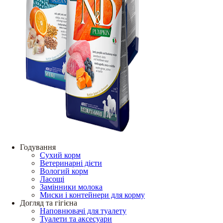
Годування
Сухий корм
Ветеринарні дієти
Вологий корм
Ласощі
Замінники молока
Миски і контейнери для корму
Догляд та гігієна
Наповнювачі для туалету
Туалети та аксесуари