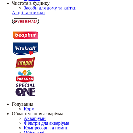
Чистота в будинку
Засоби для дому та клітки
Акції та знижки
Годування
Корм
Облаштування акваріума
Акваріуми
Фільтри для акваріума
Компресори та помпи
Обігрівачі