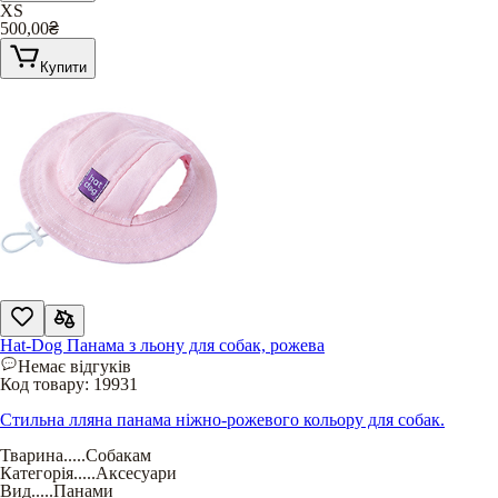
XS
500,00
₴
Купити
Hat-Dog Панама з льону для собак, рожева
Немає відгуків
Код товару:
19931
Стильна лляна панама ніжно-рожевого кольору для собак.
Тварина
.....
Собакам
Категорія
.....
Аксесуари
Вид
.....
Панами