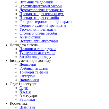
Вітаміни та добавки
Протипаразитарні засоби
Дерматологічні препарати
Препарати для очей та вух
Препарати для суглобів
Гастроентерологічні препарати
Серцево-судинні препарати
Урологічні препарати
Стоматологічні засоби
Антибіотики
Ветеринарні аксесуари
Догляд та гігієна
Пелюшки та підгузки
Туалети та аксесуари
Засоби для догляду
Інструменти для догляду
Дешедери
Гребінці та щітки
Тримери та фени
Кігтерізи
Лапомийки
Одяг і аксесуари
Одяг
Взуття
Аксесуари
Рушники
Косметика
Шампуні