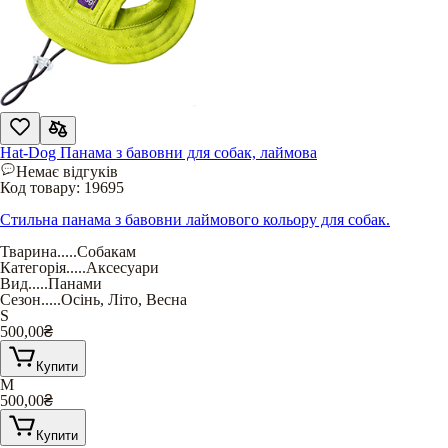
Hat-Dog Панама з бавовни для собак, лаймова
Немає відгуків
Код товару:
19695
Стильна панама з бавовни лаймового кольору для собак.
Тварина
.....
Собакам
Категорія
.....
Аксесуари
Вид
.....
Панами
Сезон
.....
Осінь
,
Літо
,
Весна
S
500,00
₴
Купити
M
500,00
₴
Купити