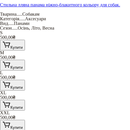
Стильна лляна панама ніжно-блакитного кольору для собак.
Тварина
.....
Собакам
Категорія
.....
Аксесуари
Вид
.....
Панами
Сезон
.....
Осінь
,
Літо
,
Весна
S
500,00
₴
Купити
M
500,00
₴
Купити
L
500,00
₴
Купити
XL
500,00
₴
Купити
XXL
500,00
₴
Купити