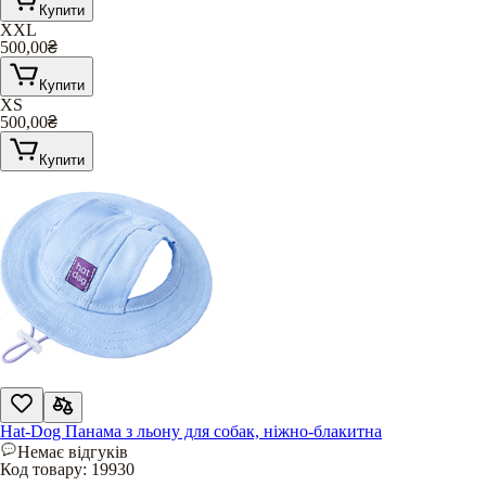
Купити
XXL
500,00
₴
Купити
XS
500,00
₴
Купити
Hat-Dog Панама з льону для собак, ніжно-блакитна
Немає відгуків
Код товару:
19930