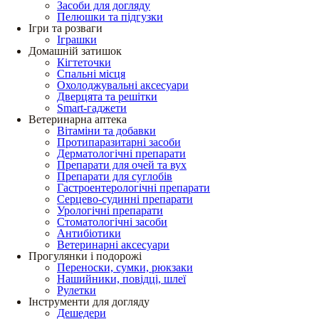
Засоби для догляду
Пелюшки та підгузки
Ігри та розваги
Іграшки
Домашній затишок
Кігтеточки
Спальні місця
Охолоджувальні аксесуари
Дверцята та решітки
Smart-гаджети
Ветеринарна аптека
Вітаміни та добавки
Протипаразитарні засоби
Дерматологічні препарати
Препарати для очей та вух
Препарати для суглобів
Гастроентерологічні препарати
Серцево-судинні препарати
Урологічні препарати
Стоматологічні засоби
Антибіотики
Ветеринарні аксесуари
Прогулянки і подорожі
Переноски, сумки, рюкзаки
Нашийники, повідці, шлеї
Рулетки
Інструменти для догляду
Дешедери