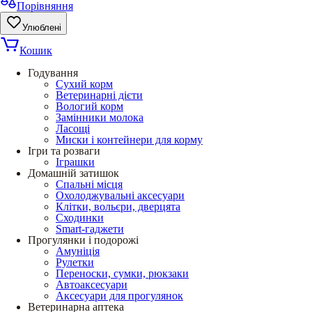
Порівняння
Улюблені
Кошик
Годування
Сухий корм
Ветеринарні дієти
Вологий корм
Замінники молока
Ласощі
Миски і контейнери для корму
Ігри та розваги
Іграшки
Домашній затишок
Спальні місця
Охолоджувальні аксесуари
Клітки, вольєри, дверцята
Сходинки
Smart-гаджети
Прогулянки і подорожі
Амуніція
Рулетки
Переноски, сумки, рюкзаки
Автоаксесуари
Аксесуари для прогулянок
Ветеринарна аптека