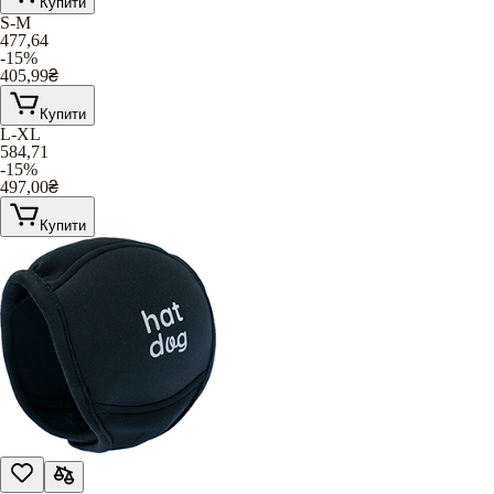
Купити
S-M
477,64
-15%
405,99
₴
Купити
L-XL
584,71
-15%
497,00
₴
Купити