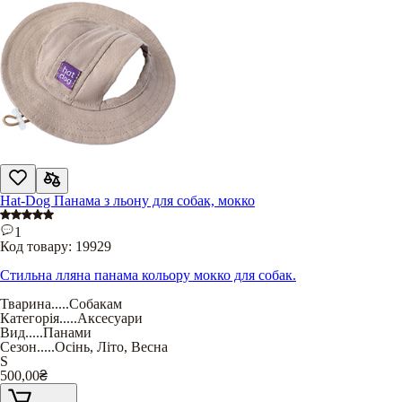
Hat-Dog Панама з льону для собак, мокко
1
Код товару:
19929
Стильна лляна панама кольору мокко для собак.
Тварина
.....
Собакам
Категорія
.....
Аксесуари
Вид
.....
Панами
Сезон
.....
Осінь
,
Літо
,
Весна
S
500,00
₴