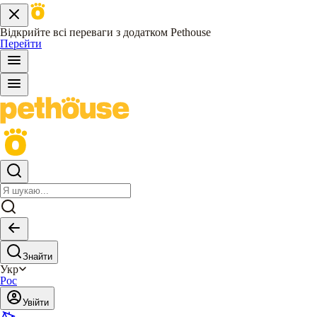
Відкрийте всі переваги з додатком Pethouse
Перейти
Знайти
Укр
Рос
Увійти