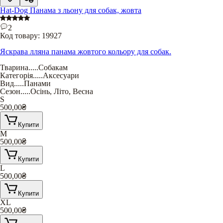
Hat-Dog Панама з льону для собак, жовта
2
Код товару:
19927
Яскрава лляна панама жовтого кольору для собак.
Тварина
.....
Собакам
Категорія
.....
Аксесуари
Вид
.....
Панами
Сезон
.....
Осінь
,
Літо
,
Весна
S
500,00
₴
Купити
M
500,00
₴
Купити
L
500,00
₴
Купити
XL
500,00
₴