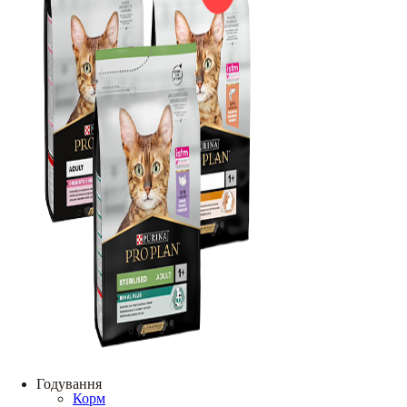
Годування
Корм