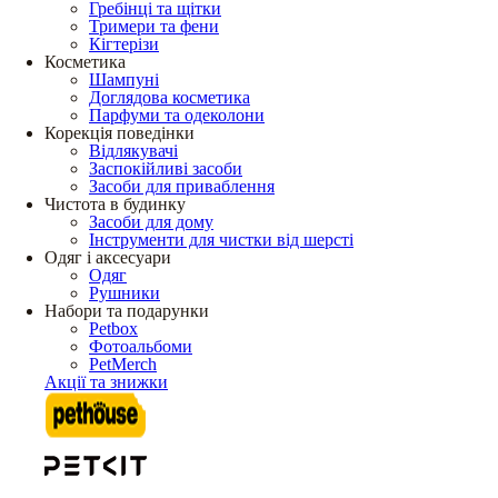
Гребінці та щітки
Тримери та фени
Кігтерізи
Косметика
Шампуні
Доглядова косметика
Парфуми та одеколони
Корекція поведінки
Відлякувачі
Заспокійливі засоби
Засоби для приваблення
Чистота в будинку
Засоби для дому
Інструменти для чистки від шерсті
Одяг і аксесуари
Одяг
Рушники
Набори та подарунки
Petbox
Фотоальбоми
PetMerch
Акції та знижки