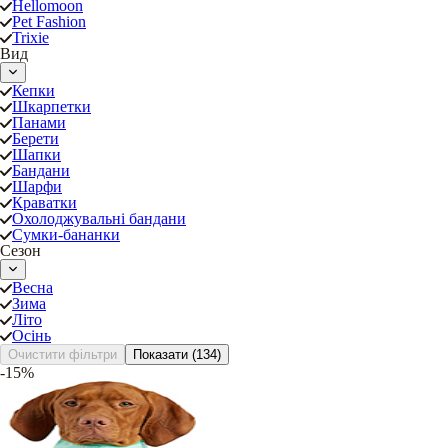
Hellomoon
Pet Fashion
Trixie
Вид
Кепки
Шкарпетки
Панами
Берети
Шапки
Бандани
Шарфи
Краватки
Охолоджувальні бандани
Сумки-бананки
Сезон
Весна
Зима
Літо
Осінь
Очистити фільтри
Показати
(134)
-15%