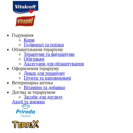
Годування
Корм
Годівниці та поїлки
Облаштування тераріуму
Тераріуми та фаунаріуми
Обігрівачі
Аксесуари для облаштування
Оформлення тераріуму
Декор для тераріуму
Грунти та наповнювачі
Ветеринарна аптека
Вітаміни та добавки
Догляд за тераріумом
Засоби для догляду
Акції та знижки