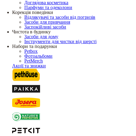
Доглядова косметика
Парфуми та одеколони
Корекція поведінки
Відлякувачі та засоби від погризів
Засоби для привчання
Заспокійливі засоби
Чистота в будинку
Засоби для дому
Інструменти для чистки від шерсті
Набори та подарунки
Petbox
Фотоальбоми
PetMerch
Акції та знижки