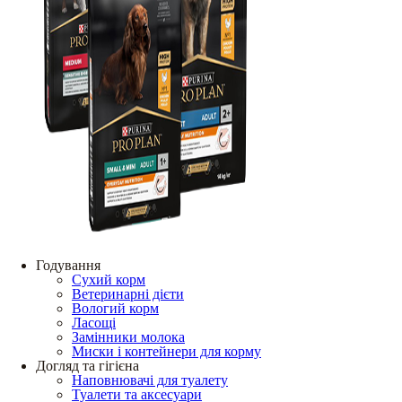
Годування
Сухий корм
Ветеринарні дієти
Вологий корм
Ласощі
Замінники молока
Миски і контейнери для корму
Догляд та гігієна
Наповнювачі для туалету
Туалети та аксесуари