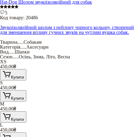
Hat-Dog Шолом звукоізоляційний для собак
5
Код товару:
20486
Звукоізоляційний шолом з нейлону чорного кольору, створений
для зменшення впливу гучних звуків на чутливі вушка собак.
Тварина
.....
Собакам
Категорія
.....
Аксесуари
Вид
.....
Шапки
Сезон
.....
Осінь
,
Зима
,
Літо
,
Весна
XS
450,00
₴
Купити
S
450,00
₴
Купити
M
450,00
₴
Купити
L
450,00
₴