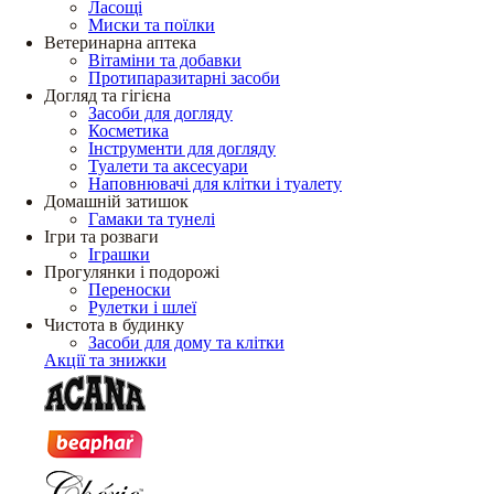
Ласощі
Миски та поїлки
Ветеринарна аптека
Вітаміни та добавки
Протипаразитарні засоби
Догляд та гігієна
Засоби для догляду
Косметика
Інструменти для догляду
Туалети та аксесуари
Наповнювачі для клітки і туалету
Домашній затишок
Гамаки та тунелі
Ігри та розваги
Іграшки
Прогулянки і подорожі
Переноски
Рулетки і шлеї
Чистота в будинку
Засоби для дому та клітки
Акції та знижки