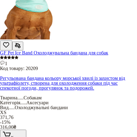
GF Pet Ice Band Охолоджувальна бандана для собак
1
Код товару:
20209
Регульована бандана кольору морської хвилі із захистом від
ультрафіолету, створена для охолодження собаки під час
спекотної погоди, прогулянок та подорожей.
Тварина
.....
Собакам
Категорія
.....
Аксесуари
Вид
.....
Охолоджувальні бандани
XS
371,76
-15%
316,00
₴