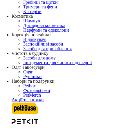
Гребінці та щітки
Тримери та фени
Кігтерізи
Косметика
Шампуні
Доглядова косметика
Парфуми та одеколони
Корекція поведінки
Відлякувачі
Заспокійливі засоби
Засоби для приваблення
Чистота в будинку
Засоби для дому
Інструменти для чистки від шерсті
Одяг і аксесуари
Одяг
Рушники
Набори та подарунки
Petbox
Фотоальбоми
PetMerch
Акції та знижки