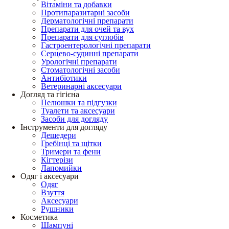
Вітаміни та добавки
Протипаразитарні засоби
Дерматологічні препарати
Препарати для очей та вух
Препарати для суглобів
Гастроентерологічні препарати
Серцево-судинні препарати
Урологічні препарати
Стоматологічні засоби
Антибіотики
Ветеринарні аксесуари
Догляд та гігієна
Пелюшки та підгузки
Туалети та аксесуари
Засоби для догляду
Інструменти для догляду
Дешедери
Гребінці та щітки
Тримери та фени
Кігтерізи
Лапомийки
Одяг і аксесуари
Одяг
Взуття
Аксесуари
Рушники
Косметика
Шампуні