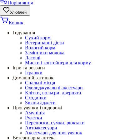
Порівняння
Улюблені
Кошик
Годування
Сухий корм
Ветеринарні дієти
Вологий корм
Замінники молока
Ласощі
Миски і контейнери для корму
Ігри та розваги
Іграшки
Домашній затишок
Спальні місця
Охолоджувальні аксесуари
Клітки, вольєри, дверцята
Сходинки
Smart-гаджети
Прогулянки і подорожі
Амуніція
Рулетки
Переноски, сумки, рюкзаки
Автоаксесуари
Аксесуари для прогулянок
Ветеринарна аптека