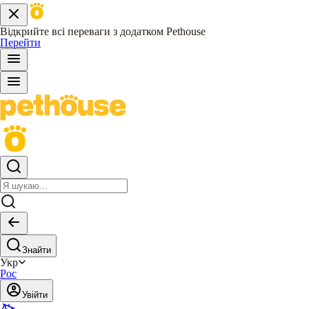
Відкрийте всі переваги з додатком Pethouse
Перейти
Знайти
Укр
Рос
Увійти