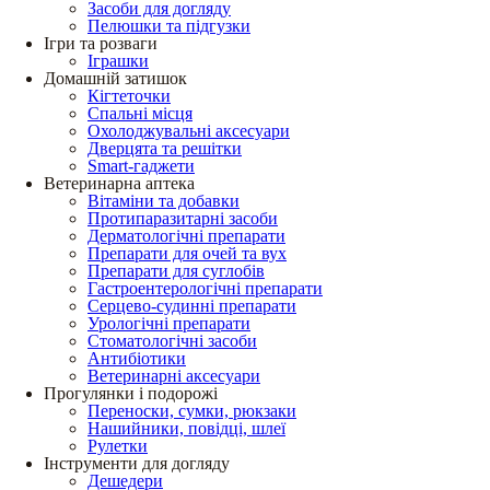
Засоби для догляду
Пелюшки та підгузки
Ігри та розваги
Іграшки
Домашній затишок
Кігтеточки
Спальні місця
Охолоджувальні аксесуари
Дверцята та решітки
Smart-гаджети
Ветеринарна аптека
Вітаміни та добавки
Протипаразитарні засоби
Дерматологічні препарати
Препарати для очей та вух
Препарати для суглобів
Гастроентерологічні препарати
Серцево-судинні препарати
Урологічні препарати
Стоматологічні засоби
Антибіотики
Ветеринарні аксесуари
Прогулянки і подорожі
Переноски, сумки, рюкзаки
Нашийники, повідці, шлеї
Рулетки
Інструменти для догляду
Дешедери