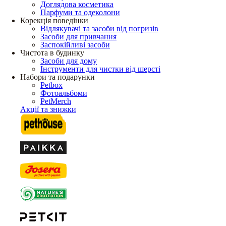
Доглядова косметика
Парфуми та одеколони
Корекція поведінки
Відлякувачі та засоби від погризів
Засоби для привчання
Заспокійливі засоби
Чистота в будинку
Засоби для дому
Інструменти для чистки від шерсті
Набори та подарунки
Petbox
Фотоальбоми
PetMerch
Акції та знижки