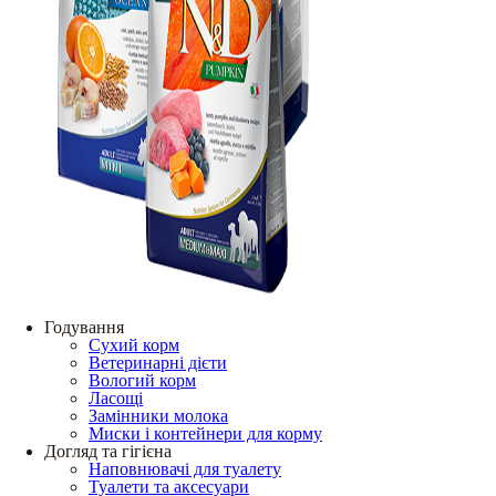
Годування
Сухий корм
Ветеринарні дієти
Вологий корм
Ласощі
Замінники молока
Миски і контейнери для корму
Догляд та гігієна
Наповнювачі для туалету
Туалети та аксесуари