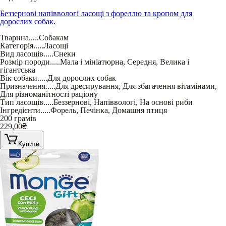
Беззернові напіввологі ласощі з фореллю та кропом для
дорослих собак.
Тварина
.....
Собакам
Категорія
.....
Ласощі
Вид ласощів
.....
Снеки
Розмір породи
.....
Мала і мініатюрна
,
Середня
,
Велика і
гігантська
Вік собаки
.....
Для дорослих собак
Призначення
.....
Для дресирування
,
Для збагачення вітамінами
,
Для різноманітності раціону
Тип ласощів
.....
Беззернові
,
Напіввологі
,
На основі риби
Інгредієнти
.....
Форель
,
Печінка
,
Домашня птиця
200 грамів
229,00
₴
Купити