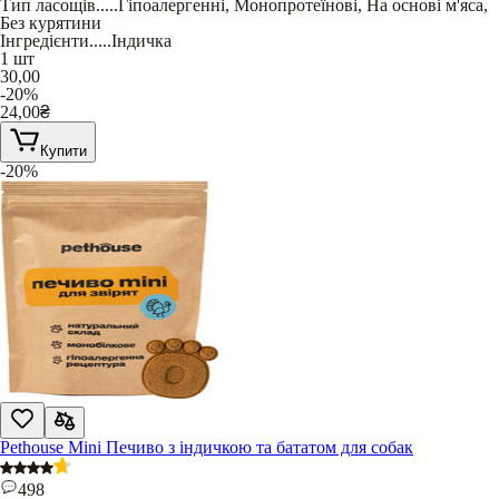
Тип ласощів
.....
Гіпоалергенні
,
Монопротеїнові
,
На основі м'яса
,
Без курятини
Інгредієнти
.....
Індичка
1 шт
30,00
-20%
24,00
₴
Купити
-20%
Pethouse Mini Печиво з індичкою та бататом для собак
498