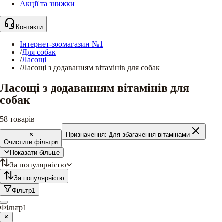
Акції та знижки
Контакти
Інтернет-зоомагазин №1
/
Для собак
/
Ласощі
/
Ласощі з додаванням вітамінів для собак
Ласощі з додаванням вітамінів для
собак
58
товарів
Призначення:
Для збагачення вітамінами
Очистити фільтри
Показати більше
За популярністю
За популярністю
Фільтр
1
Фільтр
1