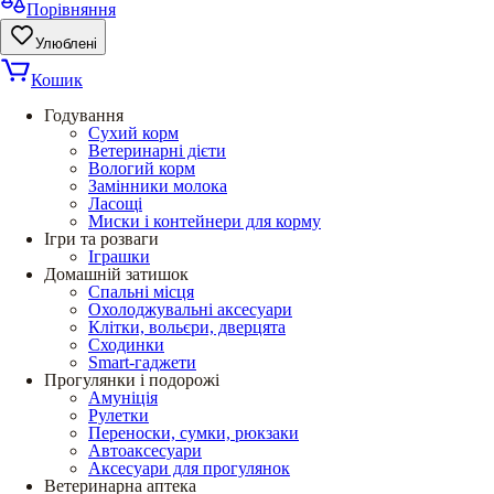
Порівняння
Улюблені
Кошик
Годування
Сухий корм
Ветеринарні дієти
Вологий корм
Замінники молока
Ласощі
Миски і контейнери для корму
Ігри та розваги
Іграшки
Домашній затишок
Спальні місця
Охолоджувальні аксесуари
Клітки, вольєри, дверцята
Сходинки
Smart-гаджети
Прогулянки і подорожі
Амуніція
Рулетки
Переноски, сумки, рюкзаки
Автоаксесуари
Аксесуари для прогулянок
Ветеринарна аптека