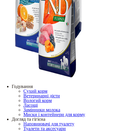
Годування
Сухий корм
Ветеринарні дієти
Вологий корм
Ласощі
Замінники молока
Миски і контейнери для корму
Догляд та гігієна
Наповнювачі для туалету
Туалети та аксесуари