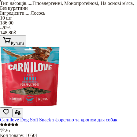
Тип ласощів
.....
Гіпоалергенні
,
Монопротеїнові
,
На основі м'яса
,
Без курятини
Інгредієнти
.....
Лосось
10 шт
186,00
-20%
148,80
₴
Купити
Carnilove Dog Soft Snack з фореллю та кропом для собак
26
Код товару:
10501