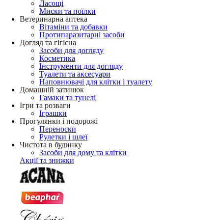
Ласощі
Миски та поїлки
Ветеринарна аптека
Вітаміни та добавки
Протипаразитарні засоби
Догляд та гігієна
Засоби для догляду
Косметика
Інструменти для догляду
Туалети та аксесуари
Наповнювачі для клітки і туалету
Домашній затишок
Гамаки та тунелі
Ігри та розваги
Іграшки
Прогулянки і подорожі
Переноски
Рулетки і шлеї
Чистота в будинку
Засоби для дому та клітки
Акції та знижки