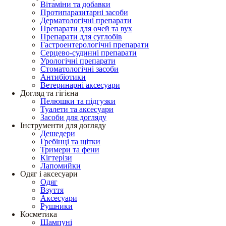
Вітаміни та добавки
Протипаразитарні засоби
Дерматологічні препарати
Препарати для очей та вух
Препарати для суглобів
Гастроентерологічні препарати
Серцево-судинні препарати
Урологічні препарати
Стоматологічні засоби
Антибіотики
Ветеринарні аксесуари
Догляд та гігієна
Пелюшки та підгузки
Туалети та аксесуари
Засоби для догляду
Інструменти для догляду
Дешедери
Гребінці та щітки
Тримери та фени
Кігтерізи
Лапомийки
Одяг і аксесуари
Одяг
Взуття
Аксесуари
Рушники
Косметика
Шампуні