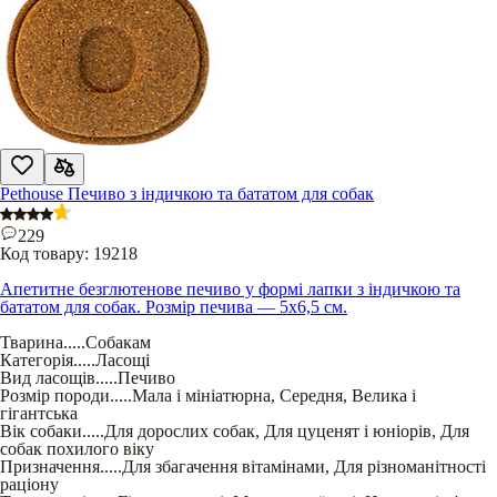
Pethouse Печиво з індичкою та бататом для собак
229
Код товару:
19218
Апетитне безглютенове печиво у формі лапки з індичкою та
бататом для собак. Розмір печива — 5х6,5 см.
Тварина
.....
Собакам
Категорія
.....
Ласощі
Вид ласощів
.....
Печиво
Розмір породи
.....
Мала і мініатюрна
,
Середня
,
Велика і
гігантська
Вік собаки
.....
Для дорослих собак
,
Для цуценят і юніорів
,
Для
собак похилого віку
Призначення
.....
Для збагачення вітамінами
,
Для різноманітності
раціону