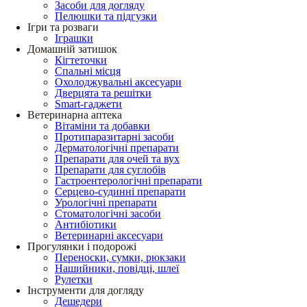
Засоби для догляду
Пелюшки та підгузки
Ігри та розваги
Іграшки
Домашній затишок
Кігтеточки
Спальні місця
Охолоджувальні аксесуари
Дверцята та решітки
Smart-гаджети
Ветеринарна аптека
Вітаміни та добавки
Протипаразитарні засоби
Дерматологічні препарати
Препарати для очей та вух
Препарати для суглобів
Гастроентерологічні препарати
Серцево-судинні препарати
Урологічні препарати
Стоматологічні засоби
Антибіотики
Ветеринарні аксесуари
Прогулянки і подорожі
Переноски, сумки, рюкзаки
Нашийники, повідці, шлеї
Рулетки
Інструменти для догляду
Дешедери