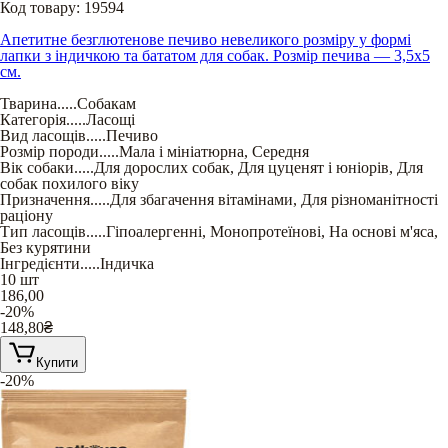
Код товару:
19594
Апетитне безглютенове печиво невеликого розміру у формі
лапки з індичкою та бататом для собак. Розмір печива — 3,5х5
см.
Тварина
.....
Собакам
Категорія
.....
Ласощі
Вид ласощів
.....
Печиво
Розмір породи
.....
Мала і мініатюрна
,
Середня
Вік собаки
.....
Для дорослих собак
,
Для цуценят і юніорів
,
Для
собак похилого віку
Призначення
.....
Для збагачення вітамінами
,
Для різноманітності
раціону
Тип ласощів
.....
Гіпоалергенні
,
Монопротеїнові
,
На основі м'яса
,
Без курятини
Інгредієнти
.....
Індичка
10 шт
186,00
-20%
148,80
₴
Купити
-20%