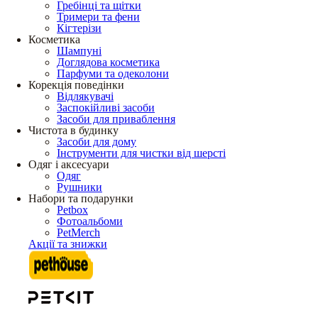
Гребінці та щітки
Тримери та фени
Кігтерізи
Косметика
Шампуні
Доглядова косметика
Парфуми та одеколони
Корекція поведінки
Відлякувачі
Заспокійливі засоби
Засоби для приваблення
Чистота в будинку
Засоби для дому
Інструменти для чистки від шерсті
Одяг і аксесуари
Одяг
Рушники
Набори та подарунки
Petbox
Фотоальбоми
PetMerch
Акції та знижки