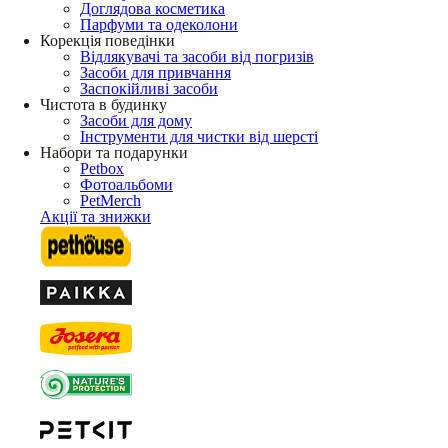
Доглядова косметика
Парфуми та одеколони
Корекція поведінки
Відлякувачі та засоби від погризів
Засоби для привчання
Заспокійливі засоби
Чистота в будинку
Засоби для дому
Інструменти для чистки від шерсті
Набори та подарунки
Petbox
Фотоальбоми
PetMerch
Акції та знижки