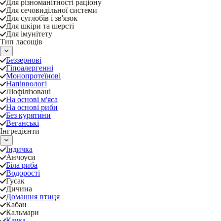
Для різноманітності раціону
Для сечовидільної системи
Для суглобів і зв'язок
Для шкіри та шерсті
Для імунітету
Тип ласощів
Беззернові
Гіпоалергенні
Монопротеїнові
Напіввологі
Ліофілізовані
На основі м'яса
На основі риби
Без курятини
Веганські
Інгредієнти
Індичка
Анчоуси
Біла риба
Водорості
Гусак
Дичина
Домашня птиця
Кабан
Кальмари
Качка