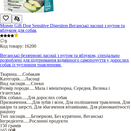
Monge Gift Dog Sensitive Digestion Веганські ласощі з нутом та
яблуком для собак
8
Код товару:
16200
Веганські беззернові ласощі з нутом та яблуком, спеціально
розроблені для підтримання відмінного самопочуття у дорослих
собак із чутливим травленням.
Тварина
.....
Собакам
Категорія
.....
Ласощі
Вид ласощів
.....
Снеки
Розмір породи
.....
Мала і мініатюрна
,
Середня
,
Велика і
гігантська
Вік собаки
.....
Для дорослих собак
Призначення
.....
Для зубів і ясен
,
Для поліпшення травлення
,
Для
шкіри та шерсті
,
Для збагачення вітамінами
,
Для різноманітності
раціону
Тип ласощів
.....
Беззернові
,
Без курятини
,
Веганські
Інгредієнти
.....
Рослинні продукти
150 грамів
165,00
₴