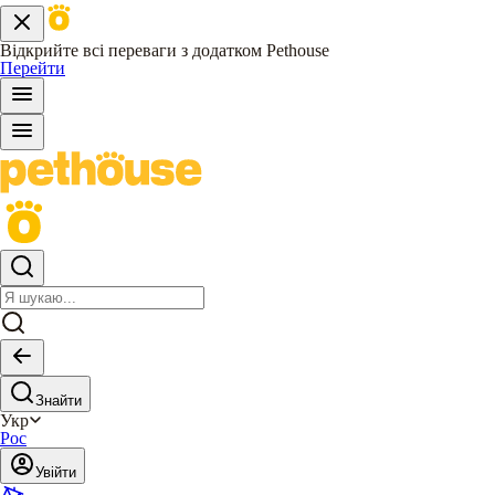
Відкрийте всі переваги з додатком Pethouse
Перейти
Знайти
Укр
Рос
Увійти