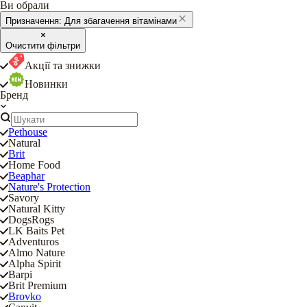
Ви обрали
Призначення:
Для збагачення вітамінами
Очистити фільтри
Акції та знижки
Новинки
Бренд
Pethouse
Natural
Brit
Home Food
Beaphar
Nature's Protection
Savory
Natural Kitty
DogsRogs
LK Baits Pet
Adventuros
Almo Nature
Alpha Spirit
Barpi
Brit Premium
Brovko