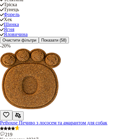
Тріска
Тунець
Форель
Хек
Шинка
Ягня
Яловичина
Очистити фільтри
Показати
(58)
-20%
Pethouse Печиво з лососем та амарантом для собак
219