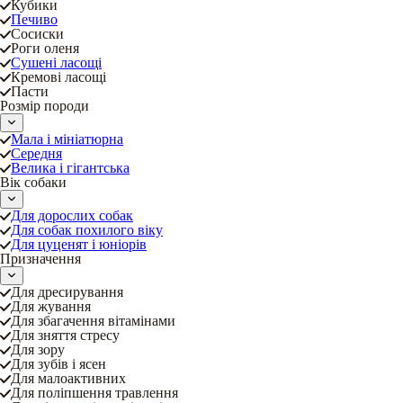
Кубики
Печиво
Сосиски
Роги оленя
Сушені ласощі
Кремові ласощі
Пасти
Розмір породи
Мала і мініатюрна
Середня
Велика і гігантська
Вік собаки
Для дорослих собак
Для собак похилого віку
Для цуценят і юніорів
Призначення
Для дресирування
Для жування
Для збагачення вітамінами
Для зняття стресу
Для зору
Для зубів і ясен
Для малоактивних
Для поліпшення травлення