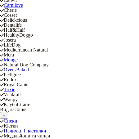
Canvit
Carnilove
Cherie
Cosset
Delickcious
Dentalife
Half&Half
HealthyDoggo
Josera
LifeDog
Mediterranean Natural
Mera
Monge
Natural Dog Company
Oven-Baked
Pedigree
Reflex
Royal Canin
Trixie
Vitakraft
Wanpy
Клуб 4 Лапи
Вид ласощів
Снеки
Кістки
Палички і пастилки
Медальйони та чипси