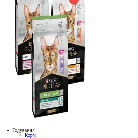
Годування
Корм