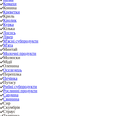
Комахи
Конина
Креветки
Криль
Кролик
Курка
Кілька
Лосось
Лівер
М'ясні субпродукти
М'ята
Минтай
Молочні продукти
Молюски
Мідії
Оленина
Оселедець
Перепілка
Печінка
Путасу
Рибні субпродукти
Рослинні продукти
Сардина
Свинина
Сир
Скумбрія
Страус
Телятина