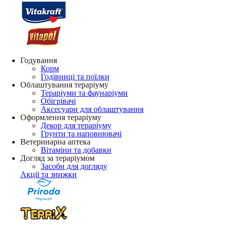
Годування
Корм
Годівниці та поїлки
Облаштування тераріуму
Тераріуми та фаунаріуми
Обігрівачі
Аксесуари для облаштування
Оформлення тераріуму
Декор для тераріуму
Грунти та наповнювачі
Ветеринарна аптека
Вітаміни та добавки
Догляд за тераріумом
Засоби для догляду
Акції та знижки