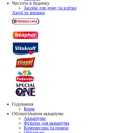
Чистота в будинку
Засоби для дому та клітки
Акції та знижки
Годування
Корм
Облаштування акваріума
Акваріуми
Фільтри для акваріума
Компресори та помпи
Обігрівачі