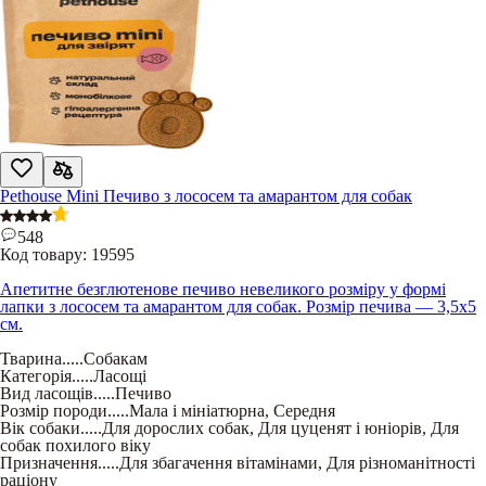
Pethouse Mini Печиво з лососем та амарантом для собак
548
Код товару:
19595
Апетитне безглютенове печиво невеликого розміру у формі
лапки з лососем та амарантом для собак. Розмір печива — 3,5х5
см.
Тварина
.....
Собакам
Категорія
.....
Ласощі
Вид ласощів
.....
Печиво
Розмір породи
.....
Мала і мініатюрна
,
Середня
Вік собаки
.....
Для дорослих собак
,
Для цуценят і юніорів
,
Для
собак похилого віку
Призначення
.....
Для збагачення вітамінами
,
Для різноманітності
раціону