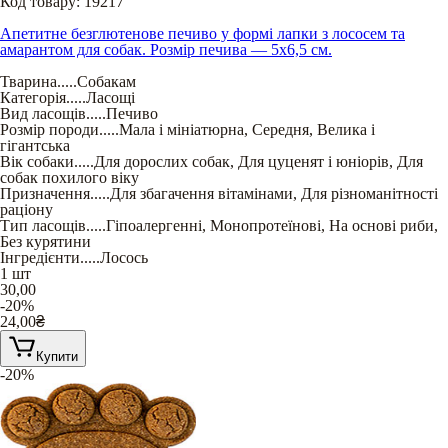
Код товару:
19217
Апетитне безглютенове печиво у формі лапки з лососем та
амарантом для собак. Розмір печива — 5х6,5 см.
Тварина
.....
Собакам
Категорія
.....
Ласощі
Вид ласощів
.....
Печиво
Розмір породи
.....
Мала і мініатюрна
,
Середня
,
Велика і
гігантська
Вік собаки
.....
Для дорослих собак
,
Для цуценят і юніорів
,
Для
собак похилого віку
Призначення
.....
Для збагачення вітамінами
,
Для різноманітності
раціону
Тип ласощів
.....
Гіпоалергенні
,
Монопротеїнові
,
На основі риби
,
Без курятини
Інгредієнти
.....
Лосось
1 шт
30,00
-20%
24,00
₴
Купити
-20%