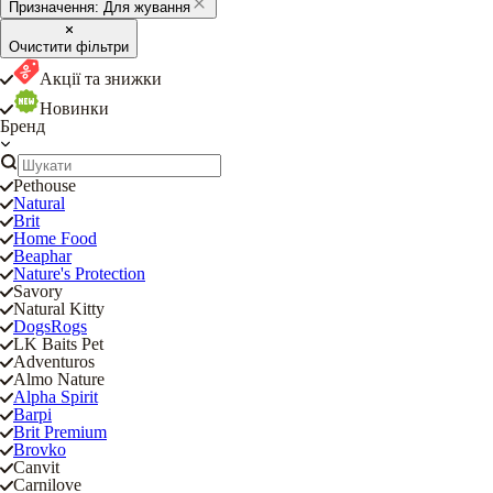
Призначення:
Для жування
Очистити фільтри
Акції та знижки
Новинки
Бренд
Pethouse
Natural
Brit
Home Food
Beaphar
Nature's Protection
Savory
Natural Kitty
DogsRogs
LK Baits Pet
Adventuros
Almo Nature
Alpha Spirit
Barpi
Brit Premium
Brovko
Canvit
Carnilove