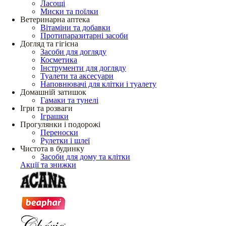
Ласощі
Миски та поїлки
Ветеринарна аптека
Вітаміни та добавки
Протипаразитарні засоби
Догляд та гігієна
Засоби для догляду
Косметика
Інструменти для догляду
Туалети та аксесуари
Наповнювачі для клітки і туалету
Домашній затишок
Гамаки та тунелі
Ігри та розваги
Іграшки
Прогулянки і подорожі
Переноски
Рулетки і шлеї
Чистота в будинку
Засоби для дому та клітки
Акції та знижки