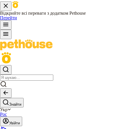
Відкрийте всі переваги з додатком Pethouse
Перейти
Знайти
Укр
Рос
Увійти