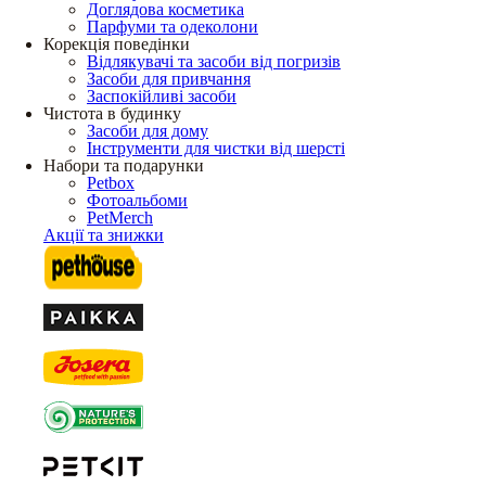
Доглядова косметика
Парфуми та одеколони
Корекція поведінки
Відлякувачі та засоби від погризів
Засоби для привчання
Заспокійливі засоби
Чистота в будинку
Засоби для дому
Інструменти для чистки від шерсті
Набори та подарунки
Petbox
Фотоальбоми
PetMerch
Акції та знижки