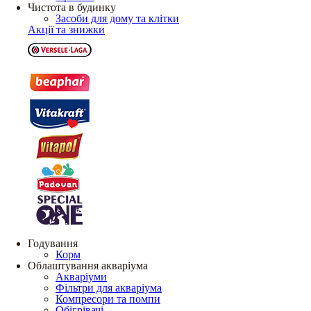
Чистота в будинку
Засоби для дому та клітки
Акції та знижки
Годування
Корм
Облаштування акваріума
Акваріуми
Фільтри для акваріума
Компресори та помпи
Обігрівачі