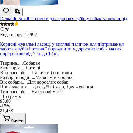
Dentalife Small Палички для здоров'я зубів у собак малих порід
78
Код товару:
12992
Корисні жувальні ласощі у вигляді паличок для підтримання
здоров'я зубів і ротової порожнини у дорослих собак малих
порід вагою від 7 кг до 12 кг.
Тварина
.....
Собакам
Категорія
.....
Ласощі
Вид ласощів
.....
Палички і пастилки
Розмір породи
.....
Мала і мініатюрна
Вік собаки
.....
Для дорослих собак
Призначення
.....
Для зубів і ясен
,
Для жування
Тип ласощів
.....
На основі м'яса
115 грамів
95,80
-15%
81,43
₴
Купити