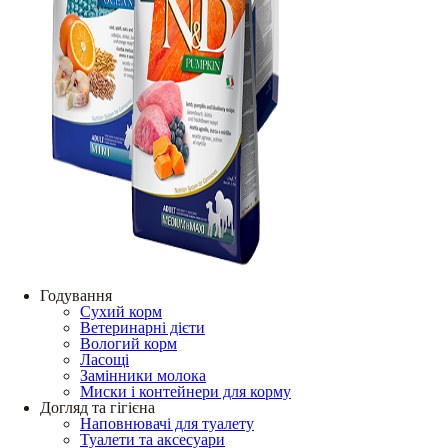
Годування
Сухий корм
Ветеринарні дієти
Вологий корм
Ласощі
Замінники молока
Миски і контейнери для корму
Догляд та гігієна
Наповнювачі для туалету
Туалети та аксесуари