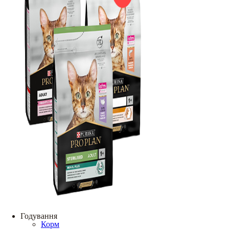
Годування
Корм