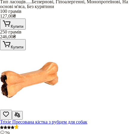
Тип ласощів
.....
Беззернові
,
Гіпоалергенні
,
Монопротеїнові
,
На
основі м'яса
,
Без курятини
100 грамів
127,00
₴
Купити
250 грамів
246,00
₴
Купити
Trixie Пресована кістка з рубцем для собак
79