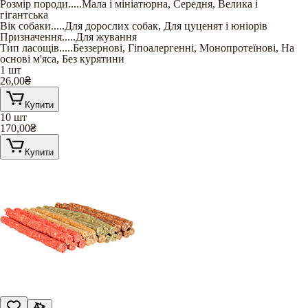
Розмір породи
.....
Мала і мініатюрна
,
Середня
,
Велика і
гігантська
Вік собаки
.....
Для дорослих собак
,
Для цуценят і юніорів
Призначення
.....
Для жування
Тип ласощів
.....
Беззернові
,
Гіпоалергенні
,
Монопротеїнові
,
На
основі м'яса
,
Без курятини
1 шт
26,00
₴
Купити
10 шт
170,00
₴
Купити