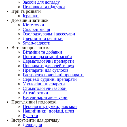
Засоби для догляду
Пелюшки та підгузки
Ігри та розваги
Іграшки
Домашній затишок
Кігтеточки
Спальні місця
Охолоджувальні аксесуари
Дверцята та решітки
Smart-гаджети
Ветеринарна аптека
Вітаміни та добавки
Протипаразитарні засоби
Дерматологічні препарати
Препарати для очей та вух
Препарати для суглобів
Гастроентерологічні препарати
Серцево-судинні препарати
Урологічні препарати
Стоматологічні засоби
Антибіотики
Ветеринарні аксесуари
Прогулянки і подорожі
Переноски, сумки, рюкзаки
Нашийники, повідці, шлеї
Рулетки
Інструменти для догляду
Дешедери