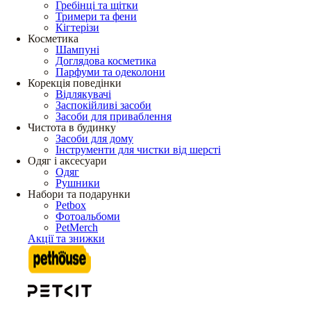
Гребінці та щітки
Тримери та фени
Кігтерізи
Косметика
Шампуні
Доглядова косметика
Парфуми та одеколони
Корекція поведінки
Відлякувачі
Заспокійливі засоби
Засоби для приваблення
Чистота в будинку
Засоби для дому
Інструменти для чистки від шерсті
Одяг і аксесуари
Одяг
Рушники
Набори та подарунки
Petbox
Фотоальбоми
PetMerch
Акції та знижки