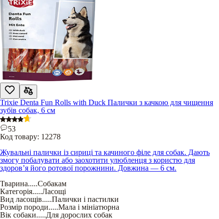
Trixie Denta Fun Rolls with Duck Палички з качкою для чищення
зубів собак, 6 см
53
Код товару:
12278
Жувальні палички із сириці та качиного філе для собак. Дають
змогу побалувати або заохотити улюбленця з користю для
здоров’я його ротової порожнини. Довжина — 6 см.
Тварина
.....
Собакам
Категорія
.....
Ласощі
Вид ласощів
.....
Палички і пастилки
Розмір породи
.....
Мала і мініатюрна
Вік собаки
.....
Для дорослих собак