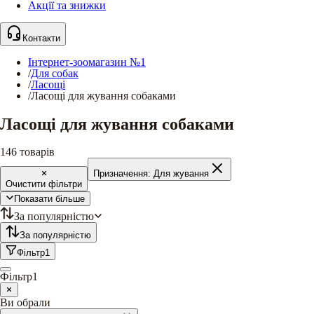
Акції та знижки
Контакти
Інтернет-зоомагазин №1
/
Для собак
/
Ласощі
/
Ласощі для жування собаками
Ласощі для жування собаками
146
товарів
Призначення:
Для жування
Очистити фільтри
Показати більше
За популярністю
За популярністю
Фільтр
1
Фільтр
1
Ви обрали