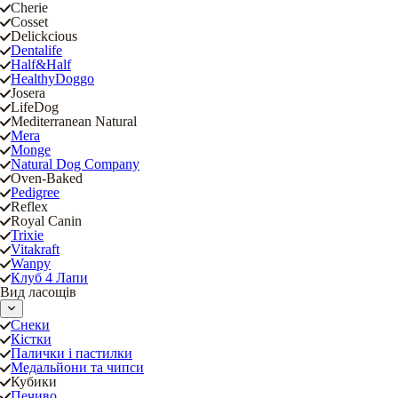
Cherie
Cosset
Delickcious
Dentalife
Half&Half
HealthyDoggo
Josera
LifeDog
Mediterranean Natural
Mera
Monge
Natural Dog Company
Oven-Baked
Pedigree
Reflex
Royal Canin
Trixie
Vitakraft
Wanpy
Клуб 4 Лапи
Вид ласощів
Снеки
Кістки
Палички і пастилки
Медальйони та чипси
Кубики
Печиво