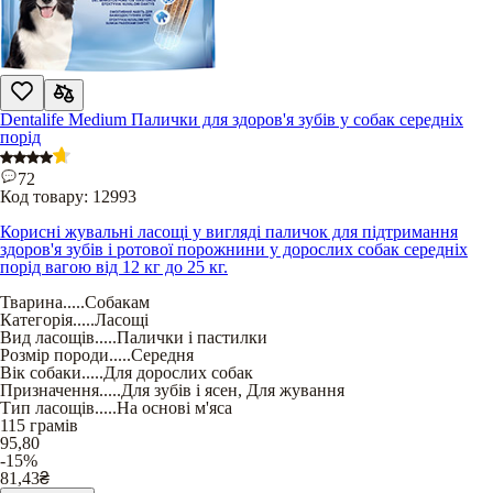
Dentalife Medium Палички для здоров'я зубів у собак середніх
порід
72
Код товару:
12993
Корисні жувальні ласощі у вигляді паличок для підтримання
здоров'я зубів і ротової порожнини у дорослих собак середніх
порід вагою від 12 кг до 25 кг.
Тварина
.....
Собакам
Категорія
.....
Ласощі
Вид ласощів
.....
Палички і пастилки
Розмір породи
.....
Середня
Вік собаки
.....
Для дорослих собак
Призначення
.....
Для зубів і ясен
,
Для жування
Тип ласощів
.....
На основі м'яса
115 грамів
95,80
-15%
81,43
₴