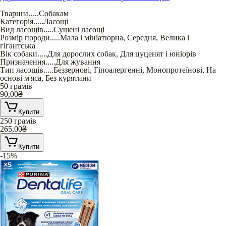
Тварина
.....
Собакам
Категорія
.....
Ласощі
Вид ласощів
.....
Сушені ласощі
Розмір породи
.....
Мала і мініатюрна
,
Середня
,
Велика і
гігантська
Вік собаки
.....
Для дорослих собак
,
Для цуценят і юніорів
Призначення
.....
Для жування
Тип ласощів
.....
Беззернові
,
Гіпоалергенні
,
Монопротеїнові
,
На
основі м'яса
,
Без курятини
50 грамів
90,00
₴
Купити
250 грамів
265,00
₴
Купити
-15%