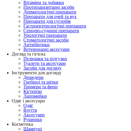
Вітаміни та добавки
Протипаразитарні засоби
Дерматологічні препарати
Препарати для очей та вух
Препарати для суглобів
Гастроентерологічні препарати
Серцево-судинні препарати
Урологічні препарати
Стоматологічні засоби
Антибіотики
Ветеринарні аксесуари
Догляд та гігієна
Пелюшки та підгузки
Туалети та аксесуари
Засоби для догляду
Інструменти для догляду
Дешедери
Гребінці та щітки
Тримери та фени
Кігтерізи
Лапомийки
Одяг і аксесуари
Одяг
Взуття
Аксесуари
Рушники
Косметика
Шампуні