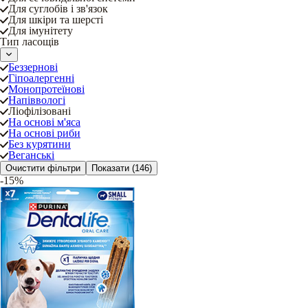
Для суглобів і зв'язок
Для шкіри та шерсті
Для імунітету
Тип ласощів
Беззернові
Гіпоалергенні
Монопротеїнові
Напіввологі
Ліофілізовані
На основі м'яса
На основі риби
Без курятини
Веганські
Очистити фільтри
Показати
(146)
-15%