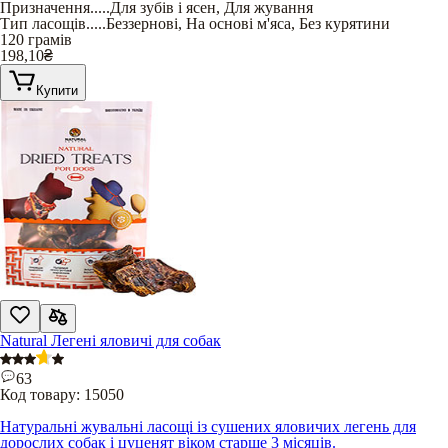
Призначення
.....
Для зубів і ясен
,
Для жування
Тип ласощів
.....
Беззернові
,
На основі м'яса
,
Без курятини
120 грамів
198,10
₴
Купити
Natural Легені яловичі для собак
63
Код товару:
15050
Натуральні жувальні ласощі із сушених яловичих легень для
дорослих собак і цуценят віком старше 3 місяців.