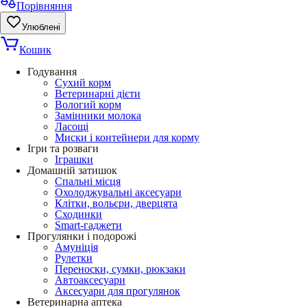
Порівняння
Улюблені
Кошик
Годування
Сухий корм
Ветеринарні дієти
Вологий корм
Замінники молока
Ласощі
Миски і контейнери для корму
Ігри та розваги
Іграшки
Домашній затишок
Спальні місця
Охолоджувальні аксесуари
Клітки, вольєри, дверцята
Сходинки
Smart-гаджети
Прогулянки і подорожі
Амуніція
Рулетки
Переноски, сумки, рюкзаки
Автоаксесуари
Аксесуари для прогулянок
Ветеринарна аптека