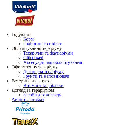
Годування
Корм
Годівниці та поїлки
Облаштування тераріуму
Тераріуми та фаунаріуми
Обігрівачі
Аксесуари для облаштування
Оформлення тераріуму
Декор для тераріуму
Грунти та наповнювачі
Ветеринарна аптека
Вітаміни та добавки
Догляд за тераріумом
Засоби для догляду
Акції та знижки