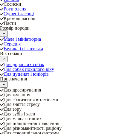
Сосиски
Роги оленя
Сушені ласощі
Кремові ласощі
Пасти
Розмір породи
Мала і мініатюрна
Середня
Велика і гігантська
Вік собаки
Для дорослих собак
Для собак похилого віку
Для цуценят і юніорів
Призначення
Для дресирування
Для жування
Для збагачення вітамінами
Для зняття стресу
Для зору
Для зубів і ясен
Для малоактивних
Для поліпшення травлення
Для різноманітності раціону
Для сечовидільної системи