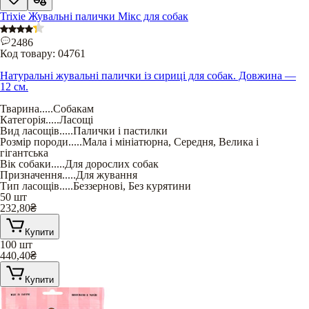
Trixie Жувальні палички Мікс для собак
2486
Код товару:
04761
Натуральні жувальні палички із сириці для собак. Довжина —
12 см.
Тварина
.....
Собакам
Категорія
.....
Ласощі
Вид ласощів
.....
Палички і пастилки
Розмір породи
.....
Мала і мініатюрна
,
Середня
,
Велика і
гігантська
Вік собаки
.....
Для дорослих собак
Призначення
.....
Для жування
Тип ласощів
.....
Беззернові
,
Без курятини
50 шт
232,80
₴
Купити
100 шт
440,40
₴
Купити