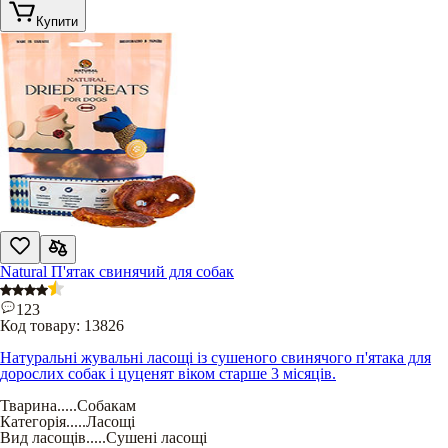
Купити
Natural П'ятак свинячий для собак
123
Код товару:
13826
Натуральні жувальні ласощі із сушеного свинячого п'ятака для
дорослих собак і цуценят віком старше 3 місяців.
Тварина
.....
Собакам
Категорія
.....
Ласощі
Вид ласощів
.....
Сушені ласощі