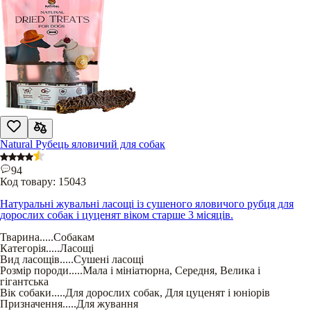
Natural Рубець яловичий для собак
94
Код товару:
15043
Натуральні жувальні ласощі із сушеного яловичого рубця для
дорослих собак і цуценят віком старше 3 місяців.
Тварина
.....
Собакам
Категорія
.....
Ласощі
Вид ласощів
.....
Сушені ласощі
Розмір породи
.....
Мала і мініатюрна
,
Середня
,
Велика і
гігантська
Вік собаки
.....
Для дорослих собак
,
Для цуценят і юніорів
Призначення
.....
Для жування