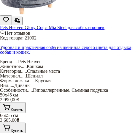
Pets Heaven Glory Софа Mia Steel для собак и кошек
Нет отзывов
Код товара:
21002
Удобная и практичная софа из шенилла серого цвета для отдыха
собак и кошек.
Бренд
.....
Pets Heaven
Животное
.....
Кошкам
Категория
.....
Спальные места
Материал
.....
Шенилл
Форма лежака
.....
Круглая
Вид
.....
Диваны
Особенности
.....
Гипоаллергенные
,
Съемная подушка
50х45 см
2 990,00
₴
Купить
66х55 см
3 605,00
₴
Купить