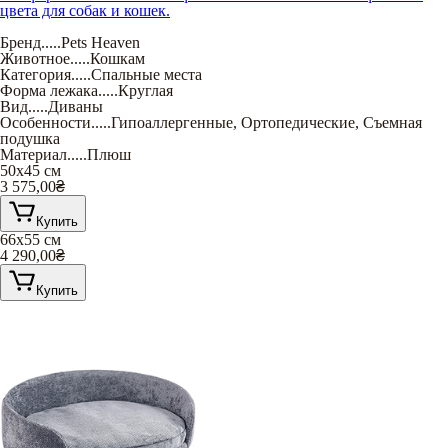
цвета для собак и кошек.
Бренд
.....
Pets Heaven
Животное
.....
Кошкам
Категория
.....
Спальные места
Форма лежака
.....
Круглая
Вид
.....
Диваны
Особенности
.....
Гипоаллергенные
,
Ортопедические
,
Съемная
подушка
Материал
.....
Плюш
50х45 см
3 575,00
₴
Купить
66х55 см
4 290,00
₴
Купить