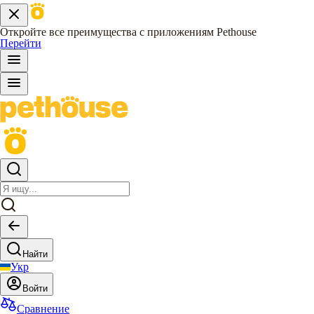
Откройте все преимущества с приложениям Pethouse
Перейти
Найти
Укр
Войти
Сравнение