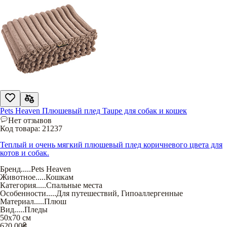
Pets Heaven Плюшевый плед Taupe для собак и кошек
Нет отзывов
Код товара:
21237
Теплый и очень мягкий плюшевый плед коричневого цвета для
котов и собак.
Бренд
.....
Pets Heaven
Животное
.....
Кошкам
Категория
.....
Спальные места
Особенности
.....
Для путешествий
,
Гипоаллергенные
Материал
.....
Плюш
Вид
.....
Пледы
50х70 см
620,00
₴