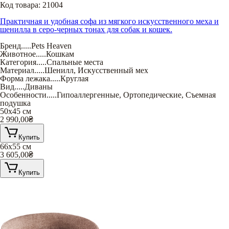
Код товара:
21004
Практичная и удобная софа из мягкого искусственного меха и
шенилла в серо-черных тонах для собак и кошек.
Бренд
.....
Pets Heaven
Животное
.....
Кошкам
Категория
.....
Спальные места
Материал
.....
Шенилл
,
Искусственный мех
Форма лежака
.....
Круглая
Вид
.....
Диваны
Особенности
.....
Гипоаллергенные
,
Ортопедические
,
Съемная
подушка
50х45 см
2 990,00
₴
Купить
66х55 см
3 605,00
₴
Купить