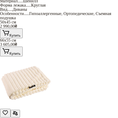
Материал
.....
Шенилл
Форма лежака
.....
Круглая
Вид
.....
Диваны
Особенности
.....
Гипоаллергенные
,
Ортопедические
,
Съемная
подушка
50х45 см
2 990,00
₴
Купить
66х55 см
3 605,00
₴
Купить