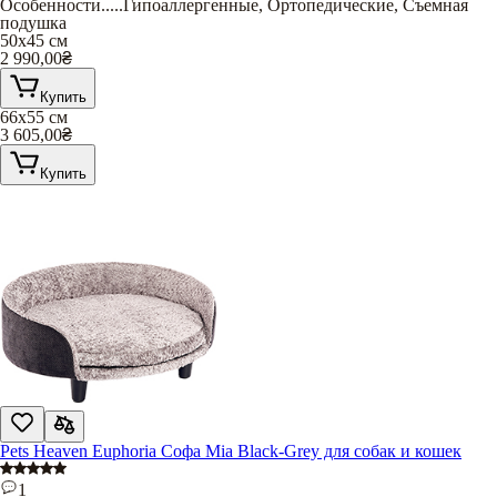
Особенности
.....
Гипоаллергенные
,
Ортопедические
,
Съемная
подушка
50х45 см
2 990,00
₴
Купить
66х55 см
3 605,00
₴
Купить
Pets Heaven Euphoria Софа Mia Black-Grey для собак и кошек
1