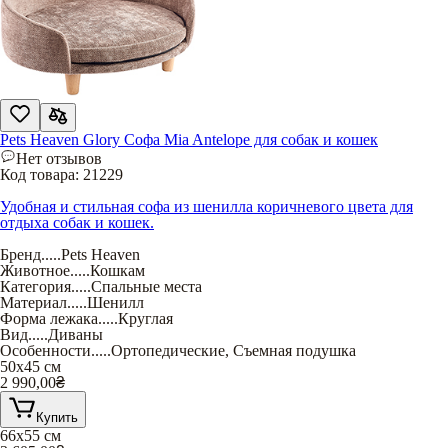
Pets Heaven Glory Софа Mia Antelope для собак и кошек
Нет отзывов
Код товара:
21229
Удобная и стильная софа из шенилла коричневого цвета для
отдыха собак и кошек.
Бренд
.....
Pets Heaven
Животное
.....
Кошкам
Категория
.....
Спальные места
Материал
.....
Шенилл
Форма лежака
.....
Круглая
Вид
.....
Диваны
Особенности
.....
Ортопедические
,
Съемная подушка
50х45 см
2 990,00
₴
Купить
66х55 см