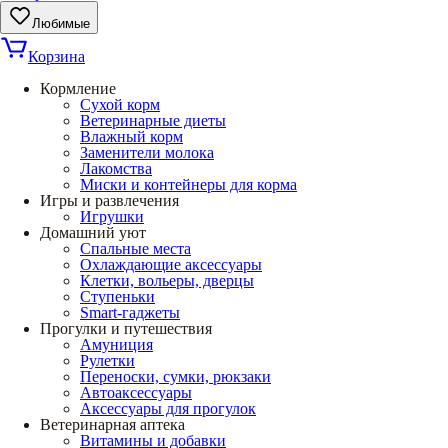
Любимые
Корзина
Кормление
Сухой корм
Ветеринарные диеты
Влажный корм
Заменители молока
Лакомства
Миски и контейнеры для корма
Игры и развлечения
Игрушки
Домашний уют
Спальные места
Охлаждающие аксессуары
Клетки, вольеры, дверцы
Ступеньки
Smart-гаджеты
Прогулки и путешествия
Амуниция
Рулетки
Переноски, сумки, рюкзаки
Автоаксессуары
Аксессуары для прогулок
Ветеринарная аптека
Витамины и добавки