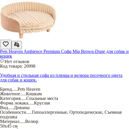
Pets Heaven Ambience Premium Софа Mia Brown-Dune для собак и
кошек
Нет отзывов
Код товара:
20998
Удобная и стильная софа из плюша и велюра песочного цвета
для собак и кошек.
Бренд
.....
Pets Heaven
Животное
.....
Кошкам
Категория
.....
Спальные места
Форма лежака
.....
Круглая
Вид
.....
Диваны
Особенности
.....
Гипоаллергенные
,
Ортопедические
,
Съемная
подушка
Материал
.....
Велюр
50х45 см