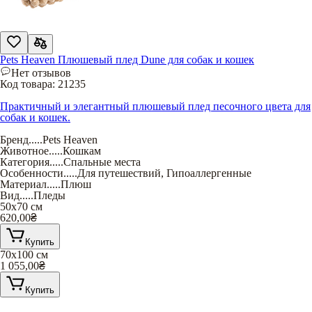
Pets Heaven Плюшевый плед Dune для собак и кошек
Нет отзывов
Код товара:
21235
Практичный и элегантный плюшевый плед песочного цвета для
собак и кошек.
Бренд
.....
Pets Heaven
Животное
.....
Кошкам
Категория
.....
Спальные места
Особенности
.....
Для путешествий
,
Гипоаллергенные
Материал
.....
Плюш
Вид
.....
Пледы
50х70 см
620,00
₴
Купить
70х100 см
1 055,00
₴
Купить