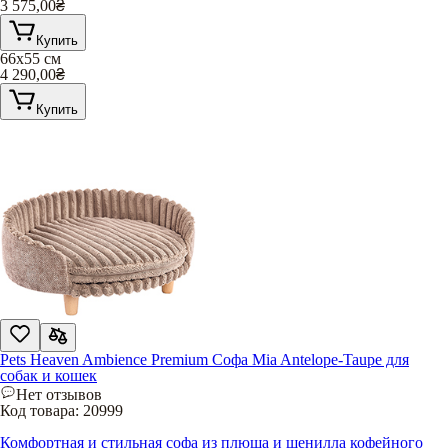
3 575,00
₴
Купить
66х55 см
4 290,00
₴
Купить
Pets Heaven Ambience Premium Софа Mia Antelope-Taupe для
собак и кошек
Нет отзывов
Код товара:
20999
Комфортная и стильная софа из плюша и шенилла кофейного