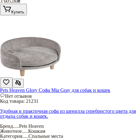
3 605,00
₴
Купить
Pets Heaven Glory Софа Mia Gray для собак и кошек
Нет отзывов
Код товара:
21231
Удобная и практичная софа из шенилла серебристого цвета для
отдыха собак и кошек.
Бренд
.....
Pets Heaven
Животное
.....
Кошкам
Категория
.....
Спальные места