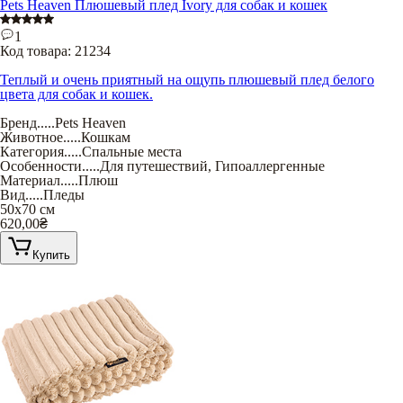
Pets Heaven Плюшевый плед Ivory для собак и кошек
1
Код товара:
21234
Теплый и очень приятный на ощупь плюшевый плед белого
цвета для собак и кошек.
Бренд
.....
Pets Heaven
Животное
.....
Кошкам
Категория
.....
Спальные места
Особенности
.....
Для путешествий
,
Гипоаллергенные
Материал
.....
Плюш
Вид
.....
Пледы
50х70 см
620,00
₴
Купить