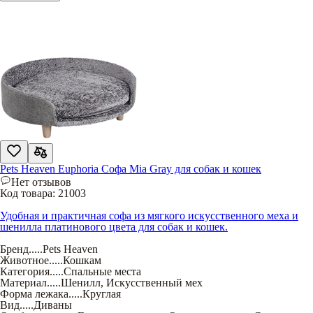
Pets Heaven Euphoria Софа Mia Gray для собак и кошек
Нет отзывов
Код товара:
21003
Удобная и практичная софа из мягкого искусственного меха и
шенилла платинового цвета для собак и кошек.
Бренд
.....
Pets Heaven
Животное
.....
Кошкам
Категория
.....
Спальные места
Материал
.....
Шенилл
,
Искусственный мех
Форма лежака
.....
Круглая
Вид
.....
Диваны