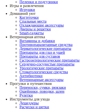
Пеленки и подгузники
Игры и развлечения
Игрушки
Домашний уют
Когтеточки
Спальные места
Охлаждающие аксессуары
Дверцы и решетки
Smart-гаджеты
Ветеринарная аптека
Витамины и добавки
Противопаразитарные средства
Дерматологические препараты
Препараты для глаз и ушей
Препараты для суставов
Гастроэнтерологические препараты
Сердечно-сосудистые препараты
Урологические препараты
Стоматологические средства
Антибиотики
Ветеринарные аксессуары
Прогулки и путешествия
Переноски, сумки, рюкзаки
Ошейники, поводки, шлеи
Рулетки
Инструменты для ухода
Дешеддеры
Расчески и щетки