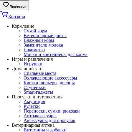
Любимые
Корзина
Кормление
Сухой корм
Ветеринарные диеты
Влажный корм
Заменители молока
Лакомства
Миски и контейнеры для корма
Игры и развлечения
Игрушки
Домашний уют
Спальные места
Охлаждающие аксессуары
Клетки, вольеры, дверцы
Ступеньки
Smart-гаджеты
Прогулки и путешествия
Амуниция
Рулетки
Переноски, сумки, рюкзаки
Автоаксессуары
Аксессуары для прогулок
Ветеринарная аптека
Витамины и добавки