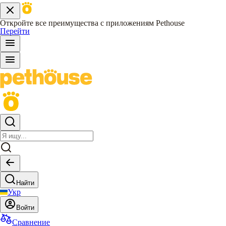
Откройте все преимущества с приложениям Pethouse
Перейти
Найти
Укр
Войти
Сравнение